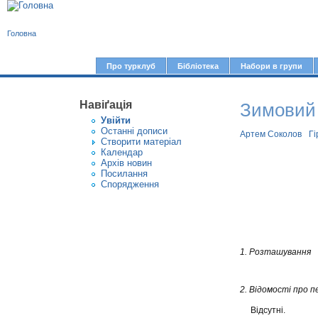
В
Головна
и
є
Про турклуб
Бібліотека
Набори в групи
Г
т
о
у
Навіґація
Зимовий т
л
Увiйти
т
о
Останні дописи
Артем Соколов
Гі
Створити матерiал
в
Календар
Архів новин
н
Посилання
е
Спорядження
м
е
н
1. Розташування
ю
2. Відомості про 
Відсутні.