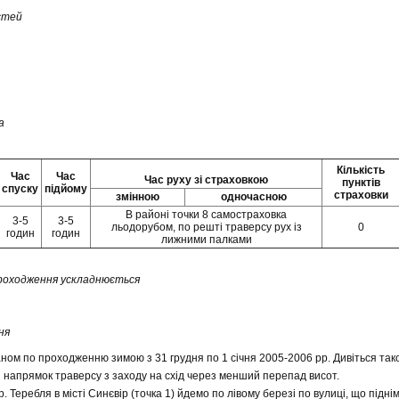
стей
а
Кількість
Час
Час
Час руху зі страховкою
пунктів
спуску
підйому
страховки
змінною
одночасною
В районі точки 8 самостраховка
3-5
3-5
льодорубом, по решті траверсу рух із
0
годин
годин
лижними палками
 проходження ускладнюється
ня
ном по проходженню зимою з 31 грудня по 1 січня 2005-2006 рр. Дивіться та
напрямок траверсу з заходу на схід через менший перепад висот.
р. Теребля в місті Синєвір (точка 1) йдемо по лівому березі по вулиці, що під