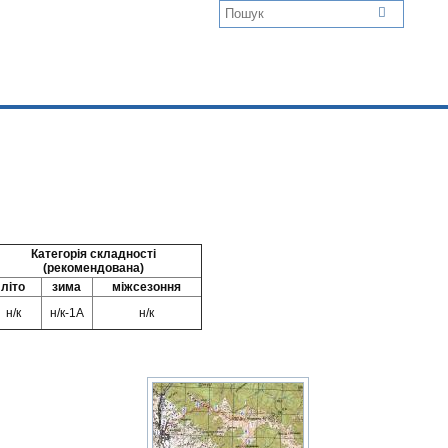
ь
Категорія складності
(рекомендована)
літо
зима
міжсезоння
н/к
н/к-1А
н/к