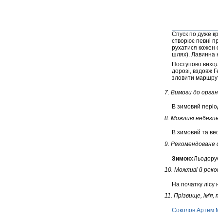
Спуск по дуже кр
створює певні пр
рухатися кожен 
шлях). Лавинна н
Поступово виходи
дорозі, вздовж Г
зловити маршрутк
7. Вимоги до орган
В зимовий періо
8. Можливі небезп
В зимовий та ве
9. Рекомендоване 
Зимою:
Льодоруб
10. Можливі й реко
На початку лісу 
11. Прізвище, ім'я
Соколов Артем 