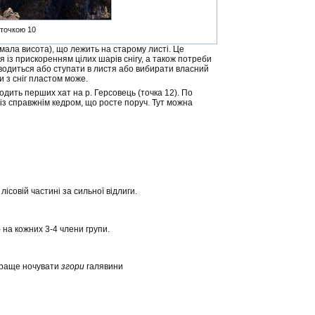
 точкою 10
 мала висота), що лежить на старому листі. Це
я із прискоренням цілих шарів снігу, а також потреби
оводиться або ступати в листя або вибирати власний
и з сніг пластом може.
одить перших хат на р. Герсовець (точка 12). По
 із справжнім кедром, що росте поруч. Тут можна
совій частині за сильної відлиги.
- на кожних 3-4 члени групи.
- краще ночувати
згори
галявини