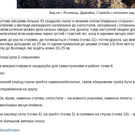
Вид на г. Ясновець, Дарвайка, Стримба з полонини над
утому (місцями більше 45 градусів) схилу із мокрим снігом (південна сторона і
облеми у вигляди рекордного налипання до снігоступів, скочування і сповзанн
своїм шляхом (кожен крок сильно сміщує сніг донизу, тому наступній людині д
ебезпека втім невелика через густий і товстий ліс, хоча в окремих місцях збит
мо до русла струмка, де починається стежка (точка 11) і потім дорога, що вив
ерсовця доходимо за 25 хв. із одним привалом до церкви (точка 13) біля мосту
у до Воловця, які ходять кожні 20-25 хв.
ізації руху й страховки
д використовувати льодоруби для самостраховки в районі точки 8.
еки
сняний період схили хребта лавинонебезпечні, також обережним треба бути в лі
спорядження на групу
и, кішки, лавинна стрічка, снігоступи -- на кожного учасника, лавинна лопата -
мендовані місця ночівель
на околиці села (точка 4), на хребті (точка 5), в галявині на спуску (точка 10) -
, по-батькові автора опису
Михайлович