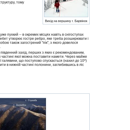
структуру, тому
Вихід на вершину г. Барвінок
 дуже пухкий -- в окремих місцях навіть в снігоступах
ебет утворює гостре ребро, яке треба розширювати і
обою також загострений "пік", з якого довелося
.
 та південний захід, перших з яких є рекомендованим,
ій частині якої можна поставити намети. Через майже
o
ї галявини, що поступово спускається (нахил до 10
)
бити в нижній частині полонини, заглибившись в ліс