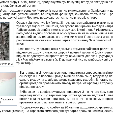
ється вгору (15 хв., точка 2), продовжуємо рух по вулиці вгору до виходу на око
 знадобляться снігоступи.
йом, проходячи вершину Чертеж із наступним виположенням. За півгодини дох
). Якщо планується ночівля, то ночувати краще тут, зайшовши трохи в ліс, -- ра
ану погоду усі схили Чертежу продуваються сильним вітром із снігом.
Одразу від початку лісу (точка 3) почитається райсшток різким по
траверсує відрог хр. Пішконя, поступово набираючи висоту в напря
Райсшток прорізаний в дуже крутому схилі, укріплений місцями кам
його добре видно і проблем із орієнтуванням не виникає. Лише в пол
засипаний снігом однаково з оточуючим лісом. Проте таких місць н
райсштоком майже неможливо через притаманну Закарпатськім Ґ
схилів.
Після перетину останнього з декількох струмків райсшток робить 
південного сходу і зникає на широкій похилій галявині (орієнтовно т
підйом продовжується просто вгору, обминаючі дерева і кучугури 
лісу. Час підйому від кошів (т. 3) до границі лісу по глибокому снігу 
трьох годин.
 (точка 3)
Від границі лісі починається полонина вкрита спресованим вітро
снігоступів. По полонині (якщо вийшли правильно) вгору веде ла
самого виходу на слабовиражену сідловину в хребті. В погану по
орієнтиром для правильного виходу на хребет (фото), і в хорош
підрізання схилу.
Вийшовши на хребет, рухаємося праворуч. З північного боку хре
перепад висоти, що верхівки перших же дерев на відстані 15 метр
погоди слід очікувати поривів сильного вітру в північному напрямк
 Пішконя в
провалюється пластами навіть із снігоступами.
4
Продовжуючи рух по хребту за 20 хвилин доходимо до криволісс
 хребті (точка 5). За короткого зимового дня тут варто зробити ночівлю, оскіл