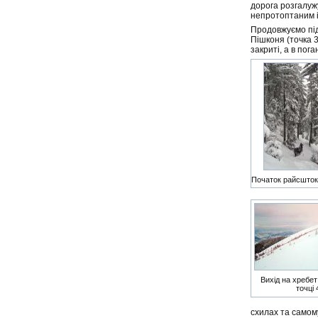
дорога розгалужу
непротоптаним і
Продовжуємо під
Пішконя (точка 3
закриті, а в пог
Початок райсштоку
Вихід на хребет
точці 
схилах та самому