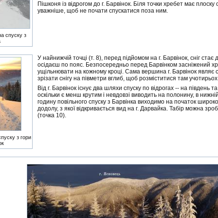
Пішконя із відрогом до г. Барвінок. Біля точки хребет має плоску 
уважніше, щоб не почати спускатися поза ним.
на спуску з
а
У найнижчій точці (т. 8), перед підйомом на г. Барвінок, сніг стає
осідаєш по пояс. Безпосередньо перед Барвінком засніжений хр
ущільнювати на кожному кроці. Сама вершина г. Барвінок являє с
зрізати снігу на півметри вглиб, щоб розміститися там учотирьох
Від г. Барвінок існує два шляхи спуску по відрогах -- на південь
оскільки є менш крутим і невдовзі виводить на полонину, в нижн
годину повільного спуску з Барвінка виходимо на початок широко
додолу, з якої відкривається вид на г. Дарвайка. Табір можна зро
(точка 10).
спуску з гори
ок