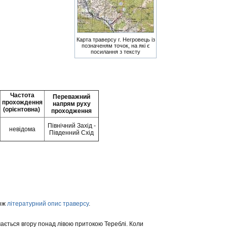
Карта траверсу г. Негровець із
позначеням точок, на які є
посилання з тексту
Частота
Переважний
прохождення
напрям руху
(орієнтовна)
проходження
Північний Захід -
невідома
Південний Схід
кож
літературний опис траверсу
.
німається вгору понад лівою притокою Тереблі. Коли