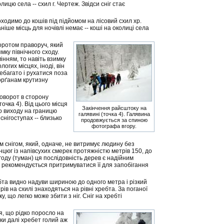
лицю села -- схил г. Чертеж. Звідси сніг стає
одимо до кошів під підйомом на лісовий схил хр.
ніше місць для ночівлі немає -- коші на околиці села
воротом праворуч, який
мку північного сходу.
інням, то навіть взимку
огих місцях, іноді, він
ебагато і рухатися поза
орґанам крутизну
поворот в сторону
очка 4). Від цього місця
Закінчення райсштоку на
до виходу на границю
галявині (точка 4). Галявина
в снігоступах -- близько
продовжується за спиною
фотографа вгору.
м снігом, який, одначе, не витримує людину без
нцюг із напівсухих смерек протяжністю метрів 150, до
году (туман) ця послідовність дерев є надійним
у рекомендується притримуватися її для запобігання
бта видно надуви шириною до одного метра і різкий
ів на схилі знаходяться на рівні хребта. За поганої
у, що легко може збити з ніг. Сніг на хребті
я, що рідко поросло на
ьки далі хребет голий аж