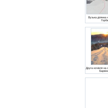
Вузька ділянка 
Горб
Друга ночівля на 
Барвін