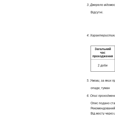
3. Джерело відомо
Відсутні.
4. Характеристик
Загальний
час
проходження
2 доби
5. Умови, за яких
опади, туман
6. Опис проходжен
Опис подано ста
Рекомендований 
Від мосту через 