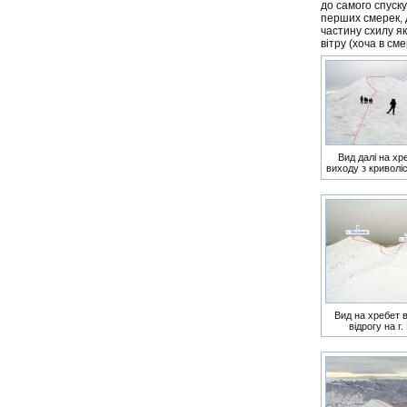
до самого спуску
перших смерек, 
частину схилу як
вітру (хоча в сме
Вид далі на хр
виходу з криволіс
Вид на хребет в
відрогу на г.