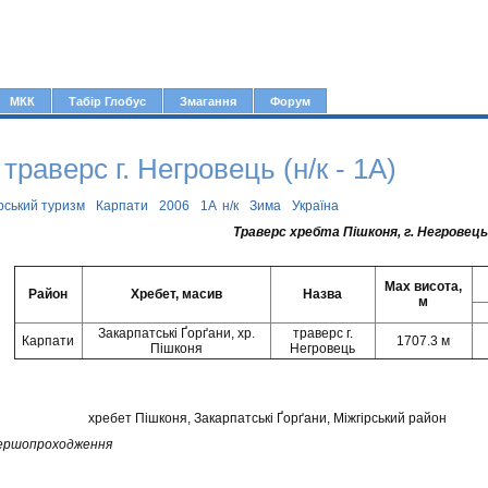
Jump to navigation
МКК
Табір Глобус
Змагання
Форум
раверс г. Негровець (н/к - 1А)
рський туризм
Карпати
2006
1А
н/к
Зима
Україна
Траверс хребта Пішконя, г. Негровец
Max висота,
Район
Хребет, масив
Назва
м
Закарпатські Ґорґани, хр.
траверс г.
Карпати
1707.3 м
Пішконя
Негровець
хребет Пішконя, Закарпатські Ґорґани, Міжгірський район
першопроходження