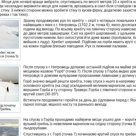
. Місця для ночівлі краще вибрати, спустившись по висоті метрів 10 з хребта 
де нескладно вирівняти місця для наметів, врізавшись в схил біля стовбурів і
 стіну. З нижчої сторони можна зробити стіну із кусків фірну, додатково захист
реках і так тихо).
Зранку продовжуємо рух по хребту -- серії з чотирьох локальних 
найвищим з яких є г. Негровець (1702.2 м, точка 6), якого досяга
години від виходу. По всьому хребту на північну сторону нависаю
до двох метрів завширшки. Сніг на хребті шарований, з щільним
пустотілим нижнім. Без снігоступів йти дуже важко (пробували, бо
вийшов з ладу). Хребет широкий. Підйоми на горби мають круті 
на кожен підйом близько півгодини. Рух із лижними палками.
ебет після
ся (точка 5)
Після спуску з г. Негровець долаємо останній підйом на майже р
місцевою назвою "Горб" (точка 7). Після спуску з Горба видно ур
Негровця із довгими кулуарами прорізаними лавинами у долину 
Горб значно вищий решти хребта, тому спуск з нього в напрямк
основного хребта (на схід) ускладнений великим карнизом, що н
вершини Горба в ту сторону. Траверс Горба с північної сторони 
o
крутий схил (30-35
).
Встигнути продовжити і пройти за день до сідловини перед г. Я
гарної погоди, міцного насту та раннього виходу.
ід початку
 Гребінь
На спуску з Горба проходимо найвужче місце усього дня -- коротк
вузький гребнь із невеликим карнизом на східну сторону (точка 8).
льодорубами.
Спустившись з г. Горб (точка 7) починаємо крутий спуск по гребен