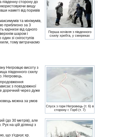
на південну сторону до
 використовуючи вищу
ивши наметі від поривів
максимумів та мінімумів,
ємо приблизно за 3
ть карнизи від одного
Перша ночівля з південного
 верхнім шаром і
схилу хребта, у смереках
 один зі снігоступів
схили, тому витрачаємо
івну Негровцю висоту з
вища південного схилу
р. Негровець.
у продовження
ависає з повздовжної
не доречний через дуже
сновець можна за умов
Спуск з гори Негровець (т. 6) в
сторону г. Горб (т. 7)
ий (до 30 метрів), але
 Рух на цій ділянці з
ю, що з'єднує хр.