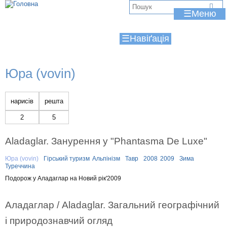
Jump to navigation
В
☰
и
☰
є
т
Юра (vovin)
у
т
нарисів
решта
2
5
Aladaglar. Занурення у "Phantasma De Luxe"
Юра (vovin)
Гірський туризм
Альпінізм
Тавр
2008
2009
Зима
Туреччина
Подорож у Аладаглар на Новий рік'2009
Аладаглар / Aladaglar. Загальний географічний
і природознавчий огляд