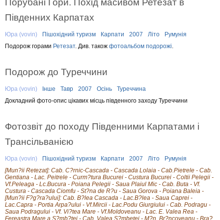
Порубані Гори. Похід масивом Ретезат в
Південних Карпатах
Юра (vovin)
Пішохідний туризм
Карпати
2007
Літо
Румунія
Подорож горами
Ретезат
. Див. також
фотоальбом подорожі
.
Подорож до Туреччини
Юра (vovin)
Інше
Тавр
2007
Осінь
Туреччина
Докладний фото-опис цікавих місць південного заходу Туреччини
Фотозвіт до походу Південними Карпатами і
Трансільванією
Юра (vovin)
Пішохідний туризм
Карпати
2007
Літо
Румунія
[Mun?ii Retezat]: Cab. C?rnic-Cascada - Cascada Lolaia - Cab.Pietrele - Cab.
Gentiana - Lac. Peitrele - Curm?tura Bucurei - Custura Bucurei - Coltii Pelegii -
Vf.Peleaga - Lc.Bucura - Poiana Pelegii - Saua Plaiul Mic - Cab. Buta - Vf.
Custura - Cascada Ciomfu - St?na de R?u - Saua Gorova - Poiana Baleia -
[Mun?ii F?g?ra?ului]: Cab. B?lea Cascada - Lac.B?lea - Saua Caprei -
Lac.Capra - Portia Arpa?ului - Vf.Mircii - Lac.Podu Giurgiului - Cab. Podragu -
Saua Podragului - Vf. Vi?tea Mare - Vf.Moldoveanu - Lac. E. Valea Rea -
Fereastra Mare a S?mb?tei - Cab. Valea S?mbetei - M?n. Br?ncoveanu - Bra?