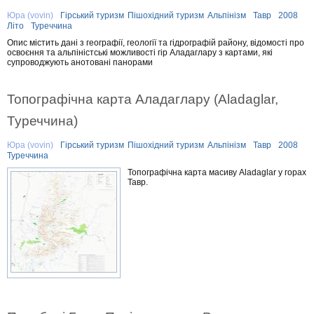
Юра (vovin)
Гірський туризм
Пішохідний туризм
Альпінізм
Тавр
2008
Літо
Туреччина
Опис містить дані з географії, геології та гідрографій району, відомості про
освоєння та альпіністські можливості гір Аладаглару з картами, які
супроводжують анотовані панорами
Топографічна карта Аладаглару (Aladaglar,
Туреччина)
Юра (vovin)
Гірський туризм
Пішохідний туризм
Альпінізм
Тавр
2008
Туреччина
Топографічна карта масиву Aladaglar у горах
Тавр.