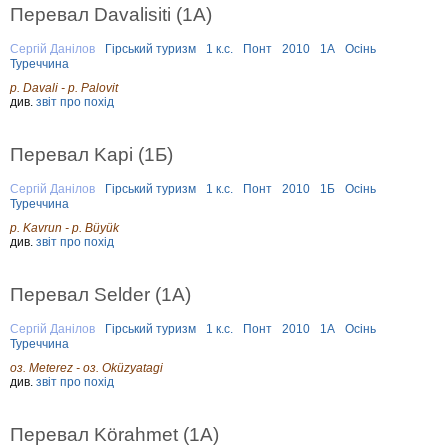
Перевал Davalisiti (1А)
Сергій Данілов
Гірський туризм
1 к.с.
Понт
2010
1А
Осінь
Туреччина
р. Davali - р. Palovit
див.
звіт про похід
Перевал Kapi (1Б)
Сергій Данілов
Гірський туризм
1 к.с.
Понт
2010
1Б
Осінь
Туреччина
р. Kavrun - р. Büyük
див.
звіт про похід
Перевал Selder (1А)
Сергій Данілов
Гірський туризм
1 к.с.
Понт
2010
1А
Осінь
Туреччина
оз. Meterez - оз. Oküzyatagi
див.
звіт про похід
Перевал Körahmet (1А)