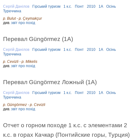
Сергій Данілов
Гірський туризм
1 к.с.
Понт
2010
1А
Осінь
Туреччина
р. Bulut - р. Çeymakçur
див.
звіт про похід
Перевал Güngörmez (1A)
Сергій Данілов
Гірський туризм
1 к.с.
Понт
2010
1А
Осінь
Туреччина
р. Cevizli - р. Mikelis
див.
звіт про похід
Перевал Güngörmez Ложный (1А)
Сергій Данілов
Гірський туризм
1 к.с.
Понт
2010
1А
Осінь
Туреччина
р. Güngörmez - р. Cevizli
див.
звіт про похід
Отчет о горном походе 1 к.с. с элементами 2
к.с. в горах Качкар (Понтийские горы, Турция)