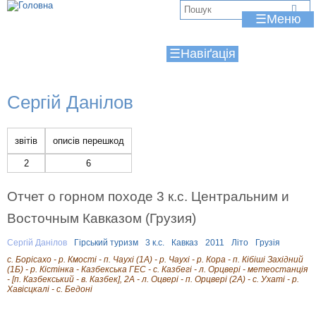
Jump to navigation
В
☰
и
☰
є
т
Сергій Данілов
у
т
звітів
описів перешкод
2
6
Отчет о горном походе 3 к.с. Центральним и
Восточным Кавказом (Грузия)
Сергій Данілов
Гірський туризм
3 к.с.
Кавказ
2011
Літо
Грузія
с. Борісахо - р. Кмості - п. Чаухі (1А) - р. Чаухі - р. Кора - п. Кібіші Західний
(1Б) - р. Кістінка - Казбекська ГЕС - с. Казбегі - л. Орцвері - метеостанція
- [п. Казбекський - в. Казбек], 2А - л. Оцвері - п. Орцвері (2А) - с. Ухаті - р.
Хавісцкалі - с. Бедоні