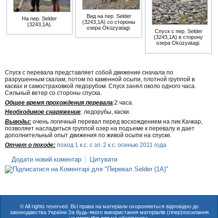
Вид на пер. Selder
На пер. Selder
(3243,1А) со стороны
(3243,1А).
озера Oküzyatagi.
Спуск с пер. Selder
(3243,1А) в сторону
озера Oküzyatagi.
Спуск с перевала представляет собой движение сначала по
разрушенным скалам, потом по каменной осыпи, плотной группой в
касках и самостраховкой ледорубом. Спуск занял около одного часа.
Сильный ветер со стороны спуска.
Общее время прохождения перевала
:2 часа.
Необходимое снаряжение
: ледорубы, каски.
Выводы:
очень логичный перевал перед восхождением на пик Качкар,
позволяет насладиться группой озер на подъеме к перевалу и дает
дополнительный опыт движения по живой осыпи на спуске.
Отчет о походе:
поход 1 к.с. с эл. 2 к.с. осенью 2011 года
Додати новий коментар
Цитувати
© All rights reserved. Всі права на матеріали охороняються відповідно до
законодавства України.За будь-якого використання матеріалів (гіпер)посилання