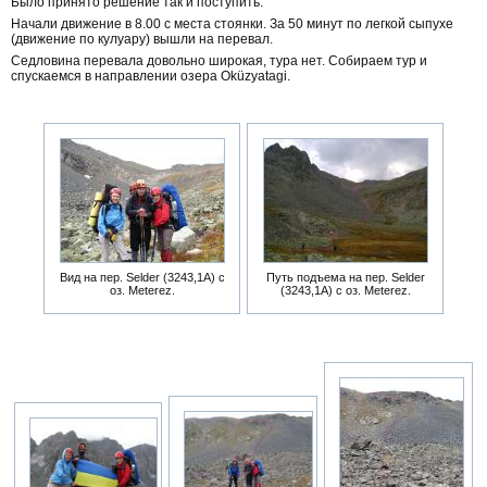
Было принято решение так и поступить.
Начали движение в 8.00 с места стоянки. За 50 минут по легкой сыпухе
(движение по кулуару) вышли на перевал.
Седловина перевала довольно широкая, тура нет. Собираем тур и
спускаемся в направлении озера Oküzyatagi.
Вид на пер. Selder (3243,1А) с
Путь подъема на пер. Selder
оз. Meterez.
(3243,1А) с оз. Meterez.