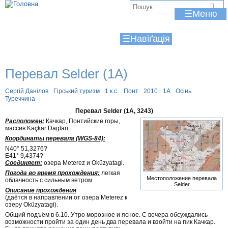
Jump to navigation
В
☰
и
☰
є
т
Перевал Selder (1А)
у
т
Сергій Данілов
Гірський туризм
1 к.с.
Понт
2010
1А
Осінь
Туреччина
Перевал Selder (1А, 3243)
Расположен:
Качкар, Понтийские горы,
массив Kaçkar Daglari.
Координаты перевала (WGS-84):
N40° 51,3276?
E41° 9,4374?
Соединяет:
озера Meterez и Oküzyatagi.
Погода во время прохождения:
легкая
Местоположение перевала
облачность с сильным ветром.
Selder
Описание прохождения
(даётся в направлении от озера Meterez к
озеру Oküzyatagi).
Общий подъём в 6.10. Утро морозное и ясное. С вечера обсуждались
возможности пройти за один день два перевала и взойти на пик Качкар.