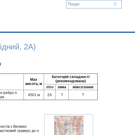
ідний, 2А)
)
Категорія складності
Max
(рекомендована)
висота, м
літо
зима
міжсезоння
не ребро п.
4501 м
2A
?
?
бая
ністів з Великої
 частковий траверс до п.