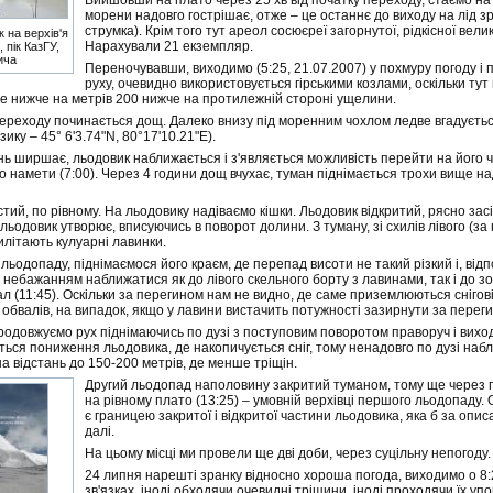
Вийшовши на плато через 25 хв від початку переходу, стаємо на н
морени надовго гострішає, отже – це останнє до виходу на лід з
струмка). Крім того тут ареол сосюєреї загорнутої, рідкісної вели
к на верхів'я
Нарахували 21 екземпляр.
 пік КазГУ,
ича
Переночувавши, виходимо (5:25, 21.07.2007) у похмуру погоду і 
руху, очевидно використовується гірськими козлами, оскільки тут
ече нижче на метрів 200 нижче на протилежній стороні ущелини.
ереходу починається дощ. Далеко внизу під моренним чохлом ледве вгадуєтьс
зику – 45° 6'3.74"N, 80°17'10.21"E).
нь ширшає, льодовик наближається і з'являється можливість перейти на його ч
мо намети (7:00). Через 4 години дощ вчухає, туман піднімається трохи вище
стий, по рівному. На льодовику надіваємо кішки. Льодовик відкритий, рясно з
льодовик утворює, вписуючись в поворот долини. З туману, зі схилів лівого (за
вилітають кулуарні лавинки.
льодопаду, піднімаємося його краєм, де перепад висоти не такий різкий і, ві
 небажанням наближатися як до лівого скельного борту з лавинами, так і до з
л (11:45). Оскільки за перегином нам не видно, де саме приземлюються снігові
обвалів, на випадок, якщо у лавини вистачить потужності зазирнути за переги
родовжуємо рух піднімаючись по дузі з поступовим поворотом праворуч і вихо
ься пониження льодовика, де накопичується сніг, тому ненадовго по дузі наб
на відстань до 150-200 метрів, де менше тріщін.
Другий льодопад наполовину закритий туманом, тому ще через п
на рівному плато (13:25) – умовній верхівці першого льодопаду. 
є границею закритої і відкритої частини льодовика, яка б за опис
далі.
На цьому місці ми провели ще дві доби, через суцільну непогоду.
24 липня нарешті зранку відносно хороша погода, виходимо о 8:
зв'язках, іноді обходячи очевидні тріщини, іноді проходячи їх у