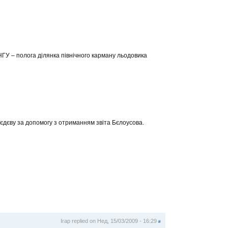
ГУ – полога ділянка північного карману льодовика
бєдєву за допомогу з отриманням звіта Бєлоусова.
Ігар
replied on
Нед, 15/03/2009 - 16:29
#