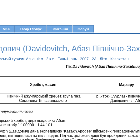
Jump to navigation
МКК
Табір Глобус
Змагання
Форум
дович (Davidovitch, Абая Північно-Зах
рський туризм
Альпінізм
3 к.с.
Тянь-Шань
2007
2А
Літо
Казахстан
Пік
Davidovitch (Абая Північно-Західний
Хребет, масив
Маршрут
Північний Джунгарський хребет, група піка
р. Уток (Суурла) - північ
Семенова-Тяньшаньського
Давідович - л. А
 тлумачення назви
арський хребет, цирк льодовика Абая.
масштабу 1:100000 – L44-101.
vitch (Давідович) дана експедицією "Kazakh Apogee" військових географів-альпі
році, які піднялися на пік з півдня. Під час цієї експедиції був пройдений також