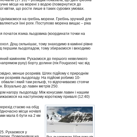
очівлю (17:10) – розвідка показала, що далі гребінь
ручне місце на морені з водою (повернутися до
кої квітки, що росте лише в таких сурових умовах.
піднімаємося на гребінь морени. Гребінь зручний для
 валяються їхні роги. Поступово морена вищає – ріка
я початок язика льодовика (координати точки на
охол. Дощ сильнішає, тому знаходимо в камінні рівне
 над першим льодопадом, тому збираємося і виходимо
асіяний камінням. Рухаємося до першого невеликого
 напрямом руху) борту долини (пік Fougasse) час від
дповідно, менше розривів. Шлях підйому є природнім
они розривів льодопаду. На підйомі робимо 10-
 обвали і який там рельєф, то відпочиваємо стоячи
н. Візуально до лавин метрів 250.
дом нагору льодопаду. Між конусами лавин і нашим
лижаємося на наступному короткому привалі (12:40)
ерехід стаємо на обід
Одночасно місце ночівлі
ами мала б бути на 2 км
25. Рухаємося у
поперек. Повернувши на
Рух льодовиком Абая повз пік