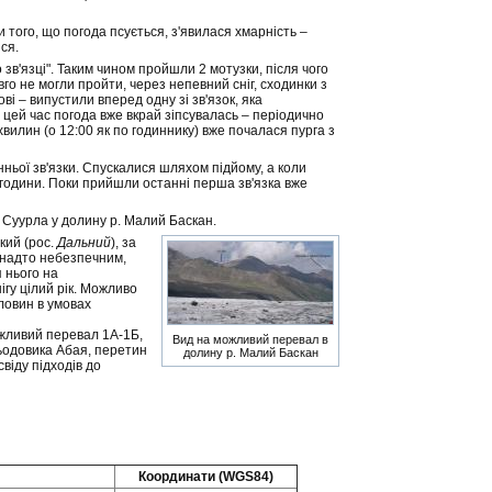
 того, що погода псується, з'явилася хмарність –
ся.
 зв'язці". Таким чином пройшли 2 мотузки, після чого
вго не могли пройти, через непевний сніг, сходинки з
і – випустили вперед одну зі зв'язок, яка
а цей час погода вже вкрай зіпсувалась – періодично
вилин (о 12:00 як по годиннику) вже почалася пурга з
ньої зв'язки. Спускалися шляхом підйому, а коли
 3 години. Поки прийшли останні перша зв'язка вже
. Суурла у долину р. Малий Баскан.
кий (рос.
Дальний
), за
є надто небезпечним,
 нього на
ігу цілий рік. Можливо
дловин в умовах
жливий перевал 1А-1Б,
Вид на можливий перевал в
ьодовика Абая, перетин
долину р. Малий Баскан
віду підходів до
Координати (WGS84)