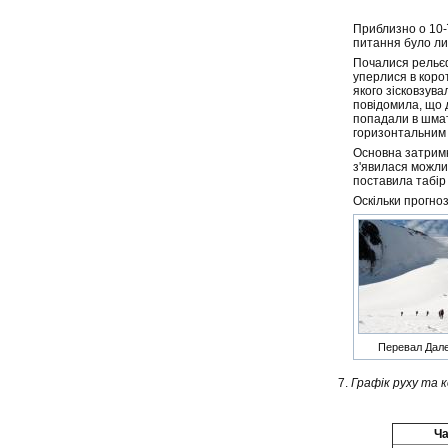
Приблизно о 10-ї
питання було ли
Почалися рельєфн
уперлися в корот
якого зісковзува
повідомила, що д
попадали в шматк
горизонтальним
Основна затримк
з'явилася можлив
поставила табір 
Оскільки прогноз
Перевал Дале
7.
Графік руху та 
Ч