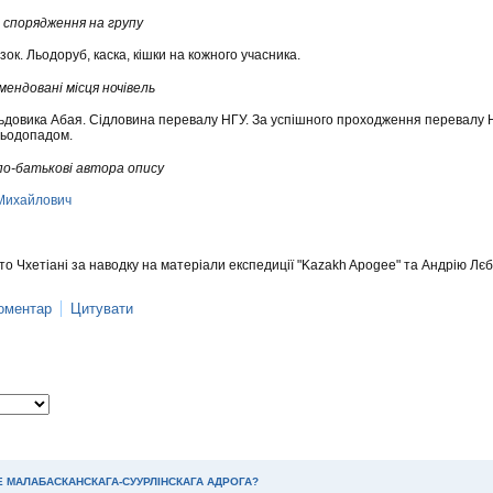
спорядження на групу
зок. Льодоруб, каска, кішки на кожного учасника.
мендовані місця ночівель
льдовика Абая. Сідловина перевалу НГУ. За успішного проходження перевалу Н
льодопадом.
 по-батькові автора опису
Михайлович
то Чхетіані за наводку на матеріали експедиції "Kazakh Apogee" та Андрію Лє
оментар
Цитувати
Е МАЛАБАСКАНСКАГА-СУУРЛІНСКАГА АДРОГА?