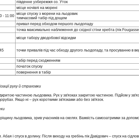
південне узбережжя оз. Уток
місце ночівлі на морені
місце спуску з морени на льодовик
0 - 11:00
тимчасовий табір під дощем
привал перед обходом першого льодопаду
точка максимально наближення до східної стіни хребта (пік Fougass
місце табору дводобової відсидки
:45
точки привалів під час обходу другого льодопаду, та просуванню в ве
табір перед сходженням
початок спуску
повернення в табір
зації руху й страховки
ідкритою частиною льодовика. Рух у зв'язках закритою частиною. Підйом у зв'я
орубах. Якщо ні – рух короткими зв'язками або без зв'язок.
еки
ріщину льодовика, зрив учасників на скелях. Важкість самозатримки за допомог
 Абая і спуск в долину. Після виходу на гребінь пік Давідович – спуск на сідлов