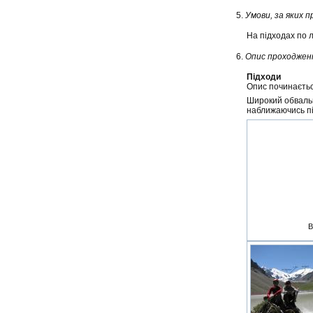
5.
Умови, за яких 
На підходах по ль
6.
Опис проходжен
Підходи
Опис починається
Широкий обвальн
наближаючись пі
В