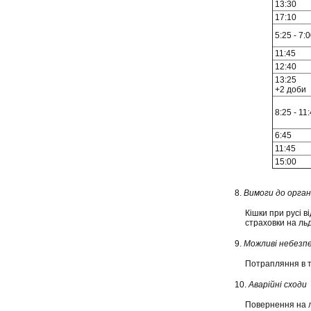
13:30
17:10
5:25 - 7:0
11:45
12:40
13:25
+2 доби
8:25 - 11
6:45
11:45
15:00
8.
Вимоги до органі
Кішки при русі в
страховки на льд
9.
Можливі небезп
Потрапляння в т
10.
Аварійні сходи
Повернення на л.