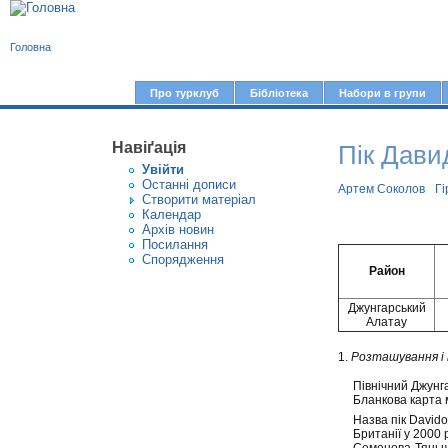
В
Головна
и
є
Про турклуб
Бібліотека
Набори в групи
Г
т
о
у
Навіґація
Пік Дави
л
Увiйти
т
о
Останні дописи
Артем Соколов
Гі
Створити матерiал
в
Календар
Архів новин
н
Посилання
е
Спорядження
Район
м
е
Джунгарський
Алатау
н
1.
Розташування і
ю
Північний Джунг
Бланкова карта 
Назва пік Davido
Британії у 2000 