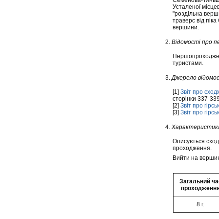
Семенова-Тяньша
Усталеної місцево
"роздільна верши
траверс від пік
вершини.
2.
Відомості про 
Першопроходженн
туристами.
3.
Джерело відомо
[1]
Звіт про сход
сторінки 337-33
[2]
Звіт про гірсь
[3]
Звіт про гірсь
4.
Характеристик
Описується сходж
проходження.
Вийти на вершин
Загальний ча
проходженн
8 г.