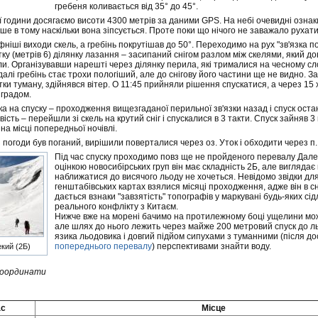
гребеня коливається від 35° до 45°.
 години досягаємо висоти 4300 метрів за даними GPS. На небі очевидні ознаки
ше в тому наскільки вона зіпсується. Проте поки що нічого не заважало рухати
іші виходи скель, а гребінь покрутішав до 50°. Переходимо на рух "зв'язка по
ку (метрів 6) ділянку лазання – засипаний снігом разлом між скелями, який до
ли. Організувавши нарешті через ділянку перила, які трималися на чесному слов
алі гребінь стає трохи пологіший, але до снігову його частини ще не видно. З
и туману, здійнявся вітер. О 11:45 прийняли рішення спускатися, а через 15 х
 градом.
а на спуску – проходження вищезгаданої перильної зв'язки назад і спуск остан
ість – перейшли зі скель на крутий сніг і спускалися в 3 такти. Спуск зайняв
на місці попередньої ночівлі.
 погоди був поганий, вирішили поверталися через оз. Уток і обходити через п
Під час спуску проходимо повз ще не пройденого перевалу Дале
оцінкою новосибірських груп він має складність 2Б, але вигляда
наближатися до висячого льоду не хочеться. Невідомо звідки для
генштабівських картах взялися місяці проходження, адже він в сн
дається взнаки "завзятість" топографів у маркувані будь-яких сі
реального конфлікту з Китаєм.
Нижче вже на морені бачимо на протилежному боці ущелини мо
але шлях до нього лежить через майже 200 метровий спуск до л
язика льодовика і довгий підйом сипухами з туманними (після дос
попереднього перевалу
) перспективами знайти воду.
кий (2Б)
координати
ас
Місце