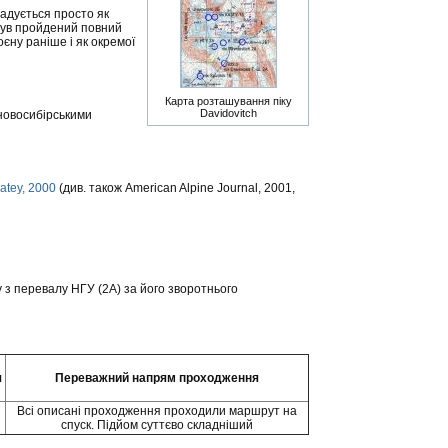
згадується просто як
і був пройдений повний
єну раніше і як окремої
Карта розташування піку
Davidovitch
новосибірськими
atey, 2000
(див. також American Alpine Journal, 2001,
у з перевалу НГУ (2А) за його зворотнього
я
Переважний напрям проходження
Всі описані проходження проходили маршрут на
спуск. Підйом суттєво складніший