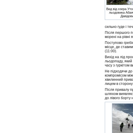
Вид від озера Уто
льодовика Абая,
Давідов
сильно гуде і т
Після першого п
морені на рівні я
Поступово гребі
місце, де стави
(11:00).
Вихід на лід про
льодопаду, який 
часу з гуркітом 
Не підходячи до 
компромісом між
хвилинний прива
лицем в сторону 
Після привалу п
шляхом виявляєт
до лівого борту 