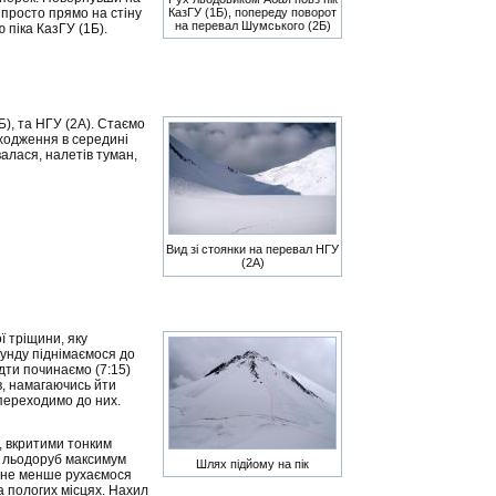
 просто прямо на стіну
КазГУ (1Б), попереду поворот
на перевал Шумського (2Б)
 піка КазГУ (1Б).
Б), та НГУ (2А). Стаємо
сходження в середині
валася, налетів туман,
Вид зі стоянки на перевал НГУ
(2А)
ї тріщини, яку
унду піднімаємося до
ідти починаємо (7:15)
в, намагаючись йти
 переходимо до них.
, вкритими тонким
– льодоруб максимум
Шлях підйому на пік
Тим не менше рухаємося
а пологих місцях. Нахил