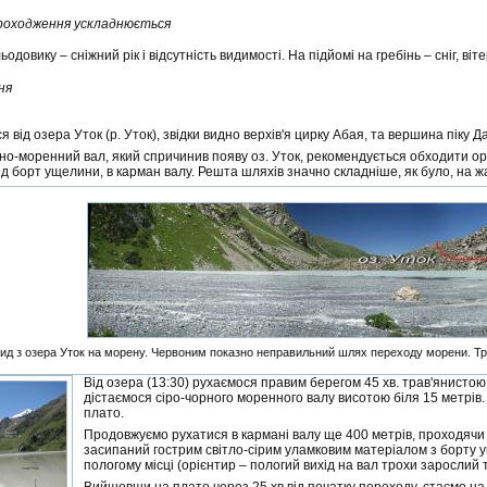
проходження ускладнюється
одовику – сніжний рік і відсутність видимості. На підйомі на гребінь – сніг, віте
ня
 від озера Уток (р. Уток), звідки видно верхів'я цирку Абая, та вершина піку Д
о-моренний вал, який спричинив появу оз. Уток, рекомендується обходити о
д борт ущелини, в карман валу. Решта шляхів значно складніше, як було, на жа
ид з озера Уток на морену. Червоним показно неправильний шлях переходу морени. Тр
Від озера (13:30) рухаємося правим берегом 45 хв. трав'янисто
дістаємося сіро-чорного моренного валу висотою біля 15 метрі
плато.
Продовжуємо рухатися в кармані валу ще 400 метрів, проходячи 
засипаний гострим світло-сірим уламковим матеріалом з борту у
пологому місці (орієнтир – пологий вихід на вал трохи зарослий 