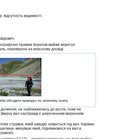
р, відсутність видимості.
авідович.
рографічно правим берегом майже впритул
ль, перевірено на власному досвіді.
еба обходити праворуч по зеленому осипу.
ю долиною, не наближаючись до русла, поки не
в. Зверху вал насправді є широченним моренним
повз струмок, який швидко ховається під вал. Карман
щелини, минувши який, піднімаємося на вал в
травою).