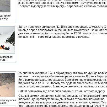
захід поступово шар сніг стає дуже товстим, тому рухаємося вже
Гострого відрогу у верхів'ях цирку – паралельно східному гребеню
ду другої
одопаду
За три переходи виходимо (11:45) в цирк перевалів Шумського (2
на обід перед поворотом на гребінь піка Davidovitch. Починати 
дня сенсу немає, крім того традиційно о 12:00 погода різко зіпсу
почався сніг – тому обід плавно перетікає у вечерю.
на перевал
 (2Б)
25 липня виходимо о 6:45 і підходимо у зв'язках по дузі до велико
перелетіла вчорашня або позавчорашня лавина. Вздовж бергшр
його верхнього краю, переходимо його зі змінною страховкою і в
підйом в лоба по 35° сніговому схилу до перших скельних виході
поруч зі слідами лавини. Ближче до скельних виходів поступово
О 8:30 помічаємо, що почалися лавини зі стіни Гострого відрогу.
Скельні виходи виявилися дрібною сипухою та крихким камінням
шаром снігу. Організувати найдійні точки страховки неможливо 
 підйому повз
входив в сніг на півручки, а відколів чи скель, як таких, немає. 
винос
без привалів зі змінною страховкою, переходячи на одночасну н