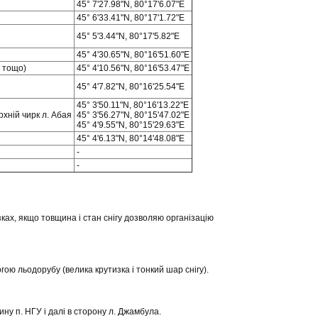
45° 7'27.98"N, 80°17'6.07"E
45° 6'33.41"N, 80°17'1.72"E
45° 5'3.44"N, 80°17'5.82"E
45° 4'30.65"N, 80°16'51.60"E
e тощо)
45° 4'10.56"N, 80°16'53.47"E
45° 4'7.82"N, 80°16'25.54"E
45° 3'50.11"N, 80°16'13.22"E
рхній чирк л. Абая
45° 3'56.27"N, 80°15'47.02"E
45° 4'9.55"N, 80°15'29.63"E
45° 4'6.13"N, 80°14'48.08"E
-
-
зках, якщо товщина і стан снігу дозволяю організацію
ою льодорубу (велика крутизка і тонкий шар снігу).
ину п. НГУ і далі в сторону л. Джамбула.