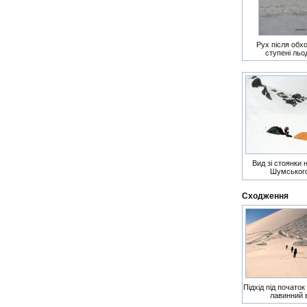
Рух після обхо
ступені ль
Вид зі стоянки 
Шумського
Сходження
Підхід під початок
лавинний 