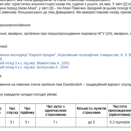
нського, між піком Давідовича та піком Семенова-Тяньшанського.
ї або туристично-альпіністської назви пік, судячи з усього, не має. У звіті [2] 
на перед піком Абая", у звіті [3] – пік Абая Північно-Західний (в цьому поход
а Семенова-Тяньшанського до піка Давидович). Ми використовуємо назву, присво
першопроходження
я, імовірно, зроблене при першопроходженні перевалу НГУ (2А), імовірно, 
стей
ження експедиції "Kapazh Apogee", Королівське географічне товариство, A. S. B
9)
кий похід 3 к.с. під кер. Мамонтова А., 2001
кий похід 4 к.с. під кер. Бєлоусова А., 2004
а
ення на північне плече гребеня піка Davidovitch – традиційний варіант спуск
у завадили складні погодні умови.
Час руху з
Частота
с
Час
Час
Кількість пунктів
одночасною
прохожденн
я
спуску
підйому
страховки
страховкою
(орієнтовна)
3 г.
5 г.
7 г.
до 5
0.2 групи/рік