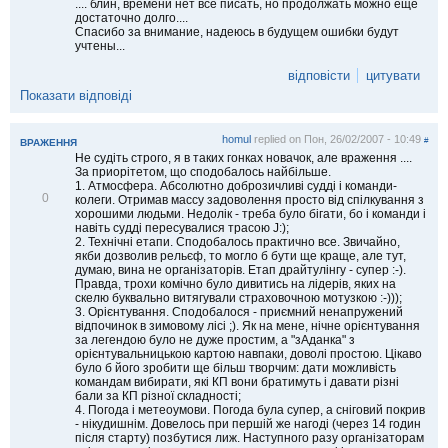
.... блин, времени нет все писать, но продолжать можно еще
достаточно долго....
Спасибо за внимание, надеюсь в будущем ошибки будут
учтены...
відповісти
цитувати
Показати відповіді
homul
replied on
Пон, 26/02/2007 - 10:49
#
ВРАЖЕННЯ
Не судіть строго, я в таких гонках новачок, але враження ....
За приорітетом, що сподобалось найбільше.
1. Атмосфера. Абсолютно доброзичливі судді і команди-
В
0
колеги. Отримав массу задоволення просто від спілкування з
і
хорошими людьми. Недолік - треба було бігати, бо і команди і
д
навіть судді пересувалися трасою J:);
м
2. Технічні етапи. Сподобалось практично все. Звичайно,
і
якби дозволив рельєф, то могло б бути ще краще, але тут,
т
думаю, вина не організаторів. Етап драйтулінгу - супер :-).
и
Правда, трохи комічно було дивитись на лідерів, яких на
т
скелю буквально витягували страховочною мотузкою :-)));
и
3. Орієнтування. Сподобалося - приємний ненапружений
відпочинок в зимовому лісі ;). Як на мене, нічне орієнтування
за легендою було не дуже простим, а "зАданка" з
орієнтувальницькою картою навпаки, доволі простою. Цікаво
було б його зробити ще більш творчим: дати можливість
командам вибирати, які КП вони братимуть і давати різні
бали за КП різної складності;
4. Погода і метеоумови. Погода була супер, а сніговий покрив
- нікудишнім. Довелось при першій же нагоді (через 14 годин
після старту) позбутися лиж. Наступного разу організаторам