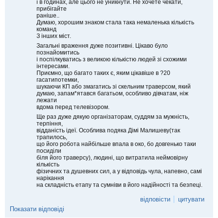
і в годинах, але цього не уникнути. Не хочете чекати,
прибігайте
раніше..
Думаю, хорошим знаком стала така немаленька кількість
команд
З інших міст.
Загальні враження дуже позитивні. Цікаво було
познайомитись
і поспілкуватись з великою кількістю людей зі схожими
інтересами.
Приємно, що багато таких є, яким цікавіше в ?20
гасатипотемки,
шукаючи КП або змагатись зі скельним траверсом, який
думаю, запам*ятався багатьом, особливо дівчатам, ніж
лежати
вдома перед телевізором.
Ще раз дуже дякую організаторам, суддям за мужність,
терпіння,
відданість ідеї. Особлива подяка Дімі Малишеву(так
трапилось,
що його робота найбільше впала в око, бо довгенько таки
посиділи
біля його траверсу), людині, що витратила неймовірну
кількість
фізичних та душевних сил, а у відповідь чула, напевно, самі
нарікання
на складність етапу та сумніви в його надійності та безпеці.
відповісти
цитувати
Показати відповіді