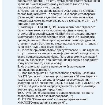
перебитой веревки... то-есть судью доброжелательные но ни
хрена не знают и участников у них много так что если
парочка угробится - не страшно.
5. Несмотря на обещание главого судьи вода на КП была
только в одном месте - в проруби на карьере с траверсом.
(Одна единственная девочка, честно не помню как зовут
поделилась чаем, причем два раза за дистанцию, за что ей
огромное спасибо)
6. Команды НЕ ПРОШЕДШИЕ технический этап "траверс"
(участников которые не могли его пройти - снимали
отдельной веревкой судьи) НЕ БЫЛИ сняты с дистанции и
участвовали в распределении мест наравне с командами
прошедшими его. На вопрос заданный главному судье он
ответил - мол я бы снял, но судья на этапе допустил значит
типа так и надо... без коментариев....
7. На этапе ориентирование присутствовало КП на карте но
отсутствовало на местности, информации об этом до старта
этапа предоставлена не была. Потеря времени для нашей
команды около часа, про настроение и желание продолжать
гонку после такого, я ваще молчу..
8. На этапе коастеринг в легенде не было указано
направление движения.
9. Этап коастеринга НЕ соответствовал своему названию.
Все КП брались с тропинки проходившей в 50 м от берега и
часть команд об этом знала (следы на снегу на линии
коастеринга т.е. движения ВДОЛЬ ЛИНИИ ВОДЫ ИСКЛЮЧАЯ
ОСТРОВА указывали на прохождении там одной команды
вместо трех, шедших перед нами)
10. Отсутстве легенд на этапе ориентирования по карте
возрастом в 10 лет очень порадовало... :(
11. КП 132 "Каменная яма" - точка на карте не имеет
НИКАКОГО отношения к самому КП...