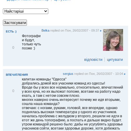
т
и
Belka
replied on
Пон, 26/02/2007 - 09:37
#
ЕСТЬ :)
Фотографи
и будут,
только чуть
В
0
позже :)
і
д
відповісти
цитувати
м
і
т
и
sergius
replied on
Пон, 26/02/2007 - 10:04
#
ВПЕЧАТЛЕНИЯ
т
капитан команды "Одесса"
и
добрались домой все учасники команд из одессы!
Вроде бы у всех все нормально, относительно, впечатлений
В
0
у всех куча, но их выложат попоже, всетаки на работу надо
і
ехать, а там с нетом совсем плохо.
д
многих наверно очень интересует почему же идя вторыми,
м
сошла наша команда?
і
отвечаю: с ногами, руками, головой, все впорядке, однако
т
поднялась высокая температура у одного из участников.
и
началась проблема с желудком у второго, решили не идти в
т
етот же день топографию, а поспать и дальше видно будет.
и
утром командой решено было: дабы не усугублять здоровье
учасников сойти, всетаки здоровье дороже, хотя добежать