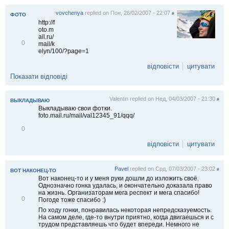
vovchenya
replied on
Пон, 26/02/2007 - 22:07
#
ФОТО
http://f
oto.m
ail.ru/
В
0
mail/k
і
elyn/100/?page=1
д
м
відповісти
цитувати
і
Показати відповіді
т
и
т
Valentin
replied on
Нед, 04/03/2007 - 21:30
и
#
ВЫКЛАДЫВАЮ
Выкладываю свои фотки.
foto.mail.ru/mail/val12345_91/qqq/
В
0
і
д
відповісти
цитувати
м
і
т
Pavel
replied on
Срд, 07/03/2007 - 23:02
и
#
ВОТ НАКОНЕЦ-ТО
т
Вот наконец-то и у меня руки дошли до изложить своё.
и
Однозначно гонка удалась, и окончательно доказала право
на жизнь. Организаторам мега респект и мега спасибо!
В
0
Погоде тоже спасибо :)
і
По ходу гонки, понравилась некоторая непредсказуемость.
д
На самом деле, где-то внутри приятно, когда двигаешься и с
м
трудом представляешь что будет впереди. Немного не
і