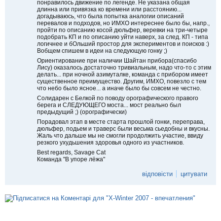
понравилось движение по легенде. Не указана общая
т
длинна или привязка ко времени или расстоянию...
и
догадываюсь, что была попытка аналогии описаний
т
перевалов и подходов, но ИМХО интереснее было бы, напр.,
и
пройти по описанию косой дюльфер, веревки на три-четыре
подобрать КП и по описанию уйти наверх, за след. КП - типа
логичнее и бОльший простор для экспериментов и поисков :)
Вобщем спишем в идеи на следующую гонку ;)
Ориентирование при наличии Шайтан прибора(спасибо
Лису) оказалось достаточно тривиальным, надо что-то с этим
делать... при ночной азимуталке, команда с прибором имеет
существенное преимущество. Другим, ИМХО, повезло с тем
что небо было ясное... а иначе было бы совсем не честно.
Солидарен с Белкой по поводу орографического правого
берега и СЛЕДУЮЩЕГО моста... мост реально был
предыдущий ;) (орографически)
Порадовал этап в месте старта прошлой гонки, переправа,
дюльфер, подьем и траверс были весьма сьедобны и вкусны.
Жаль что дальше мы не смогли продолжить участие, ввиду
резкого ухудьшения здоровья одного из участников.
Best regards, Savage Cat
Команда "В упоре лёжа"
відповісти
цитувати