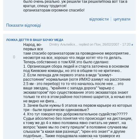
было очень реально. уж решили так решили!пока вот так в
кратце, спешу трудится!
организаторам огромное спасибо!
відповісти
цитувати
Показати відповіді
ЛОЖКА ДЕГТЯ В ВАШУ БОЧКУ МЕДА
Народ, во-
Dmitry Альпийск...
replied on
Пон, 26/02/2007 - 17:20
#
первых все
таки спасибо организаторам за проведенное мероприятие..
В
0
несмотря на все, хорошо что люди хотят что-то делать.
і
Теперь собственно о том КАК это было сделано:
д
1. Организация сбора людей и старта заточена в основном
м
под Киевские команды, но это в общем-то не критично..
і
2. Если легенда для первого этапа в виде "азимут-
т
расстояние" нормальная (хотя ИМХО азимут на расстояние
и
2.5 км - это перебор) то то что началось после нее.... это
т
ваще звездец.. "крайняя с запада дорога" "карьер с
и
экскаватором" про существование этого экскаватора знают
только те кто в этом районе постоянно шарится, а ночью его
не видно ни фига...
3. Зачем были нужны 6 этапов на первом карьере из которых
три - были практически одинаковые?
4. Кто тут говорил про доброжелательное судейство?????
Судьи абсолютно без понятия что происходит на дистанции,
к тому же до 4-х явно половина явно считать не умеет.. на
вопрос "какие мы по счету пришли" в половине случаев мы
слышали "а какая вам разница", "хрен его знает" и другие
подобные... Также порадовала навеска на траверсе из