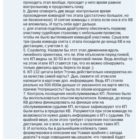
проходить этап вообще, просидит у него время равное
контрольному и продолжить гонку.
b. Далее оговорить две вещи: контрольное время
прохождения командой тех этапа (достаточно большое, но
не бесконечное). И снятие команды с этапа если она в это КВ
не вложилась. И пусть себе идет дальше.
c. для этапов подобным драйтулингу обеспечить первому
участнику судейскую страховку с небольшим провисом,
чтобы не было вытягивания командой участника. Срыв или
три срыва команда снята с этапа посидели до конца КВ и на
дистанцию, с учетом п. а)
5. Coastering. Назвали бы этот этап движением вдоль
линейного ориентира, что ли. Или объяснили перед гонкой,
что КП видны за 30-50 м от береговой линии. Ведь вообще то
на этом этапе КП ставятся так, что их можно обнаружить
только двигаясь вдоль берега по воде ;).
6. КП 132 цитата kelyn:?точка действительно некорректна из-
за качества самой карты?. Дык, скажите об этом или
напишите в карточке доп. информацию. Ведь КП стояло
реально на 500-600м дальше от указанного на карте места,
причем ?погрешность? была по обоим координатам.
7. Контроль посещения необслуживаемых КП. Логично было
бы воспользоваться опытом мультигонок. Команда, до конца
КВ должна финишировать на финише или на
обслуживаемом судьями КП, которые зафиксируют что КП
были взяты в пределах КВ . Разумеется при этом команде по
возможности нужно давать информацию о КП с судьями. По
крайней мере, если этого требует стратегия постановки
дистанции, не о всех, а хотя бы о нескольких таких КП.
8. И хотелось бы в дальнейшем избежать таких
формулировок в описании как ?самая крайняя с запада
дорога? в ходе совещания мы решили, что таковой будет