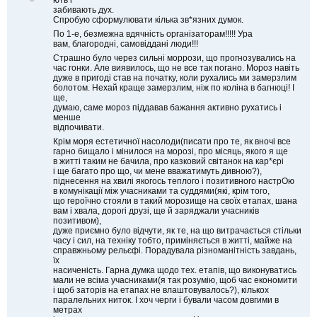
ють і
і
забивають дух.
д
Спробую сформулювати кілька зв*язних думок.
м
По 1-е, безмежна вдячність організаторам!!!!! Ура
і
вам, благородні, самовіддані люди!!!
т
и
Страшно було через сильні моррози, що прогнозувались на
т
час гонки. Але виявилось, що не все так погано. Мороз навіть
и
дуже в пригоді став на початку, коли рухались ми замерзлим
болотом. Нехай краще замерзлим, ніж по коліна в багнюці! І
ще,
думаю, саме мороз піддавав бажання активно рухатись і
менше
відпочивати.
Крім моря естетичної насолоди(писати про те, як вночі все
гарно бищало і мінилося на морозі, про місяць, якого я ще
в житті таким не бачила, про казковий світанок на кар*єрі
і ще багато про що, чи мене вважатимуть дивною?),
піднесення на хвилі якогось теплого і позитивного настрОю
в комунікації між учасниками та суддями(які, крім того,
що героїчно стояли в такий морозище на своїх етапах, шана
вам і хвала, дорогі друзі, ще й заряджали учасників
позитивом),
дуже приємно було відчути, як те, на що витрачається стільки
часу і сил, на техніку тобто, приміняється в житті, майже на
справжньому рельєфі. Порадувала різноманітність завдань,
їх
насиченість. Гарна думка щодо тех. етапів, що виконуватись
мали не всіма учасниками(я так розумію, щоб час економити
і щоб заторів на етапах не влаштовувалось?), кількох
паралельних ниток. І хоч черги і бували часом довгими в
метрах