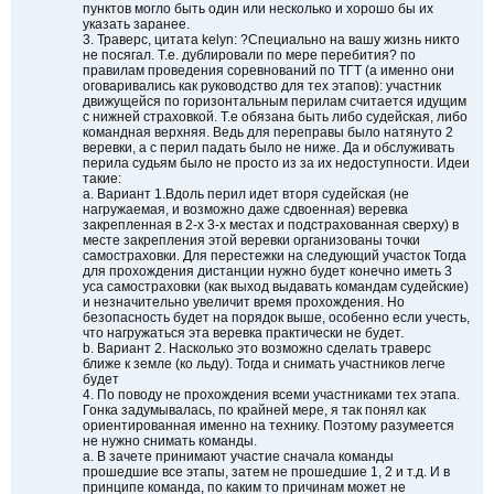
пунктов могло быть один или несколько и хорошо бы их
указать заранее.
3. Траверс, цитата kelyn: ?Специально на вашу жизнь никто
не посягал. Т.е. дублировали по мере перебития? по
правилам проведения соревнований по ТГТ (а именно они
оговаривались как руководство для тех этапов): участник
движущейся по горизонтальным перилам считается идущим
с нижней страховкой. Т.е обязана быть либо судейская, либо
командная верхняя. Ведь для переправы было натянуто 2
веревки, а с перил падать было не ниже. Да и обслуживать
перила судьям было не просто из за их недоступности. Идеи
такие:
a. Вариант 1.Вдоль перил идет вторя судейская (не
нагружаемая, и возможно даже сдвоенная) веревка
закрепленная в 2-х 3-х местах и подстрахованная сверху) в
месте закрепления этой веревки организованы точки
самостраховки. Для перестежки на следующий участок Тогда
для прохождения дистанции нужно будет конечно иметь 3
уса самостраховки (как выход выдавать командам судейские)
и незначительно увеличит время прохождения. Но
безопасность будет на порядок выше, особенно если учесть,
что нагружаться эта веревка практически не будет.
b. Вариант 2. Насколько это возможно сделать траверс
ближе к земле (ко льду). Тогда и снимать участников легче
будет
4. По поводу не прохождения всеми участниками тех этапа.
Гонка задумывалась, по крайней мере, я так понял как
ориентированная именно на технику. Поэтому разумеется
не нужно снимать команды.
a. В зачете принимают участие сначала команды
прошедшие все этапы, затем не прошедшие 1, 2 и т.д. И в
принципе команда, по каким то причинам может не