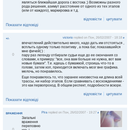
являться ближайшая дорога с востока ;) Возможны разного
рода решения, азимут расстояние от одного из тех этапов
(или от каждого), маркировка и т.д.
відповісти
цитувати
Показати відповіді
victorio
replied on
Пон, 26/02/2007 - 18:18
#
+/-
впечатлений действительно много, надо дать им отстояться ,
всплыть одному только позитиву , а пока баг, показавшийся
мне фичей(:) :
В
0
пару раз легенду отбирали судьи еще до ее окончания со
і
словами, к примеру: "все, она вам больше не нужна, вот вам
д
новые бумаги". Т.е. идешь с бумажкой, строишь что-то в
м
голове, затем хоп, приходится включать мозг вне графика.
і
мелочь, но понравилось.
т
Еще понравилось то, что заранее неизвестна ни длина всей
и
трассы, ни набор этапов. Если сравнивать с восхождениями -
т
это как первопроход. В общем респект, подробности вскоре.
и
відповісти
цитувати
Показати відповіді
PIra
replied on
Пон, 26/02/2007 - 19:27
#
ВРАЖЕННЯ
Загальні
враження
переповню
В
0