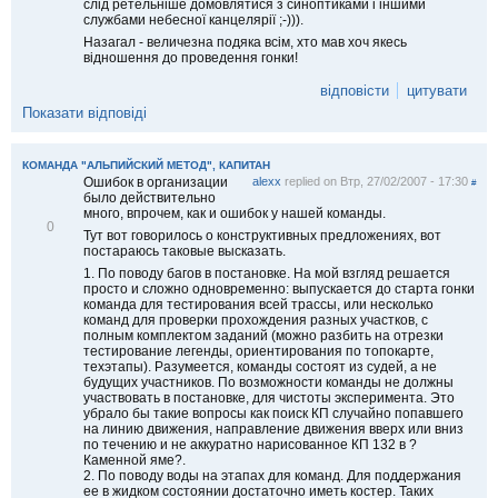
слід ретельніше домовлятися з синоптиками і іншими
службами небесної канцелярії ;-))).
Назагал - величезна подяка всім, хто мав хоч якесь
відношення до проведення гонки!
відповісти
цитувати
Показати відповіді
КОМАНДА "АЛЬПИЙСКИЙ МЕТОД", КАПИТАН
Ошибок в организации
alexx
replied on
Втр, 27/02/2007 - 17:30
#
было действительно
много, впрочем, как и ошибок у нашей команды.
В
0
Тут вот говорилось о конструктивных предложениях, вот
і
постараюсь таковые высказать.
д
м
1. По поводу багов в постановке. На мой взгляд решается
і
просто и сложно одновременно: выпускается до старта гонки
т
команда для тестирования всей трассы, или несколько
и
команд для проверки прохождения разных участков, с
т
полным комплектом заданий (можно разбить на отрезки
и
тестирование легенды, ориентирования по топокарте,
техэтапы). Разумеется, команды состоят из судей, а не
будущих участников. По возможности команды не должны
участвовать в постановке, для чистоты эксперимента. Это
убрало бы такие вопросы как поиск КП случайно попавшего
на линию движения, направление движения вверх или вниз
по течению и не аккуратно нарисованное КП 132 в ?
Каменной яме?.
2. По поводу воды на этапах для команд. Для поддержания
ее в жидком состоянии достаточно иметь костер. Таких