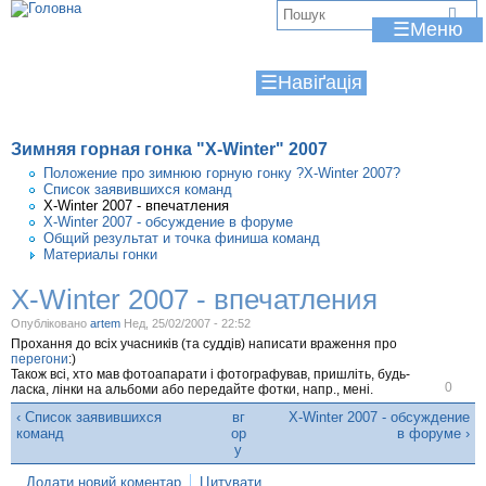
Jump to navigation
В
☰
и
☰
є
т
Зимняя горная гонка "X-Winter" 2007
у
Положение про зимнюю горную гонку ?X-Winter 2007?
Список заявившихся команд
т
X-Winter 2007 - впечатления
X-Winter 2007 - обсуждение в форуме
Общий результат и точка финиша команд
Материалы гонки
X-Winter 2007 - впечатления
Опубліковано
artem
Нед, 25/02/2007 - 22:52
Прохання до всіх учасників (та суддів) написати враження про
перегони
:)
Також всі, хто мав фотоапарати і фотографував, пришліть, будь-
В
0
ласка, лінки на альбоми або передайте фотки, напр., мені.
і
д
‹ Список заявившихся
вг
X-Winter 2007 - обсуждение
м
команд
ор
в форуме ›
і
у
т
и
Додати новий коментар
Цитувати