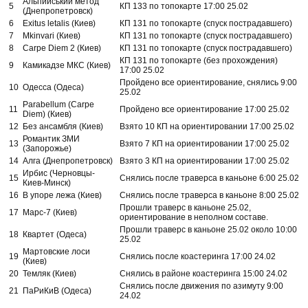
Альпийський метод
5
КП 133 по топокарте 17:00 25.02
(Днепропетровск)
6
Exitus letalis (Киев)
КП 131 по топокарте (спуск пострадавшего)
7
Mkinvari (Киев)
КП 131 по топокарте (спуск пострадавшего)
8
Carpe Diem 2 (Киев)
КП 131 по топокарте (спуск пострадавшего)
КП 131 по топокарте (без прохождения)
9
Камикадзе МКС (Киев)
17:00 25.02
Пройдено все ориентирование, снялись 9:00
10
Одесса (Одеса)
25.02
Parabellum (Carpe
11
Пройдено все ориентирование 17:00 25.02
Diem) (Киев)
12
Без ансамбля (Киев)
Взято 10 КП на ориентировании 17:00 25.02
Романтик ЗМИ
13
Взято 7 КП на ориентировании 17:00 25.02
(Запорожье)
14
Алга (Днепропетровск)
Взято 3 КП на ориентировании 17:00 25.02
Ирбис (Черновцы-
15
Снялись после траверса в каньоне 6:00 25.02
Киев-Минск)
16
В упоре лежа (Киев)
Снялись после траверса в каньоне 8:00 25.02
Прошли траверс в каньоне 25.02,
17
Марс-7 (Киев)
ориентирование в неполном составе.
Прошли траверс в каньоне 25.02 около 10:00
18
Квартет (Одеса)
25.02
Мартовские лоси
19
Снялись после коастеринга 17:00 24.02
(Киев)
20
Темляк (Киев)
Снялись в районе коастеринга 15:00 24.02
Снялись после движения по азимуту 9:00
21
ПаРиКиВ (Одеса)
24.02