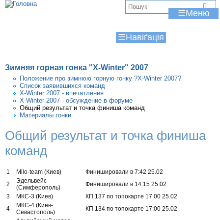
Jump to navigation
В
☰
и
☰
є
т
Зимняя горная гонка "X-Winter" 2007
у
Положение про зимнюю горную гонку ?X-Winter 2007?
Список заявившихся команд
т
X-Winter 2007 - впечатления
X-Winter 2007 - обсуждение в форуме
Общий результат и точка финиша команд
Материалы гонки
Общий результат и точка финиша
команд
1
Milo-team (Киев)
Финишировали в 7:42 25.02
Эдельвейс
2
Финишировали в 14:15 25.02
(Симферополь)
3
МКС-3 (Киев)
КП 137 по топокарте 17:00 25.02
МКС-4 (Киев-
4
КП 134 по топокарте 17:00 25.02
Севастополь)