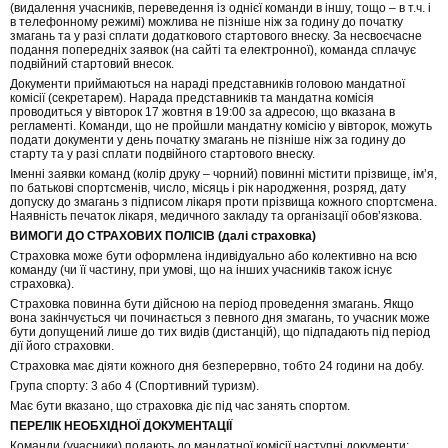
(видалення учасників, переведення із однієї команди в іншу, тощо – в т.ч. і
в телефонному режимі) можлива не пізніше ніж за годину до початку
змагань та у разі сплати додаткового стартового внеску. За несвоєчасне
подання попередніх заявок (на сайті та електронної), команда сплачує
подвійний стартовий внесок.
Документи приймаються на нараді представників головою мандатної
комісії (секретарем). Нарада представників та мандатна комісія
проводиться у вівторок 17 жовтня в 19:00 за адресою, що вказана в
регламенті. Команди, що не пройшли мандатну комісію у вівторок, можуть
подати документи у день початку змагань не пізніше ніж за годину до
старту та у разі сплати подвійного стартового внеску.
Іменні заявки команд (колір друку – чорний) повинні містити прізвище, ім’я,
по батькові спортсменів, число, місяць і рік народження, розряд, дату
допуску до змагань з підписом лікаря проти прізвища кожного спортсмена.
Наявність печаток лікаря, медичного закладу та організації обов’язкова.
ВИМОГИ ДО СТРАХОВИХ ПОЛІСІВ (далі страховка)
Страховка може бути оформлена індивідуально або колективно на всю
команду (чи її частину, при умові, що на інших учасників також існує
страховка).
Страховка повинна бути дійсною на період проведення змагань. Якщо
вона закінчується чи починається з певного дня змагань, то учасник може
бути допущений лише до тих видів (дистанцій), що підпадають під період
дії його страховки.
Страховка має діяти кожного дня безперервно, тобто 24 години на добу.
Група спорту: 3 або 4 (Спортивний туризм).
Має бути вказано, що страховка діє під час занять спортом.
ПЕРЕЛІК НЕОБХІДНОЇ ДОКУМЕНТАЦІЇ
Команди (учасники) подають до мандатної комісії наступні документи: