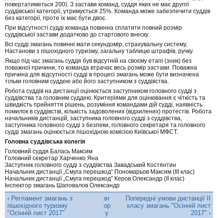
повертатиметься 200). З застави команд, суддя яких не має другої
суддівської категорії, утримується 25%. Команда може забезпечити суддів
без категорії, проте їх має бути двоє.
При відсутності судді команда повинна сплатити повний розмір
суддівської застави додатково до стартового внеску.
Всі судді змагань повинні мати секундомір, страхувальну систему,
Настанови з пішохідного туризму, загальну таблицю штрафів, ручку.
Якщо під час змагань суддя був відсутній на своєму етапі (зник) без
поважної причини, то команда втрачає весь розмір застави. Поважна
причина для відсутності судді в процесі змагань може бути визначена
тільки головним суддею або його заступником з суддівства.
Робота суддів на дистанції оцінюється заступником головного судді з
суддівства та головним суддею. Критеріями для оцінювання є чіткість та
швидкість прийняття рішень, розуміння командами дій судді, наявність
помилок в суддівстві, кількість задоволених (відхилених) протестів. Робота
начальників дистанцій, заступника головного судді з суддівства,
заступника головного судді з безпеки, головного секретаря та головного
судді змагань оцінюється пішохідною комісією Київської МФСТ.
Головна суддівська колегія
Головний суддя Балась Максим
Головний секретар Харченко Яна
Заступник головного судді з суддівства Завадський Костянтин
Начальник дистанції „Смуга перешкод” Пономарьов Максим (ІІІ клас)
Начальник дистанції „Смуга перешкод” Керов Олександр (ІІ клас)
Інспектор змагань Шаповалов Олександр
‹ Регламент змагань з
вг
Попередні умови дистанції ІІ
пішохідного туризму
ор
класу змагань "Осінній лист
"Осінній лист 2017"
у
2017" ›