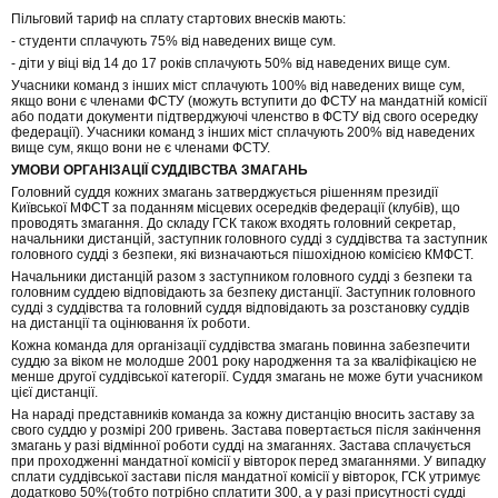
Пільговий тариф на сплату стартових внесків мають:
- студенти сплачують 75% від наведених вище сум.
- діти у віці від 14 до 17 років сплачують 50% від наведених вище сум.
Учасники команд з інших міст сплачують 100% від наведених вище сум,
якщо вони є членами ФСТУ (можуть вступити до ФСТУ на мандатній комісії
або подати документи підтверджуючі членство в ФСТУ від свого осередку
федерації). Учасники команд з інших міст сплачують 200% від наведених
вище сум, якщо вони не є членами ФСТУ.
УМОВИ ОРГАНІЗАЦІЇ СУДДІВСТВА ЗМАГАНЬ
Головний суддя кожних змагань затверджується рішенням президії
Київської МФСТ за поданням місцевих осередків федерації (клубів), що
проводять змагання. До складу ГСК також входять головний секретар,
начальники дистанцій, заступник головного судді з суддівства та заступник
головного судді з безпеки, які визначаються пішохідною комісією КМФСТ.
Начальники дистанцій разом з заступником головного судді з безпеки та
головним суддею відповідають за безпеку дистанції. Заступник головного
судді з суддівства та головний суддя відповідають за розстановку суддів
на дистанції та оцінювання їх роботи.
Кожна команда для організації суддівства змагань повинна забезпечити
суддю за віком не молодше 2001 року народження та за кваліфікацією не
менше другої суддівської категорії. Суддя змагань не може бути учасником
цієї дистанції.
На нараді представників команда за кожну дистанцію вносить заставу за
свого суддю у розмірі 200 гривень. Застава повертається після закінчення
змагань у разі відмінної роботи судді на змаганнях. Застава сплачується
при проходженні мандатної комісії у вівторок перед змаганнями. У випадку
сплати суддівської застави після мандатної комісії у вівторок, ГСК утримує
додатково 50%(тобто потрібно сплатити 300, а у разі присутності судді