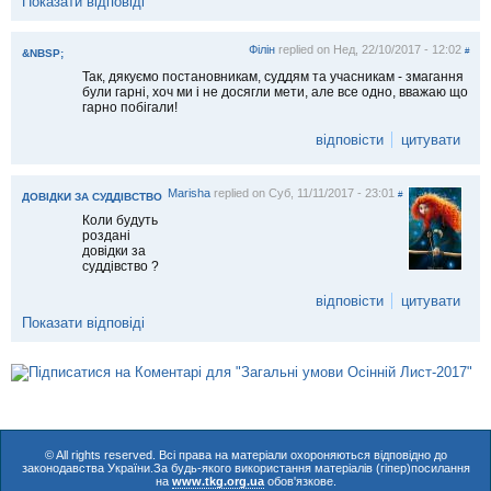
Показати відповіді
Філін
replied on
Нед, 22/10/2017 - 12:02
#
&NBSP;
Так, дякуємо постановникам, суддям та учасникам - змагання
були гарні, хоч ми і не досягли мети, але все одно, вважаю що
гарно побігали!
відповісти
цитувати
Marisha
replied on
Суб, 11/11/2017 - 23:01
#
ДОВІДКИ ЗА СУДДІВСТВО
Коли будуть
роздані
довідки за
суддівство ?
відповісти
цитувати
Показати відповіді
© All rights reserved. Всі права на матеріали охороняються відповідно до
законодавства України.За будь-якого використання матеріалів (гіпер)посилання
на
www.tkg.org.ua
обов'язкове.