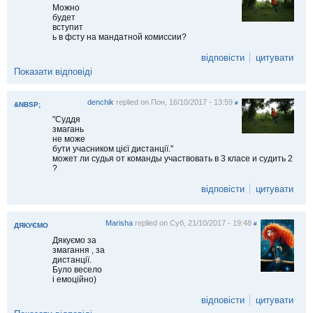
Можно
будет
вступит
ь в фсту на мандатной комиссии?
відповісти
цитувати
Показати відповіді
denchik
replied on
Пон, 16/10/2017 - 13:59
#
&NBSP;
"Суддя
змагань
не може
бути учасником цієї дистанції."
может ли судья от команды участвовать в 3 класе и судить 2
?
відповісти
цитувати
Marisha
replied on
Суб, 21/10/2017 - 19:48
#
ДЯКУЄМО
Дякуємо за
змагання , за
дистанції.
Було весело
і емоційно)
відповісти
цитувати