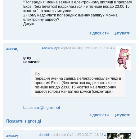
"Попередня іменна заявка в електронному вигляді в програмі
Excel (без печаток) надсилається не пізніше ніж до 23:00 15
жовтня " - з загальних умов
2) Кому надсилати попередню іменну заявку? Можна
електронну адресу?
Дякую
відповісти
цитувати
Александр0
replied on
Чтв, 12/10/2017 - 18:04
#
&NBSP;
grey
написав:
По
передня іменна заявка в електронному вигляді в
програмі Excel (без печаток) надсилається не
пізніше ніж до 23:00 15 жовтня на електронну
адресу голови мандатної комісії (секретаря)
balasmax@bigmir.net
відповісти
цитувати
Показати відповіді
denchik
replied on
Суб, 14/10/2017 - 18:28
#
&NBSP;