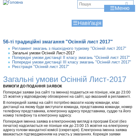
Jump to navigation
В
☰
и
☰
є
т
56-ті традиційні змагання "Осінній лист 2017"
у
Регламент змагань з пішохідного туризму "Осінній лист 2017"
Загальні умови Осінній Лист-2017
т
Попередні умови дистанції ІІ класу змагань "Осінній лист 2017"
Попередні умови дистанції ІІІ класу змагань "Осінній лист 2017"
Реєстрація "Осінній лист 2017"
Загальні умови Осінній Лист-2017
ВИМОГИ ДО ПОДАННЯ ЗАЯВОК
Попередні заявки (на сайті та іменна) подаються не пізніше, ніж до 23:00
15 жовтня у відповідному обговоренні на сайті, що вказаний в регламенті.
В попередній заявці на сайті потрібно вказати назву команди, клас
дистанції на якому буде виступати команда, представника команди, номер
телефону представника, електронну адресу представника, суддю та його
номер телефону та електронну адресу.
Попередня іменна заявка в електронному вигляді в програмі Excel (без
печаток) надсилається не пізніше ніж до 23:00 15 жовтня на електронну
адресу голови мандатної комісії (секретаря). Електронна іменна заявка
вважається підтвердженням на участь у змаганнях. Корекція заявки