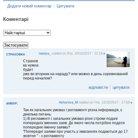
Додати новий коментар
Цитувати
Коментарі
nastya_
replied on
Втр, 10/10/2017 - 22:18
#
СТРАХОВКА
Страхов
ка нужна
будет
уже во вторник на нараду? или можно в день соревнований
перед началом?
відповісти
цитувати
Ashurova_M
replied on
Чтв, 12/10/2017 - 17:58
#
&NBSP;
Так як загальних умовах і регламенті різна інформація, є
декілька питань:
1) В регламенті і загальних умовах різні строки подачі
попередніх іменних заяв. До якого числа потрібно подати
попередню іменну заявку?
"Попередні заявки про участь у змаганнях подаються до 17
жовтня " - з регламенту