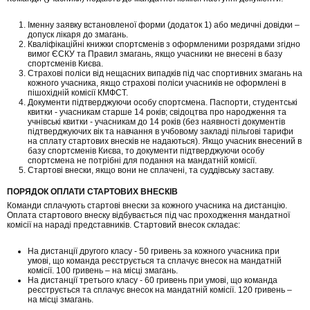
Іменну заявку встановленої форми (додаток 1) або медичні довідки –
допуск лікаря до змагань.
Кваліфікаційні книжки спортсменів з оформленими розрядами згідно
вимог ЄСКУ та Правил змагань, якщо учасники не внесені в базу
спортсменів Києва.
Страхові поліси від нещасних випадків під час спортивних змагань на
кожного учасника, якщо страхові поліси учасників не оформлені в
пішохідній комісії КМФСТ.
Документи підтверджуючи особу спортсмена. Паспорти, студентські
квитки - учасникам старше 14 років; свідоцтва про народження та
учнівські квитки - учасникам до 14 років (без наявності документів
підтверджуючих вік та навчання в учбовому закладі пільгові тарифи
на сплату стартових внесків не надаються). Якщо учасник внесений в
базу спортсменів Києва, то документи підтверджуючи особу
спортсмена не потрібні для подання на мандатній комісії.
Стартові внески, якщо вони не сплачені, та суддівську заставу.
ПОРЯДОК ОПЛАТИ СТАРТОВИХ ВНЕСКІВ
Команди сплачують стартові внески за кожного учасника на дистанцію.
Оплата стартового внеску відбувається під час проходження мандатної
комісії на нараді представників. Стартовий внесок складає:
На дистанції другого класу - 50 гривень за кожного учасника при
умові, що команда реєструється та сплачує внесок на мандатній
комісії. 100 гривень – на місці змагань.
На дистанції третього класу - 60 гривень при умові, що команда
реєструється та сплачує внесок на мандатній комісії. 120 гривень –
на місці змагань.