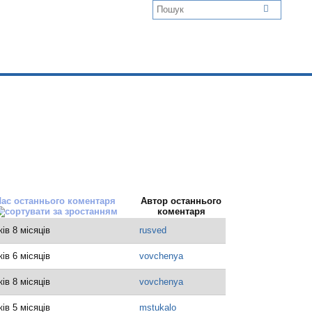
Час останнього коментаря
Автор останнього
коментаря
ків 8 місяців
rusved
ків 6 місяців
vovchenya
ків 8 місяців
vovchenya
ків 5 місяців
mstukalo