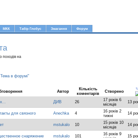
Jump to navigation
МКК
Табір Глобус
Змагання
Форум
та
о походів на
"Тема в форумі"
Кількість
бговорення
Автор
Створено
коментарів
17 років 6
х...
ДИВ
26
13 ро
місяців
16 років 2
такты для связного
Anechka
4
14 ро
тижні
15 років 10
ет
mstukalo
10
14 ро
місяців
16 років 9
щественное снаряжение
mstukalo
101
15 ро