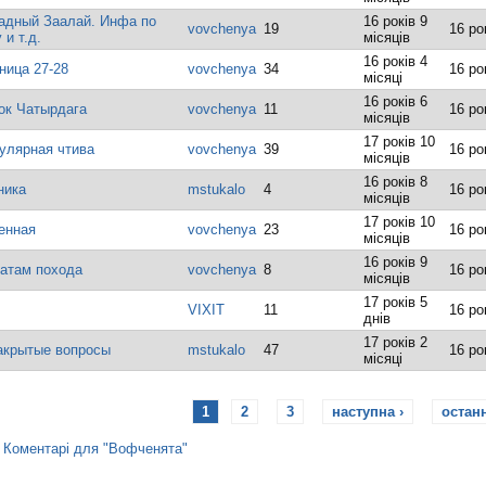
падный Заалай. Инфа по
16 років 9
vovchenya
19
16 ро
 и т.д.
місяців
16 років 4
ница 27-28
vovchenya
34
16 ро
місяці
16 років 6
ок Чатырдага
vovchenya
11
16 ро
місяців
17 років 10
пулярная чтива
vovchenya
39
16 ро
місяців
16 років 8
ника
mstukalo
4
16 ро
місяців
17 років 10
енная
vovchenya
23
16 ро
місяців
16 років 9
татам похода
vovchenya
8
16 ро
місяців
17 років 5
VIXIT
11
16 ро
днів
17 років 2
закрытые вопросы
mstukalo
47
16 ро
місяці
1
2
3
наступна ›
остан