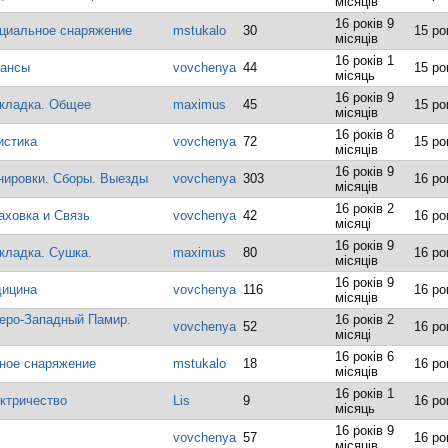
місяців
16 років 9
ециальное снаряжение
mstukalo
30
15 ро
місяців
16 років 1
нансы
vovchenya
44
15 ро
місяць
16 років 9
складка. Общее
maximus
45
15 ро
місяців
16 років 8
истика
vovchenya
72
15 ро
місяців
16 років 9
енировки. Сборы. Выезды
vovchenya
303
16 ро
місяців
16 років 2
аховка и Связь
vovchenya
42
16 ро
місяці
16 років 9
кладка. Сушка.
maximus
80
16 ро
місяців
16 років 9
дицина
vovchenya
116
16 ро
місяців
веро-Западный Памир.
16 років 2
vovchenya
52
16 ро
місяці
16 років 6
чное снаряжение
mstukalo
18
16 ро
місяців
16 років 1
ектричество
Lis
9
16 ро
місяць
16 років 9
vovchenya
57
16 ро
місяців