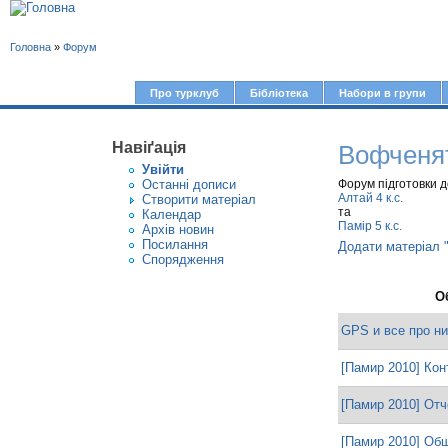
В
Головна
»
Форум
и
є
Про турклуб
Бібліотека
Набори в групи
Г
т
о
у
Навіґація
Вофченя
л
Увiйти
т
о
Останні дописи
Форум підготовки д
Алтай 4 к.с.
Створити матерiал
в
та
Календар
Памір 5 к.с.
Архів новин
н
Посилання
Додати матеріал 
е
Спорядження
м
О
е
GPS и все про ни
н
ю
[Памир 2010] Кон
[Памир 2010] Отч
[Памир 2010] Об