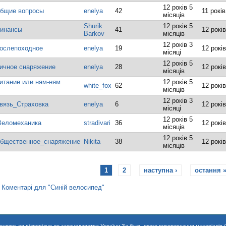
12 років 5
бщие вопросы
enelya
42
11 років
місяців
Shurik
12 років 5
инансы
41
12 років
Barkov
місяців
12 років 3
ослепоходное
enelya
19
12 років
місяці
12 років 5
ичное снаряжение
enelya
28
12 років
місяців
тание или ням-ням
12 років 5
white_fox
62
12 років
місяців
12 років 3
вязь_Страховка
enelya
6
12 років
місяці
12 років 5
Веломеханика
stradivari
36
12 років
місяців
12 років 5
бщественное_снаряжение
Nikita
38
12 років
місяців
1
2
наступна ›
остання 