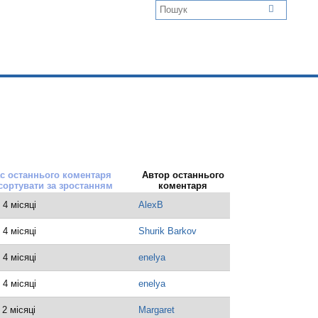
с останнього коментаря
Автор останнього
коментаря
 4 місяці
AlexB
 4 місяці
Shurik Barkov
 4 місяці
enelya
 4 місяці
enelya
 2 місяці
Margaret