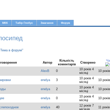
Jump to navigation
МКК
Табір Глобус
Змагання
Форум
лосипед
"Тема в форумі"
Кількість
Ча
говорення
Автор
Створено
коментарів
10 років 4
AlexB
0
10 років
місяці
10 років 4
нировки
enelya
3
10 років
місяці
10 років 4
езды
enelya
2
10 років
місяці
10 років 4
щее
enelya
0
10 років
місяці
12 років 7
слепоходное
enelya
40
11 років
місяців