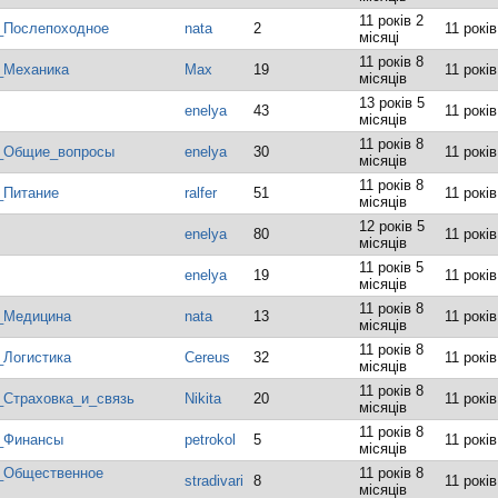
11 років 2
_Послепоходное
nata
2
11 років
місяці
11 років 8
_Механика
Max
19
11 років
місяців
13 років 5
enelya
43
11 років
місяців
11 років 8
5_Общие_вопросы
enelya
30
11 років
місяців
11 років 8
_Питание
ralfer
51
11 років
місяців
12 років 5
enelya
80
11 років
місяців
11 років 5
enelya
19
11 років
місяців
11 років 8
_Медицина
nata
13
11 років
місяців
11 років 8
_Логистика
Cereus
32
11 років
місяців
11 років 8
_Страховка_и_связь
Nikita
20
11 років
місяців
11 років 8
_Финансы
petrokol
5
11 років
місяців
5_Общественное
11 років 8
stradivari
8
11 років
місяців