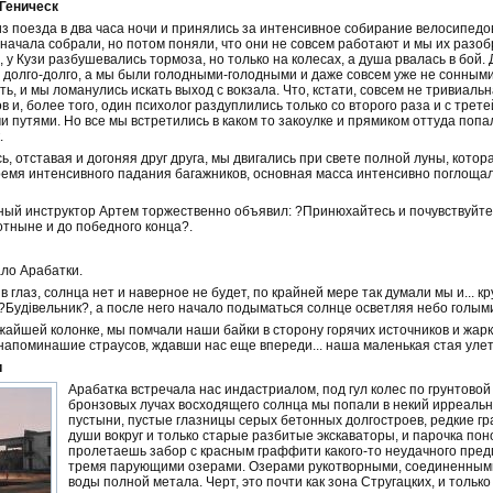
 Геническ
из поезда в два часа ночи и принялись за интенсивное собирание велосипедо
начала собрали, но потом поняли, что они не совсем работают и мы их разоб
, у Кузи разбушевались тормоза, но только на колесах, а душа рвалась в бой
долго-долго, а мы были голодными-голодными и даже совсем уже не сонными о
, и мы ломанулись искать выход с вокзала. Что, кстати, совсем не тривиаль
в и, более того, один психолог раздуплились только со второго раза и с трете
и путями. Но все мы встретились в каком то закоулке и прямиком оттуда поп
.
ь, отставая и догоняя друг друга, мы двигались при свете полной луны, кот
ремя интенсивного падания багажников, основная масса интенсивно поглощал
ый инструктор Артем торжественно объявил: ?Принюхайтесь и почувствуйте эт
отныне и до победного конца?.
ало Арабатки.
в глаз, солнца нет и наверное не будет, по крайней мере так думали мы и... к
?Будівельник?, а после него начало подыматься солнце осветляя небо голыми
жайшей колонке, мы помчали наши байки в сторону горячих источников и жарк
напоминашие страусов, ждавши нас еще впереди... наша маленькая стая улета
и
Арабатка встречала нас индастриалом, под гул колес по грунтовой 
бронзовых лучах восходящего солнца мы попали в некий ирреальн
пустыни, пустые глазницы серых бетонных долгостроев, редкие 
души вокруг и только старые разбитые экскаваторы, и парочка по
пролетаешь забор с красным граффити какого-то неудачного пред
тремя парующими озерами. Озерами рукотворными, соединенными 
воды полной метала. Черт, это почти как зона Стругацких, и тольк