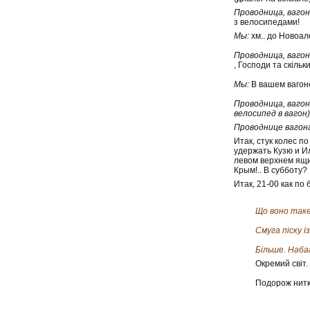
Проводница, вагон
з велосипедами!
Мы:
хм.. до Новоал
Проводница, вагон
, Господи та скільки
Мы:
В вашем вагоне
Проводница, вагон
велосипед в вагон)
Проводнице вагон
Итак, стук колес 
удержать Кузю и Ил
левом верхнем ящик
Крым!.. В субботу? 
Итак, 21-00 как по
Що воно так
Смуга піску і
Більше. Наба
Окремий світ.
Подорож нитко