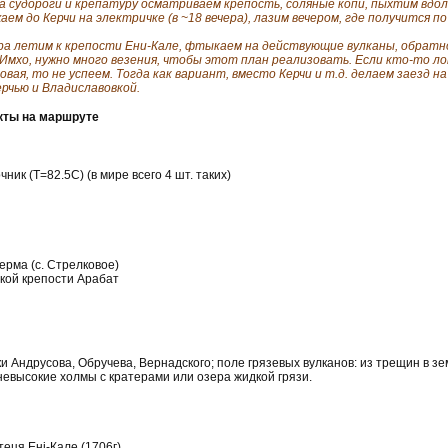
на судороги и крепатуру осматриваем крепость, соляные копи, пыхтим вдол
аем до Керчи на электричке (в ~18 вечера), лазим вечером, где получится п
ра летим к крепости Ени-Кале, фтыкаем на действующие вулканы, обратно в
в Имхо, нужно много везения, чтобы этот план реализовать. Если кто-то ло
овая, то не успеем. Тогда как вариант, вместо Керчи и т.д. делаем заезд н
ерчью и Владиславовкой.
кты на маршруте
ник (Т=82.5С) (в мире всего 4 шт. таких)
ерма (с. Стрелковое)
цкой крепости Арабат
и Андрусова, Обручева, Вернадского; поле грязевых вулканов: из трещин в 
евысокие холмы с кратерами или озера жидкой грязи.
еця Ені-Кале (1706г)