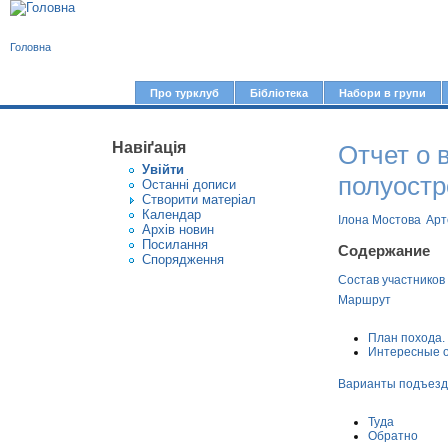
В
Головна
и
є
Про турклуб
Бібліотека
Набори в групи
Г
т
о
у
Навіґація
Отчет о 
л
Увiйти
т
о
полуостр
Останні дописи
Створити матерiал
в
Календар
Ілона Мостова
Арт
Архів новин
н
Посилання
Содержание
е
Спорядження
Состав участников
м
Маршрут
е
н
План похода.
Интересные 
ю
Варианты подъезда
Туда
Обратно