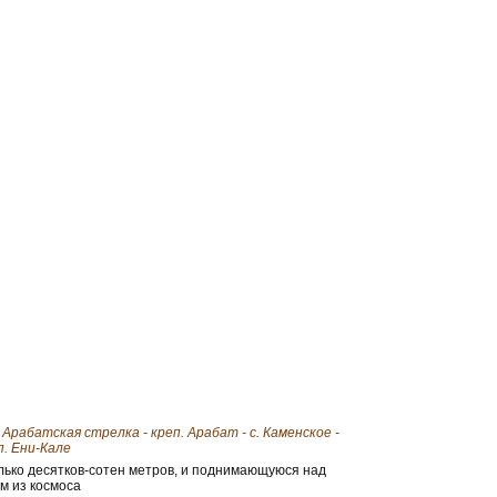
 Арабатская стрелка - креп. Арабат - с. Каменское -
п. Ени-Кале
лько десятков-сотен метров, и поднимающуюся над
м из космоса