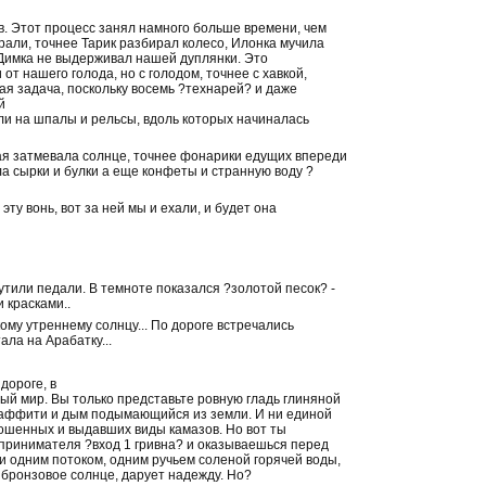
в. Этот процесс занял намного больше времени, чем
рали, точнее Тарик разбирал колесо, Илонка мучила
. Димка не выдерживал нашей дуплянки. Это
т нашего голода, но с голодом, точнее с хавкой,
ная задача, поскольку восемь ?технарей? и даже
й
али на шпалы и рельсы, вдоль которых начиналась
орая затмевала солнце, точнее фонарики едущих впереди
а сырки и булки а еще конфеты и странную воду ?
у вонь, вот за ней мы и ехали, и будет она
рутили педали. В темноте показался ?золотой песок? -
 красками..
ому утреннему солнцу... По дороге встречались
ла на Арабатку...
дороге, в
ый мир. Вы только представьте ровную гладь глиняной
граффити и дым подымающийся из земли. И ни единой
ношенных и выдавших виды камазов. Но вот ты
принимателя ?вход 1 гривна? и оказываешься перед
одним потоком, одним ручьем соленой горячей воды,
о бронзовое солнце, дарует надежду. Но?