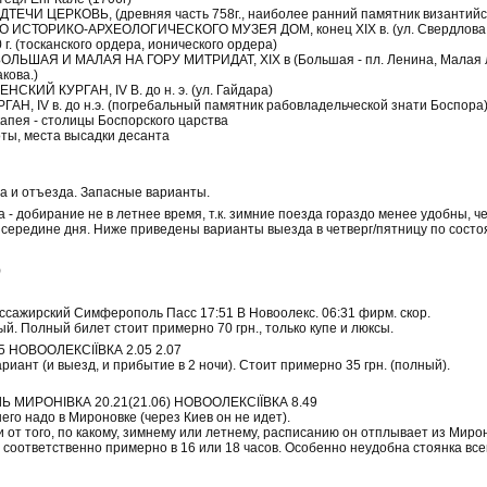
ЕЧИ ЦЕРКОВЬ, (древняя часть 758г., наиболее ранний памятник византийск
 ИСТОРИКО-АРХЕОЛОГИЧЕСКОГО МУЗЕЯ ДОМ, конец XIX в. (ул. Свердлова,
г. (тосканского ордера, ионического ордера)
ЛЬШАЯ И МАЛАЯ НА ГОРУ МИТРИДАТ, XIX в (Большая - пл. Ленина, Малая 
кова.)
СКИЙ КУРГАН, IV В. до н. э. (ул. Гайдара)
АН, IV в. до н.э. (погребальный памятник рабовладельческой знати Боспора
апея - столицы Боспорского царства
оты, места высадки десанта
 и отъезда. Запасные варианты.
- добирание не в летнее время, т.к. зимние поезда гораздо менее удобны, чем
в середине дня. Ниже приведены варианты выезда в четверг/пятницу по состо
)
ссажирский Симферополь Пасс 17:51 В Новоолекс. 06:31 фирм. скор.
. Полный билет стоит примерно 70 грн., только купе и люксы.
05 НОВООЛЕКСІЇВКА 2.05 2.07
иант (и выезд, и прибытие в 2 ночи). Стоит примерно 35 грн. (полный).
 МИРОНІВКА 20.21(21.06) НОВООЛЕКСІЇВКА 8.49
его надо в Мироновке (через Киев он не идет).
 от того, по какому, зимнему или летнему, расписанию он отплывает из Миронов
 соответственно примерно в 16 или 18 часов. Особенно неудобна стоянка всег