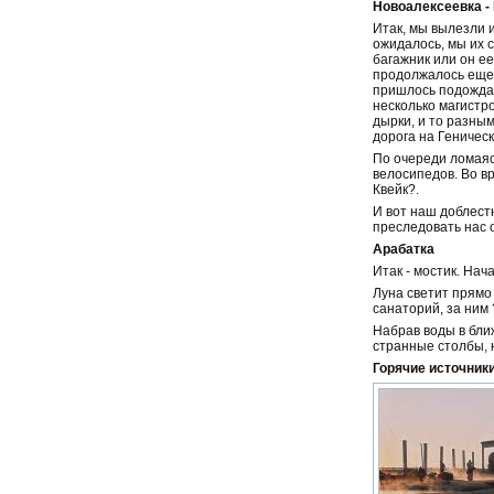
Новоалексеевка -
Итак, мы вылезли 
ожидалось, мы их с
багажник или он ее
продолжалось еще 
пришлось подождать
несколько магистро
дырки, и то разным
дорога на Геническ
По очереди ломаяс
велосипедов. Во в
Квейк?.
И вот наш доблестн
преследовать нас 
Арабатка
Итак - мостик. Нач
Луна светит прямо 
санаторий, за ним 
Набрав воды в бли
странные столбы, 
Горячие источник