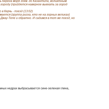
ь берега моря 30км. до Казантипа, волшебным
о городу (прийдется наверное выехать за город
 Керчь - поезд (13:02)
мается (группа риска, кто не на горных великах)
а Джау-Тепе и обратно. И садимся в тот же поезд, но
земных недрах выбрасывается сине-зеленая глина,