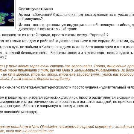
Состав участников
Артем
- сбежавший буквально из-под носа руководителя, уехав в то
разминулись?.
Илона
- оставив рекламную индустрию на собственную погибель, ч
директора в окончательный тупик.
 наконец-то из когтей города, просто сказал всему - ?прощай!?
ал не только городом и работой, а даже запавшими в его сердце болотами, ку
оторого чуть не забыли в Киеве, но видимо план побега давно зрел и в его го
а
- в полной безнадежности - без возможности и велосипеда - пошла сдавать 
ибі
):
ся і у мене вдома зараз таки стоять два велосипеди. Тобто, якщо єдина про
ожу тебе привітати з тим, що ти їдеш ;) Залишається домовитись, як його т
- це куча мороки, втрачені гроші, втрачене задоволення і, упаси вас господи,
 спасає). А нам світить дорога на арбатку
вчонка-легкоатлетка-бухгалтер-психолог и просто чудачка - удивительный чел
ем и решителен, избегая всяческих дуплянок, просто раздупляется в самый п
намеренным и стратегически спланированным остается загадкой, но приехав н
чаянно купил билеты и запрыгнул в поезд и поехал...
ее описание маршрута.
разом попадаем в New Oleskiivka, втыкаем на горячий источник и холодных
ке, пока ночь не поглотит нас