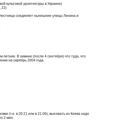
ой культовой архитектуры в Украине)
 22)
лестница соединяет нынешние улицы Ленина и
)
 летние. В зимнее (после 4 сентября) что туда, что
янию на окрябрь 2004 года.
ки (т.е. в 20:21 или в 21:06), выезжать из Киева надо
о 2 мин.