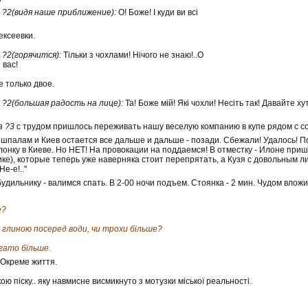
 ?2(видя наше приближение):
О! Боже! І куди ви всі
ексеевки.
 ?2(горячится):
Тільки з чохлами! Нічого не знаю!..О
 вас!
 только двое.
 ?2(большая радость на лице):
Та! Боже мій! Які чохли! Несіть так! Давайте ху
а ?3
с трудом пришлось переживать нашу веселую компанию в купе рядом с соб
по шпалам и Киев остается все дальше и дальше - позади. Сбежали! Удалось!
онку в Киеве. Но НЕТ! На провокации на поддаемся! В отместку - Илоне пришло
е), которые теперь уже наверняка стоит перепрятать, а Кузя с довольным лиц
Не-е!.."
 будильнику - валимся спать. В 2-00 ночи подъем. Стоянка - 2 мин. Чудом вложи
е?
з глиною посеред води, чи трохи більше?
гато більше.
 Окреме життя.
ю піску.. яку навмисне висмикнуто з мотузки міської реальності.