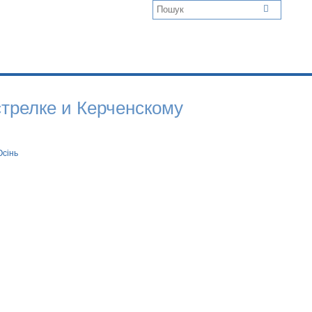
стрелке и Керченскому
Осінь