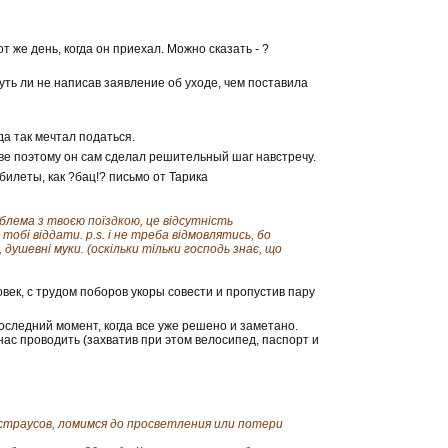
т же день, когда он приехал. Можно сказать - ?
уть ли не написав заявление об уходе, чем поставила
да так мечтал податься.
лове поэтому он сам сделал решительный шаг навстречу.
билеты, как ?бац!? письмо от Тарика
блема з твоєю поїздкою, це відсутність
обі віддати. p.s. і не треба відмовлятись, бо
 душевні муки. (оскільки тільки господь знає, що
овек, с трудом поборов укоры совести и пропустив пару
оследний момент, когда все уже решено и заметано.
ас проводить (захватив при этом велосипед, паспорт и
 страусов, ломимся до просветления или потери