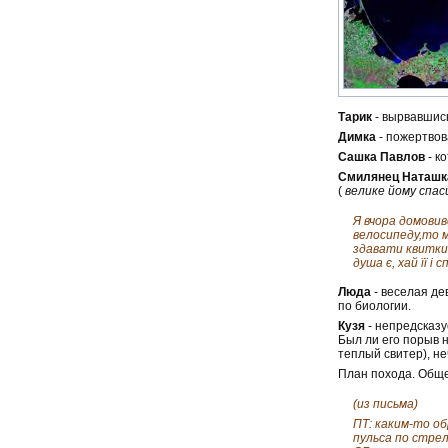
Тарик
- вырвавшись
Димка
- пожертвов
Сашка Павлов
- к
Смилянец Наташк
(
велике йому спас
Я вчора домовив
велосипеду,то м
здавати квитки 
душа є, хай її і
Люда
- веселая де
по биологии.
Кузя
- непредсказу
Был ли его порыв 
теплый свитер), не
План похода. Общ
(из письма)
ПТ: каким-то об
пульса по стрел