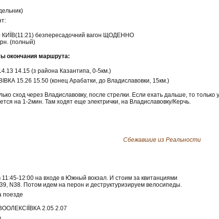
дельник)
т:
) КИЇВ(11:21) безпересадочний вагон ЩОДЕННО
грн. (полный)
ы окончания маршрута:
.13 14.15 (з района Казантипа, 0-5км.)
КА 15.26 15.50 (конец Арабатки, до Владиславовки, 15км.)
ько сход через Владиславовку, после стрелки. Если ехать дальше, то только уж
тся на 1-2мин. Там ходят еще электрички, на Владиславовку/Керчь.
Сбежавшие из Реальности
 11:45-12:00 на входе в Южный вокзал. И стоим за квитанциями
N39, N38. Потом идем на перон и деструктуризируем велосипеды.
а поезде
ВООЛЕКСІЇВКА 2.05 2.07
)