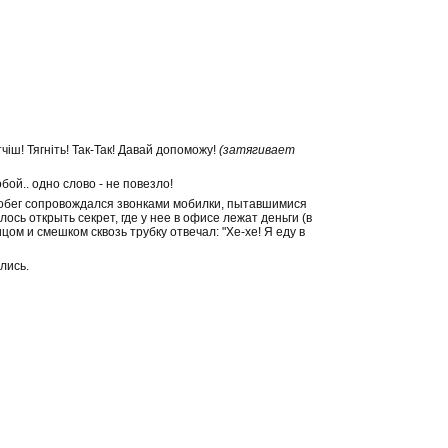
тчіш! Тягніть! Так-Так! Давай допоможу!
(затягивает
ой.. одно слово - не повезло!
 Побег сопровождался звонками мобилки, пытавшимися
сь открыть секрет, где у нее в офисе лежат деньги (в
ом и смешком сквозь трубку отвечал: "Хе-хе! Я еду в
лись.