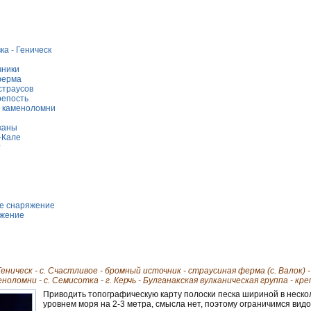
а - Геническ
чники
ферма
страусов
репость
 каменоломни
каны
-Кале
?
е cнаряжение
яжение
еническ - с. Счастливое - бромный источник - страусиная ферма (с. Валок) -
оломни - с. Семисотка - г. Керчь - Булганакская вулканическая группа - кре
Приводить топографическую карту полоски песка шириной в неско
уровнем моря на 2-3 метра, смысла нет, поэтому ограничимся видо