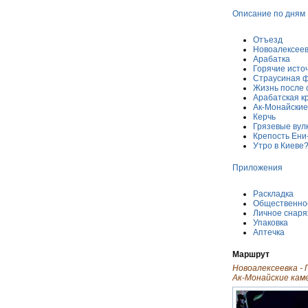
Описание по дням
Отъезд
Новоалексеевк
Арабатка
Горячие исто
Страусиная 
Жизнь после 
Арабатская к
Ак-Монайские
Керчь
Грязевые вул
Крепость Ени
Утро в Киеве
Приложения
Раскладка
Общественно
Личное cнар
Упаковка
Аптечка
Маршрут
Новоалексеевка - Г
Ак-Монайские камен