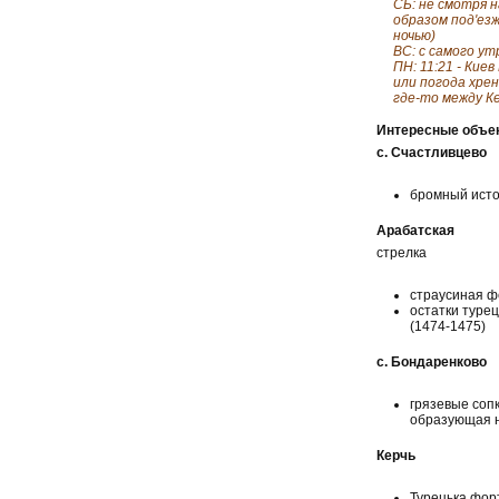
СБ: не смотря 
образом под'езж
ночью)
ВС: с самого ут
ПН: 11:21 - Кие
или погода хрен
где-то между К
Интересные объе
с. Счастливцево
бромный источ
Арабатская
стрелка
страусиная ф
остатки туре
(1474-1475)
с. Бондаренково
грязевые сопк
образующая н
Керчь
Турецька форт