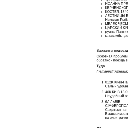
ИОАННА ПРЕДТ
КЕРЧЕНСКОГО
КОСТЕЛ, 1840 
ЛЕСТНИЦЫ БО
Николая Рыба
МЕЛЕК-ЧЕСМЕН
ЦАРСКИЙ КУРГ
руины Пантик
катакомбы, д
Варианты подъезда
Основная проблема 
обратно - поезда 
Туда
(четверг/пятница
012K Киев-Па
Самый удобный
40К КИЇВ 13.
Неудобный вар
6Л ЛЬВІВ
СІМФЕРОПОЛЬ
Садиться на н
В зависимости
на электричке