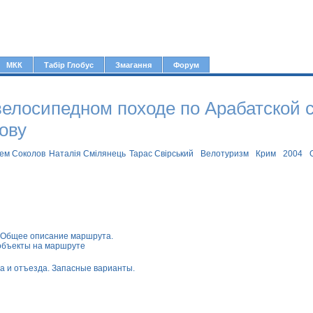
Jump to navigation
МКК
Табір Глобус
Змагання
Форум
велосипедном походе по Арабатской 
ову
ем Соколов
Наталія Смілянець
Тарас Свірський
Велотуризм
Крим
2004
 Общее описание маршрута.
объекты на маршруте
 и отъезда. Запасные варианты.