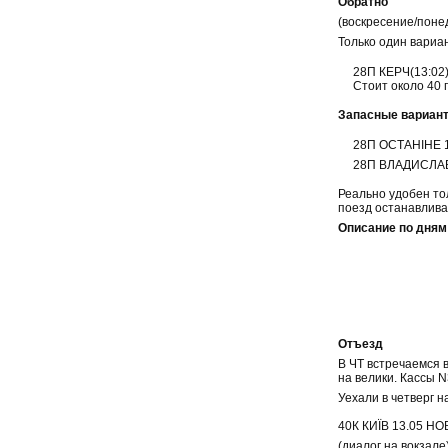
Обратно
(воскресение/поне
Только один вариан
28П КЕРЧ(13:02
Стоит около 40 
Запасные вариант
28П ОСТАНІНЕ 14
28П ВЛАДИСЛАВІВ
Реально удобен тол
поезд останавливае
Описание по дням
Отъезд
В ЧТ встречаемся в
на велики. Кассы 
Уехали в четверг н
40К КИЇВ 13.05 НО
(диалог на вокзале