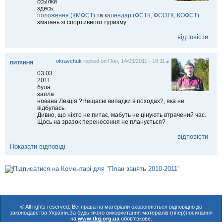
ссылки
здесь:
положення (КМФСТ)
та
календар (ФСТК, ФСОТК, КОФСТ)
змагань зі спортивного туризму
відповісти
okravchuk
replied on
Пон, 14/03/2011 - 18:11
#
ПИТАННЯ
03.03.
2011
була
запла
нована Лекція ?Нещасні випадки в походах?, яка не
відбулась.
Дивно, що ніхто не питає, мабуть не цінують втрачений час.
Щось на зразок перенесення не планується?
відповісти
Показати відповіді
© All rights reserved. Всі права на матеріали охороняються відповідно до
законодавства України.За будь-якого використання матеріалів (гіпер)посилання
на
www.tkg.org.ua
обов'язкове.