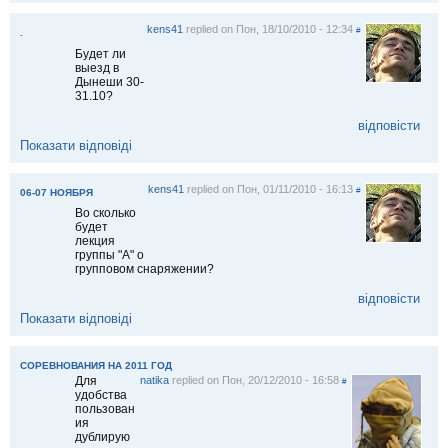
kens41
replied on
Пон, 18/10/2010 - 12:34
#
.
Будет ли
выезд в
Дынеши 30-
31.10?
відповісти
Показати відповіді
kens41
replied on
Пон, 01/11/2010 - 16:13
#
06-07 НОЯБРЯ
Во сколько
будет
лекция
группы "А" о
групповом снаряжении?
відповісти
Показати відповіді
СОРЕВНОВАНИЯ НА 2011 ГОД
Для
natika
replied on
Пон, 20/12/2010 - 16:58
#
удобства
пользован
ия
дублирую