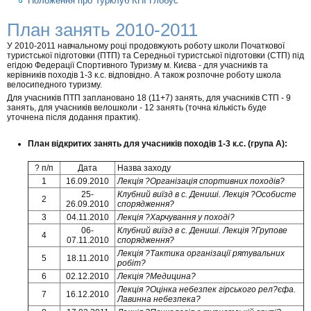
Положення про Турклуб КПІ Глобус
План занять 2010-2011
У 2010-2011 навчальному році продовжують роботу школи Початкової
туристської підготовки (ПТП) та Середньої туристської підготовки (СТП) під
егідою Федерації Спортивного Туризму м. Києва - для учасників та
керівників походів 1-3 к.с. відповідно. А також розпочне роботу школа
велосипедного туризму.
Для учасників ПТП заплановано 18 (11+7) занять, для учасників СТП - 9
занять, для учасників велошколи - 12 занять (точна кількість буде
уточнена після додання практик).
План відкритих занять для учасників походів 1-3 к.с. (група А):
? п/п
Дата
Назва заходу
1
16.09.2010
Лекція ?Організація спортивних походів?
25-
Клубний виїзд в с. Дениші. Лекція ?Особисте
2
26.09.2010
спорядження?
3
04.11.2010
Лекція ?Харчування у поході?
06-
Клубний виїзд в с. Дениші. Лекція ?Групове
4
07.11.2010
спорядження?
Лекція ?Тактика організації рятувальних
5
18.11.2010
робіт?
6
02.12.2010
Лекція ?Медицина?
Лекція ?Оцінка небезпек гірського рел?єфа.
7
16.12.2010
Лавинна небезпека?