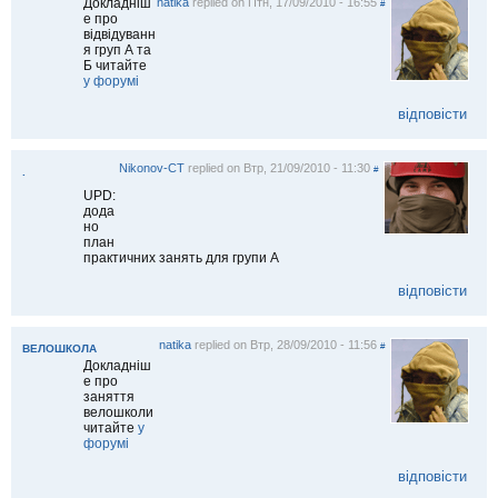
Докладніш
natika
replied on
Птн, 17/09/2010 - 16:55
#
е про
відвідуванн
я груп А та
Б читайте
у форумі
відповісти
Nikonov-CT
replied on
Втр, 21/09/2010 - 11:30
#
.
UPD:
дода
но
план
практичних занять для групи А
відповісти
natika
replied on
Втр, 28/09/2010 - 11:56
#
ВЕЛОШКОЛА
Докладніш
е про
заняття
велошколи
читайте
у
форумі
відповісти