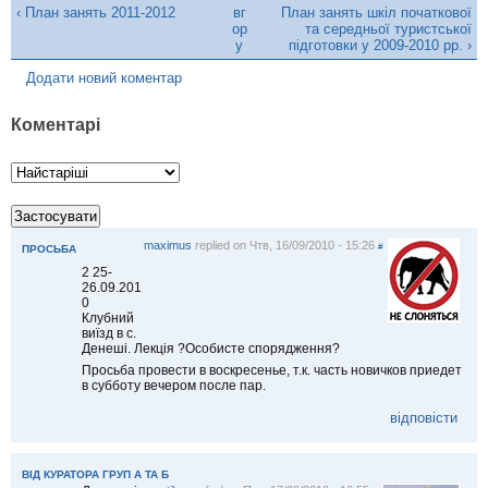
‹ План занять 2011-2012
вг
План занять шкіл початкової
ор
та середньої туристської
у
підготовки у 2009-2010 рр. ›
Додати новий коментар
Коментарі
maximus
replied on
Чтв, 16/09/2010 - 15:26
#
ПРОСЬБА
2 25-
26.09.201
0
Клубний
виїзд в с.
Денеші. Лекція ?Особисте спорядження?
Просьба провести в воскресенье, т.к. часть новичков приедет
в субботу вечером после пар.
відповісти
ВІД КУРАТОРА ГРУП А ТА Б