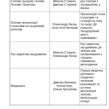
Снігово-льодова техніка.
Микола Стукало,
рух схилом з
Основи. Практика.
Дмитро Старіков
льодорубом, у
кішках.
Організація точок
страховки та
станцій на снігу
Основи организації
Олександр Лисак,
та льоді. Дії
страховки на льодовому
Анастасія Волкова
першого.
рель'єфі
Льодорубний
хрест,
самовиверт.
Рух закритим
льодовиком, дії
зв'язки при
Микола Стукало,
Рух закритим льодовиком
провалюванні у
Олександр Лисак
тріщину,
самовилаз,
витягування.
Перша медична
допомога,
сердечно-
легенева
Дмитро Вінніков,
реанімація та
Медицина
Ксенія Кіро,
штучна
Олена Трегубова
вентиляція
легенів,
імобілізація,
ін'єкції.