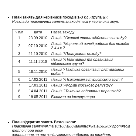
План занять для керівників походів 1-3 к.с. (група Б):
Розклади практичних занять знаходяться у керівників груп.
? п/п
Дата
Назва заходу
1
23.09.2010
Лекція ?Основні етапи здійснення походу?
Лекція ?Короткий огляд районів для походів
2
07.10.2010
2-4 к.с.?
3
21.10.2010
Лекція ?Планування походу?
Лекція ?Планування та організація
4
11.11.2010
підготовки групи?
Лекція ?Тактика організації рятувальних
5
18.11.2010
робіт?
6
17.02.2011
Лекція ?Психологія в туристській групі?
7
17.03.2011
Лекція ?Форми гірського рел?єфу?
8
14.04.2011
Лекція ?Тактика подолання перешкод?
9
19.05.2011
Екзамен на інструктора.
План відкритих занять Велошколи:
Практичні заняття та виїзди відбуваються на вихідних протягом
теплої пори року,
запрошення на них вивішуються приблизно за тиждень.