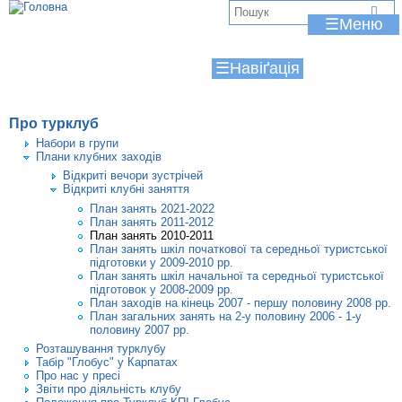
Jump to navigation
В
☰
и
☰
є
т
Про турклуб
у
Набори в групи
Плани клубних заходів
т
Відкриті вечори зустрічей
Відкриті клубні заняття
План занять 2021-2022
План занять 2011-2012
План занять 2010-2011
План занять шкіл початкової та середньої туристської
підготовки у 2009-2010 рр.
План занять шкіл начальної та середньої туристської
підготовок у 2008-2009 рр.
План заходів на кінець 2007 - першу половину 2008 рр.
План загальних занять на 2-у половину 2006 - 1-у
половину 2007 рр.
Розташування турклубу
Табір "Глобус" у Карпатах
Про нас у пресі
Звіти про діяльність клубу