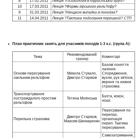
8
17.02.2011
Лекція ?Психологія в туристській групі?
10
17.03.2011
Лекція ?Форми гірського рель?єфу?
9
31.03.2011
Лекція ?Нещасні випадки в походах?
11
14.04.2011
Лекція ?Тактика подолання перешкод? СТП
План практичних занять для учасників походів 1-3 к.с. (група А):
Рекомендований
Тема
Коментарі
тренер
Базові поняття
лазіння.
Основи пересування
Микола Стукало,
Спорядження,
скельним рель'єфом
Дмитро Старіков
вузли, рух зв'язок,
верхня та нижня
страховка.
Транспортування
Бухта, кокон,
постраждалого простим
Тетяна Моянська
ноші.
рель'єфом
Пересування по
перилах,
Дмитро Старіков,
Перильна страховка
організація
Максим Шинкаренко
перил. Тактика
пересування.
Самозатримання,