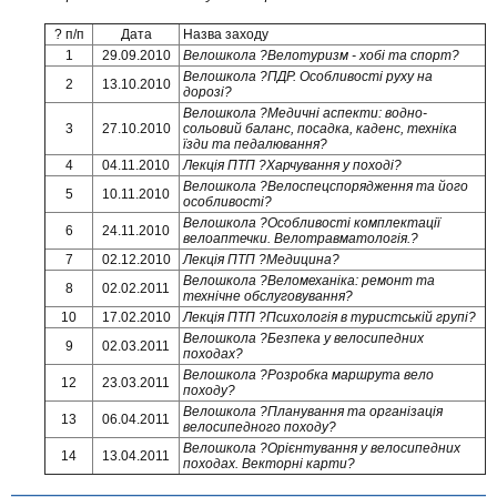
? п/п
Дата
Назва заходу
1
29.09.2010
Велошкола ?Велотуризм - хобі та спорт?
Велошкола ?ПДР. Особливості руху на
2
13.10.2010
дорозі?
Велошкола ?Медичні аспекти: водно-
3
27.10.2010
сольовий баланс, посадка, каденс, техніка
їзди та педалювання?
4
04.11.2010
Лекція ПТП ?Харчування у поході?
Велошкола ?Велоспецспорядження та його
5
10.11.2010
особливості?
Велошкола ?Особливості комплектації
6
24.11.2010
велоаптечки. Велотравматологія.?
7
02.12.2010
Лекція ПТП ?Медицина?
Велошкола ?Веломеханіка: ремонт та
8
02.02.2011
технічне обслуговування?
10
17.02.2010
Лекція ПТП ?Психологія в туристській групі?
Велошкола ?Безпека у велосипедних
9
02.03.2011
походах?
Велошкола ?Розробка маршрута вело
12
23.03.2011
походу?
Велошкола ?Планування та організація
13
06.04.2011
велосипедного походу?
Велошкола ?Орієнтування у велосипедних
14
13.04.2011
походах. Векторні карти?