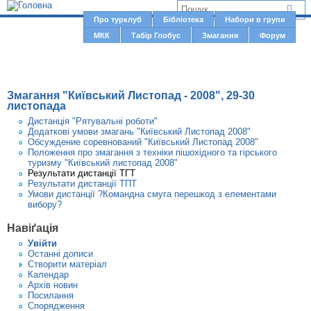
Jump to navigation
В
Про турклуб
Бібліотека
Набори в групи
Г
МКК
Табір Глобус
Змагання
Форум
и
о
є
л
о
т
Змагання "Київський Листопад - 2008", 29-30
в
у
листопада
н
Дистанція "Рятувальні роботи"
т
Додаткові умови змагань "Київський Листопад 2008"
е
Обсуждение соревнований "Київський Листопад 2008"
м
Положення про змагання з техніки пішохідного та гірського
туризму "Київський листопад 2008"
е
Результати дистанції ТГТ
Результати дистанції ТПТ
н
Умови дистанції ?Командна смуга перешкод з елементами
вибору?
ю
Навіґація
Увiйти
Останні дописи
Створити матерiал
Календар
Архів новин
Посилання
Спорядження