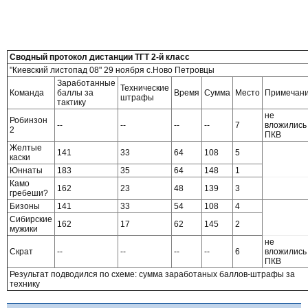
Сводный протокол дистанции ТГТ 2-й класс
"Киевский листопад 08" 29 ноября с.Ново Петровцы
Заработанные
Технические
Команда
баллы за
Время
Сумма
Место
Примечан
штрафы
тактику
не
Робинзон
--
--
--
--
7
вложились
2
ПКВ
Желтые
141
33
64
108
5
каски
Юннаты
183
35
64
148
1
Камо
162
23
48
139
3
гребеши?
Бизоны
141
33
54
108
4
Сибирские
162
17
62
145
2
мужики
не
Скрат
--
--
--
--
6
вложились
ПКВ
Результат подводился по схеме: сумма заработаных баллов-штрафы за
технику