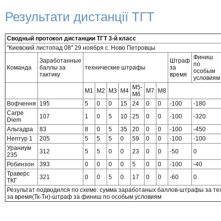
Результати дистанції ТГТ
Сводный протокол дистанции ТГТ 3-й класс
"Киевский листопад 08" 29 ноября с. Ново Петровцы
Финиш
Заработанные
Штраф
по
Команда
баллы за
технические штрафы
за
особым
тактику
время
условиям
М5-
М1
М2
М3
М4
М7
М8
М6
Вофчення
195
5
0
0
15
24
0
0
-100
-180
Carpe
107
1
0
5
10
25
0
0
-100
-320
Diem
Альгадра
83
8
0
5
35
20
0
0
-100
-450
Нептур 1
205
5
5
5
0
59
0
0
-100
-100
Ураниум
312
5
5
0
0
23
0
0
-50
0
235
Робинзон
393
0
0
0
0
5
0
0
-100
-40
Траверс
321
0
0
5
0
17
0
0
-60
0
ТКГ
Результат подводился по схеме: сумма заработаных баллов-штрафы за т
за время(Тк-Тн)-штраф за финиш по особым условиям