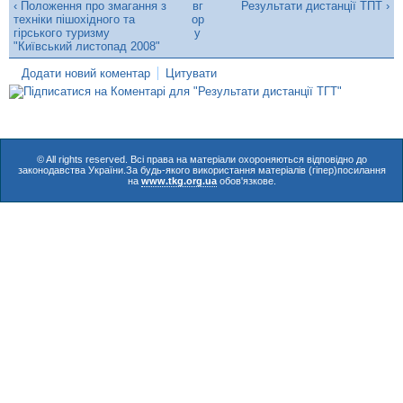
‹ Положення про змагання з
вг
Результати дистанції ТПТ ›
техніки пішохідного та
ор
гірського туризму
у
"Київський листопад 2008"
Додати новий коментар
Цитувати
© All rights reserved. Всі права на матеріали охороняються відповідно до
законодавства України.За будь-якого використання матеріалів (гіпер)посилання
на
www.tkg.org.ua
обов'язкове.