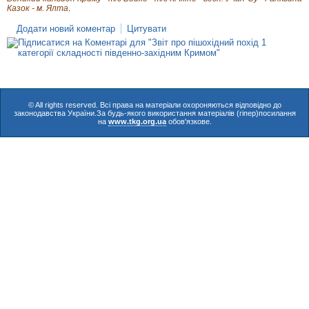
Казок - м. Ялта
.
Додати новий коментар
Цитувати
© All rights reserved. Всі права на матеріали охороняються відповідно до
законодавства України.За будь-якого використання матеріалів (гіпер)посилання
на
www.tkg.org.ua
обов'язкове.