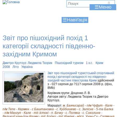
Jump to navigation
В
☰
и
☰
є
т
Звіт про пішохідний похід 1
у
категорії складності південно-
т
західним Кримом
Дмитро Крутоуз
Людмила Тхорик
Пішохідний туризм
1 к.с.
Крим
2008
Літо
Україна
Звіт про пішохідний туристський спортивний
похід І категорії складності по південно-
західній частині півострова Крим
здійснений
з - 02? серпня до ?11? серпня 2008 р. (djvu,
8Mb)
Керівник групи: Доценко Л. В.
Автори звіту: Людмила Тхорик та Дмитро
Крутоуз.
Маршрут:
м. Бахчисарай - п/м Чуфут - Кале -
п/м Тепе - Кермен - с Баштановка - с. Куйбишево - с. Залісне - 5-та Балка
- п/м Мангуп - Кале - т/с Істокі - п. Бєчку - с. Поляна - с. Соколине -
Великий каньйон Криму - т/с Бойко - т/с Кічкіне - вдсп. Учан-Су - Галявина