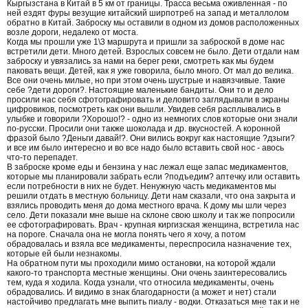
д
Кыргызстана в Китай в 5 км от границы. Трасса весьма оживленная - по
м
ней ездят фуры везущие китайский ширпотреб на запад и металлолом
і
обратно в Китай. Заброску мы оставили в одном из домов расположенных
т
возле дороги, недалеко от моста.
и
Когда мы прошли уже 1\3 маршрута и пришли за заброской в доме нас
т
встретили дети. Много детей. Взрослых совсем не было. Дети отдали нам
и
заброску и увязались за нами на берег реки, смотреть как мы будем
паковать вещи. Детей, как я уже говорила, было много. От мал до велика.
Все они очень милые, но при этом очень шустрые и навязчивые. Такие
себе ?дети дороги?. Настоящие маленькие бандиты. Они то и дело
просили нас себя сфотографировать и деловито заглядывали в экраны
цифровиков, посмотреть как они вышли. Увидев себя расплывались в
улыбке и говорили ?Хорошо!? - одно из немногих слов которые они знали
по-русски. Просили они также шоколада и др. вкусностей. А коронной
фразой было ?Деньги давай!?. Они вились вокруг как настоящие ?дзыги?
и все им было интересно и во все надо было вставить свой нос - авось
что-то перепадет.
В заброске кроме еды и бензина у нас лежал еще запас медикаментов,
которые мы планировали забрать если ?подъедим? аптечку или оставить
если потребности в них не будет. Ненужную часть медикаментов мы
решили отдать в местную больницу. Дети нам сказали, что она закрыта и
взялись проводить меня до дома местного врача. К дому мы шли через
село. Дети показали мне выше на склоне свою школу и так же попросили
ее сфотографировать. Врач - крупная киргизская женщина, встретила нас
на пороге. Сначала она не могла понять чего я хочу, а потом
обрадовалась и взяла все медикаменты, переспросила назначение тех,
которые ей были незнакомы.
На обратном пути мы проходили мимо остановки, на которой ждали
какого-то транспорта местные женщины. Они очень заинтересовались
тем, куда я ходила. Когда узнали, что относила медикаменты, очень
обрадовались. И видимо в знак благодарности (а может и нет) стали
настойчиво предлагать мне выпить пиалу - водки. Отказаться мне так и не