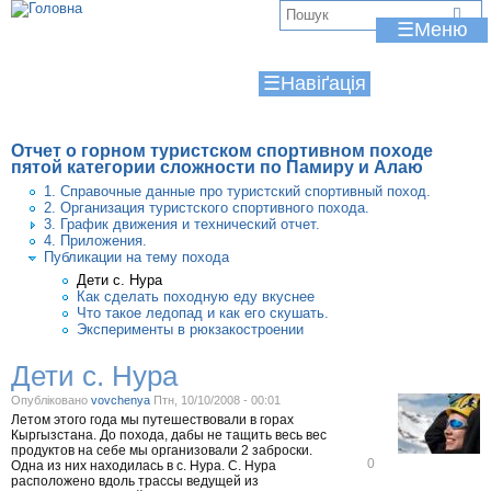
Jump to navigation
В
☰
и
☰
є
т
Отчет о горном туристском спортивном походе
у
пятой категории сложности по Памиру и Алаю
1. Справочные данные про туристский спортивный поход.
т
2. Организация туристского спортивного похода.
3. График движения и технический отчет.
4. Приложения.
Публикации на тему похода
Дети с. Нура
Как сделать походную еду вкуснее
Что такое ледопад и как его скушать.
Эксперименты в рюкзакостроении
Дети с. Нура
Опубліковано
vovchenya
Птн, 10/10/2008 - 00:01
Летом этого года мы путешествовали в горах
Кыргызстана. До похода, дабы не тащить весь вес
продуктов на себе мы организовали 2 заброски.
В
0
Одна из них находилась в с. Нура. С. Нура
і
расположено вдоль трассы ведущей из