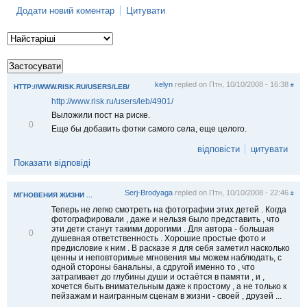
Додати новий коментар
Цитувати
kelyn
replied on
Птн, 10/10/2008 - 16:38
#
HTTP://WWW.RISK.RU/USERS/LEB/
http://www.risk.ru/users/leb/4901/
Выложили пост на риске.
В
0
Еще бы добавить фотки самого села, еще целого.
і
д
відповісти
цитувати
м
і
Показати відповіді
т
и
т
Serj-Brodyaga
replied on
Птн, 10/10/2008 - 22:46
#
МГНОВЕНИЯ ЖИЗНИ ...
и
Теперь не легко смотреть на фотографии этих детей . Когда
фотографировали , даже и нельзя было представить , что
эти дети станут такими дорогими . Для автора - большая
В
0
душевная ответственность . Хорошие простые фото и
і
предисловие к ним . В расказе я для себя заметил насколько
д
ценны и неповторимые мгновения мы можем наблюдать, с
м
одной стороны банальны, а сдругой именно то , что
і
затрагивает до глубины души и остаётся в памяти , и ,
т
хочется быть внимательным даже к простому , а не только к
и
пейзажам и наигранным сценам в жизни - своей , друзей ...
т