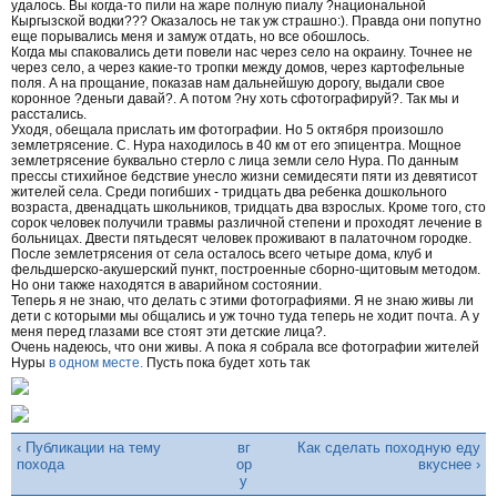
удалось. Вы когда-то пили на жаре полную пиалу ?национальной
Кыргызской водки??? Оказалось не так уж страшно:). Правда они попутно
еще порывались меня и замуж отдать, но все обошлось.
Когда мы спаковались дети повели нас через село на окраину. Точнее не
через село, а через какие-то тропки между домов, через картофельные
поля. А на прощание, показав нам дальнейшую дорогу, выдали свое
коронное ?деньги давай?. А потом ?ну хоть сфотографируй?. Так мы и
расстались.
Уходя, обещала прислать им фотографии. Но 5 октября произошло
землетрясение. С. Нура находилось в 40 км от его эпицентра. Мощное
землетрясение буквально стерло с лица земли село Нура. По данным
прессы стихийное бедствие унесло жизни семидесяти пяти из девятисот
жителей села. Среди погибших - тридцать два ребенка дошкольного
возраста, двенадцать школьников, тридцать два взрослых. Кроме того, сто
сорок человек получили травмы различной степени и проходят лечение в
больницах. Двести пятьдесят человек проживают в палаточном городке.
После землетрясения от села осталось всего четыре дома, клуб и
фельдшерско-акушерский пункт, построенные сборно-щитовым методом.
Но они также находятся в аварийном состоянии.
Теперь я не знаю, что делать с этими фотографиями. Я не знаю живы ли
дети с которыми мы общались и уж точно туда теперь не ходит почта. А у
меня перед глазами все стоят эти детские лица?.
Очень надеюсь, что они живы. А пока я собрала все фотографии жителей
Нуры
в одном месте.
Пусть пока будет хоть так
‹ Публикации на тему
вг
Как сделать походную еду
похода
ор
вкуснее ›
у