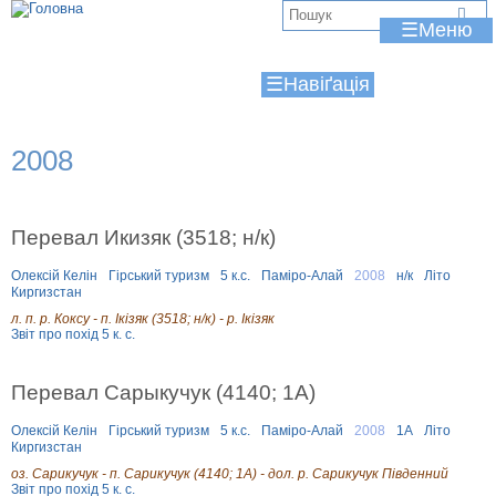
Jump to navigation
В
☰
и
☰
є
т
2008
у
т
Перевал Икизяк (3518; н/к)
Олексій Келін
Гірський туризм
5 к.с.
Паміро-Алай
2008
н/к
Літо
Киргизстан
л. п. р. Коксу - п. Ікізяк (3518; н/к) - р. Ікізяк
Звіт про похід 5 к. с.
Перевал Сарыкучук (4140; 1А)
Олексій Келін
Гірський туризм
5 к.с.
Паміро-Алай
2008
1А
Літо
Киргизстан
оз. Сарикучук - п. Сарикучук (4140; 1А) - дол. р. Сарикучук Південний
Звіт про похід 5 к. с.