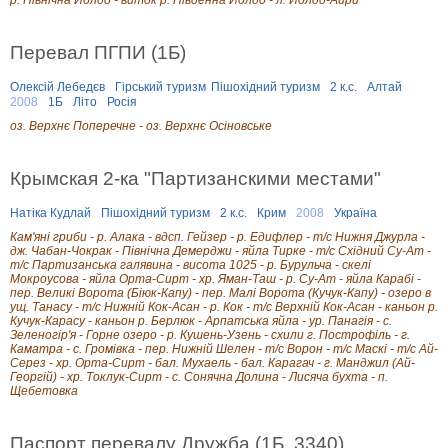
Перевал ПГПИ (1Б)
Олексій Лебедєв
Гірський туризм
Пішохідний туризм
2 к.с.
Алтай
2008
1Б
Літо
Росія
оз. Верхнє Поперечне - оз. Верхнє Осіновське
Крымская 2-ка "Партизанскими местами"
Натіка Кудлай
Пішохідний туризм
2 к.с.
Крим
2008
Україна
Кам'яні гриби - р. Алака - вдсп. Гейзер - р. Едифлер - т/с Нижня Джурла -
дж. Чабан-Чокрак - Північна Демерджи - яйла Тирке - т/с Східний Су-Ат -
т/с Партизанська галявина - висота 1025 - р. Бурульча - скелі
Мокроусова - яйла Орта-Сирт - хр. Яман-Таш - р. Су-Ат - яйла Карабі -
пер. Великі Ворота (Біюк-Капу) - пер. Малі Ворота (Кучук-Капу) - озеро в
ущ. Танасу - т/с Нижній Кок-Асан - р. Кок - т/с Верхній Кок-Асан - каньон р.
Кучук-Карасу - каньон р. Берлюк - Арпатська яйла - ур. Панагія - с.
Зеленогір'я - Горне озеро - р. Кушень-Узень - схили г. Построфіль - г.
Каматра - с. Громівка - пер. Нижній Шелен - т/с Ворон - т/с Маскі - т/с Ай-
Серез - хр. Орта-Сирт - бал. Мухаель - бал. Карагач - г. Манджил (Ай-
Георгій) - хр. Токлук-Сирт - с. Сонячна Долина - Лисяча бухта - п.
Щебетовка
Паспорт перевалу Дружба (1Б, 3340)