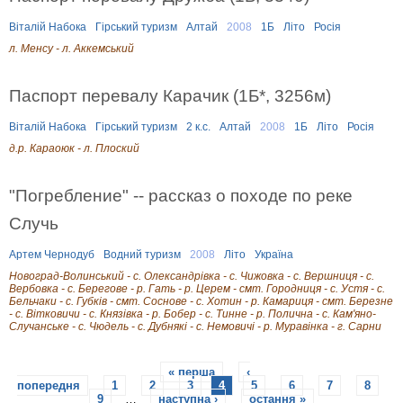
Віталій Набока
Гірський туризм
Алтай
2008
1Б
Літо
Росія
л. Менсу - л. Аккемський
Паспорт перевалу Карачик (1Б*, 3256м)
Віталій Набока
Гірський туризм
2 к.с.
Алтай
2008
1Б
Літо
Росія
д.р. Караоюк - л. Плоский
"Погребление" -- рассказ о походе по реке
Случь
Артем Чернодуб
Водний туризм
2008
Літо
Україна
Новоград-Волинський - с. Олександрівка - с. Чижовка - с. Вершниця - с.
Вербовка - с. Берегове - р. Гать - р. Церем - смт. Городниця - с. Устя - с.
Бельчаки - с. Губків - смт. Соснове - с. Хотин - р. Камариця - смт. Березне
- с. Вітковичи - с. Князівка - р. Бобер - с. Тинне - р. Полична - с. Кам'яно-
Случанське - с. Чюдель - с. Дубнякі - с. Немовичі - р. Муравінка - г. Сарни
« перша
‹
С
попередня
1
2
3
4
5
6
7
8
9
…
наступна ›
остання »