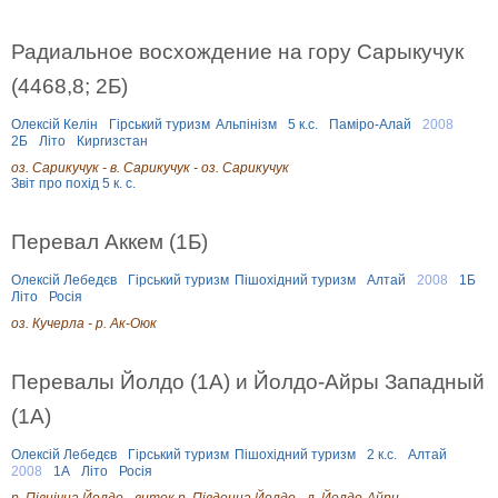
Радиальное восхождение на гору Сарыкучук
(4468,8; 2Б)
Олексій Келін
Гірський туризм
Альпінізм
5 к.с.
Паміро-Алай
2008
2Б
Літо
Киргизстан
оз. Сарикучук - в. Сарикучук - оз. Сарикучук
Звіт про похід 5 к. с.
Перевал Аккем (1Б)
Олексій Лебедєв
Гірський туризм
Пішохідний туризм
Алтай
2008
1Б
Літо
Росія
оз. Кучерла - р. Ак-Оюк
Перевалы Йолдо (1А) и Йолдо-Айры Западный
(1А)
Олексій Лебедєв
Гірський туризм
Пішохідний туризм
2 к.с.
Алтай
2008
1А
Літо
Росія
р. Північна Йолдо - виток р. Південна Йолдо - л. Йолдо-Айри