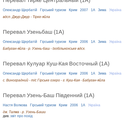
Олександр Щербатій
Гірський туризм
Крим
2007
1А
Зима
Україна
вдсп. Джур-Джур - Тірке-яйла
Перевал Узеньбаш (1А)
Олександр Щербатій
Гірський туризм
Крим
2006
1А
Зима
Україна
Бабуган-яйла - р. Узень-баш - Ізобільнєнське вдсх.
Перевал Кулуар Куш-Кая Восточный (1А)
Олександр Щербатій
Гірський туризм
Крим
2006
1А
Зима
Україна
с. Виноградний - т/с Гірське озеро - г. Куш-Кая - Бабуган-яйла
Перевал Узень-Баш Південний (1А)
Настя Волкова
Гірський туризм
Крим
2006
1А
Україна
дж. Талма - р. Узень-Баши
див.
звіт про похід