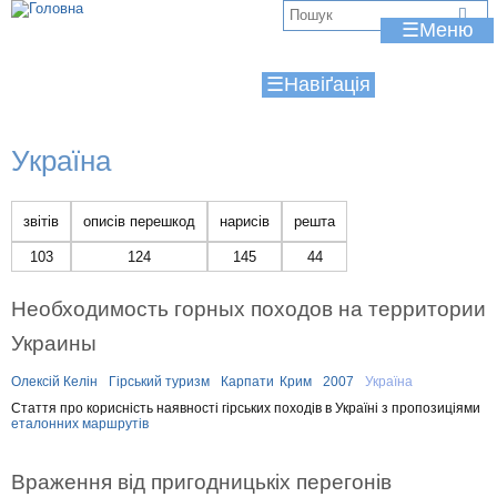
Jump to navigation
В
☰
и
☰
є
т
Україна
у
т
звітів
описів перешкод
нарисів
решта
103
124
145
44
Необходимость горных походов на территории
Украины
Олексій Келін
Гірський туризм
Карпати
Крим
2007
Україна
Стаття про корисність наявності гірських походів в Україні з пропозиціями
еталонних маршрутів
Враження від пригодницькіх перегонів