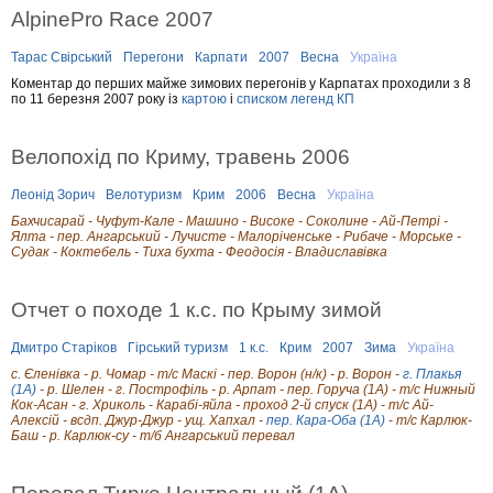
AlpinePro Race 2007
Тарас Свірський
Перегони
Карпати
2007
Весна
Україна
Коментар до перших майже зимових перегонів у Карпатах проходили з 8
по 11 березня 2007 року із
картою
і
списком легенд КП
Велопохід по Криму, травень 2006
Леонід Зорич
Велотуризм
Крим
2006
Весна
Україна
Бахчисарай - Чуфут-Кале - Машино - Високе - Соколине - Ай-Петрі -
Ялта - пер. Ангарський - Лучисте - Малоріченське - Рибаче - Морське -
Судак - Коктебель - Тиха бухта - Феодосія - Владиславівка
Отчет о походе 1 к.с. по Крыму зимой
Дмитро Старіков
Гірський туризм
1 к.с.
Крим
2007
Зима
Україна
c. Єленівка - р. Чомар - т/с Маскі - пер. Ворон (н/к) - р. Ворон -
г. Плакья
(1А)
- р. Шелен - г. Построфіль - р. Арпат - пер. Горуча (1А) - т/с Нижный
Кок-Асан - г. Хриколь - Карабі-яйла - проход 2-й спуск (1А) - т/с Ай-
Алексій - всдп. Джур-Джур - ущ. Хапхал -
пер. Кара-Оба (1А)
- т/с Карлюк-
Баш - р. Карлюк-су - т/б Ангарський перевал
Перевал Тирке Центральный (1А)