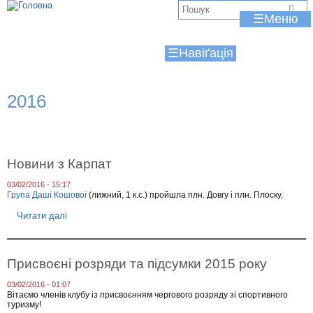
Jump to navigation
В
☰
и
☰
є
т
2016
у
т
Новини з Карпат
03/02/2016 - 15:17
Група Даші Кошової
(лижний, 1 к.с.) пройшла плн. Довгу і плн. Плоску.
Читати далі
п
р
о
Н
о
Присвоєні розряди та підсумки 2015 року
в
и
03/02/2016 - 01:07
н
Вітаємо членів клубу із присвоєнням чергового розряду зі спортивного
и
туризму!
з