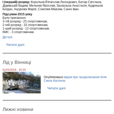
І (перший) розряд:
Корольов В'ячеслав Леонідович, Батир Світлана,
К
Дідківській Вадим, Мельник Ярослав, Заскальна Анастасія, Кудряшов
а
Богдан, Ашурова Марія, Соколюк Максим, Санін Іван.
р
п
Підсумки 2015 року
Було присвоєно:
а
3-тій розряд - 25 спортсменам,
т
2-гий розряд - 32 спортсменам,
1-ший розряд - 12 спортсменам,
КМС - 3 спортсменам.
Деталі
.
Читати далі
п
р
о
П
р
Лід у Вінниці
и
с
01/02/2016 - 20:33
в
о
Опубліковано
відгук про льодолазання біля
є
Скель Каспича
.
н
і
Читати далі
п
р
р
о
о
з
Л
р
і
я
д
Лижні новини
д
у
и