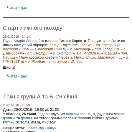
і
в
Читати далі
п
р
о
С
т
Старт лижного походу
а
р
23/01/2016 - 14:14
т
Група Андрія Данилейка
вчора поїхала в Карпати. Планують проїхати на
щ
лижах наступний маршрут:
дол. р. Прут (т/б Глобус) – хр. Кострич (г.
е
Кострич 1585м — г. Кострич 1544 м) – с. Бистрець – пол. Косарище – с.
о
Дземброня – дол. Смотрич – г. Смотрич – г. ПІЧ (2028 м) – г. Вихід – пол.
д
Радуль – Мармароський хребет (через г. Межипотоки, Маслокрут ...) – г.
н
ПІМ (1938 м) – г. Жербан – стр. Білий с. Ділове.
о
Щасти!
г
о
Читати далі
п
п
р
о
о
х
С
о
т
Лекція групи А та Б, 26 січня
д
а
у
р
23/01/2016 - 13:50
т
Дата:
26/01/2016 -
19:00
до
21:00
л
У вівторок,
26 січня
, згідно з клубним
планом занять
, відбудеться лекція
и
групи А
та
групи Б
на тему: "
Травматологія: травми голови, грудної
ж
клітки, живота, таза, кінцівок
".
н
Лекцію читає
Олександр Бунчук
.
о