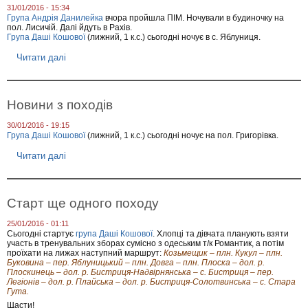
В
31/01/2016 - 15:34
т
і
Група Андрія Данилейка
вчора пройшла ПІМ. Ночували в будиночку на
а
н
пол. Лисичій. Далі йдуть в Рахів.
п
н
Група Даші Кошової
(лижний, 1 к.с.) сьогодні ночує в с. Яблуниця.
і
и
д
ц
Читати далі
п
с
і
р
у
о
м
Л
к
и
и
Новини з походів
ж
2
н
0
30/01/2016 - 19:15
і
1
Група Даші Кошової
(лижний, 1 к.с.) сьогодні ночує на пол. Григорівка.
н
5
о
р
Читати далі
п
в
о
р
и
к
о
н
у
Н
и
о
Старт ще одного походу
в
и
25/01/2016 - 01:11
н
Сьогодні стартує
група Даші Кошової
. Хлопці та дівчата планують взяти
и
участь в тренувальних зборах сумісно з одеським т/к Романтик, а потім
з
проїхати на лижах наступний маршрут:
Козьмещик – плн. Кукул – плн.
п
Буковина – пер. Яблуницький – плн. Довга – плн. Плоска – дол. р.
о
Плоскинець – дол. р. Бистриця-Надвірнянська – с. Бистриця – пер.
х
Легіонів – дол. р. Плайська – дол. р. Бистриця-Солотвинська – с. Стара
о
Гута.
д
Щасти!