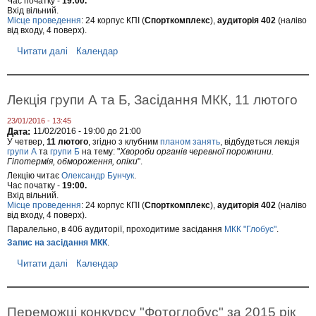
Час початку -
19:00.
г
Вхід вільний.
о
Місце проведення
: 24 корпус КПІ (
Спорткомплекс
),
аудиторія 402
(наліво
п
від входу, 4 поверх).
о
х
Читати далі
п
Календар
о
р
д
о
у
Л
е
Лекція групи А та Б, Засідання МКК, 11 лютого
к
ц
23/01/2016 - 13:45
і
Дата:
11/02/2016 -
19:00
до
21:00
я
У четвер,
11 лютого
, згідно з клубним
планом занять
, відбудеться лекція
г
групи А
та
групи Б
на тему: "
Хвороби органів черевної порожнини.
р
Гіпотермія, обмороження, опіки
".
у
Лекцію читає
Олександр Бунчук
.
п
Час початку -
19:00.
и
Вхід вільний.
А
Місце проведення
: 24 корпус КПІ (
Спорткомплекс
),
аудиторія 402
(наліво
т
від входу, 4 поверх).
а
Паралельно, в 406 аудиторії, проходитиме засідання
МКК "Глобус"
.
Б
,
Запис на засідання МКК
.
2
6
Читати далі
п
Календар
с
р
і
о
ч
Л
н
е
Переможці конкурсу "Фотоглобус" за 2015 рік
я