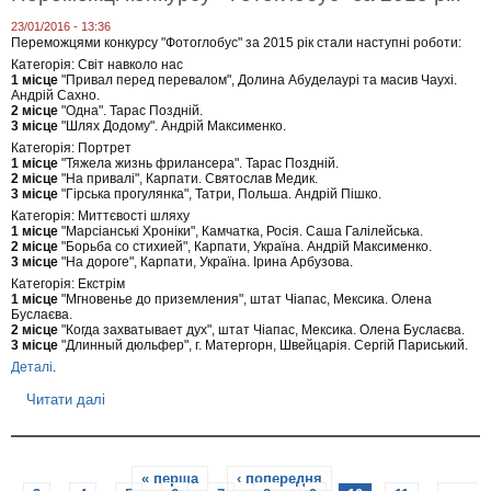
к
ц
23/01/2016 - 13:36
і
Переможцями конкурсу "Фотоглобус" за 2015 рік стали наступні роботи:
я
Категорія: Світ навколо нас
г
1 місце
"Привал перед перевалом", Долина Абуделаурі та масив Чаухі.
р
Андрій Сахно.
у
2 місце
"Одна". Тарас Поздній.
п
3 місце
"Шлях Додому". Андрій Максименко.
и
Категорія: Портрет
А
1 місце
"Тяжела жизнь фрилансера". Тарас Поздній.
т
2 місце
"На привалі", Карпати. Святослав Медик.
а
3 місце
"Гірська прогулянка", Татри, Польша. Андрій Пішко.
Б
,
Категорія: Миттєвості шляху
З
1 місце
"Марсіанські Хроніки", Камчатка, Росія. Саша Галілейська.
2 місце
"Борьба со стихией", Карпати, Україна. Андрій Максименко.
а
3 місце
"На дороге", Карпати, Україна. Ірина Арбузова.
с
і
Категорія: Екстрім
д
1 місце
"Мгновенье до приземления", штат Чіапас, Мексика. Олена
а
Буслаєва.
н
2 місце
"Когда захватывает дух", штат Чіапас, Мексика. Олена Буслаєва.
3 місце
"Длинный дюльфер", г. Матергорн, Швейцарія. Сергій Париський.
н
я
Деталі
.
М
К
Читати далі
п
К
р
,
о
1
П
1
С
е
л
« перша
‹ попередня
…
р