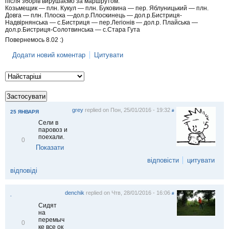
після зборів вирушаємо за маршрутом:
Козьмещик — плн. Кукул — плн. Буковина — пер. Яблуницький — плн.
Довга — плн. Плоска —дол.р.Плоскинець — дол.р.Бистриця-
Надвірнянська — с.Бистриця — пер.Легіонів — дол.р. Плайська —
дол.р.Бистриця-Солотвинська — с.Стара Гута
Повернемось 8.02 :)
Додати новий коментар
Цитувати
grey
replied on
Пон, 25/01/2016 - 19:32
#
25 ЯНВАРЯ
Сели в
паровоз и
поехали.
В
0
і
Показати
д
відповісти
цитувати
м
і
відповіді
т
и
т
denchik
replied on
Чтв, 28/01/2016 - 16:06
#
.
и
Сидят
на
перемыч
В
0
ке все ок