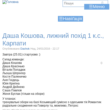
Jump to navigation
В
☰
и
☰
є
т
Даша Кошова, лижний похід 1 к.с.,
у
Карпати
т
Опубліковано
Dashok
Нед, 24/01/2016 - 22:17
Завтра (25.01) стартуємо :)
Склад команди:
В
Даша Кошова
0
і
Даша Красінько
д
Віталік Попадюк
м
Льоша Шпрінгер
і
Костя Паляничко
т
Аня Гнідець
и
Юля Кригіна
т
Андрій Дейнеко
и
Саша Павлов
Женя Буглак (тільки на збори)
У планах:
тренувальні збори на базі Козьмещий сумісно з одеським т/к Романтик
радіальне сходження на Говерлу та, можливо, Петрос