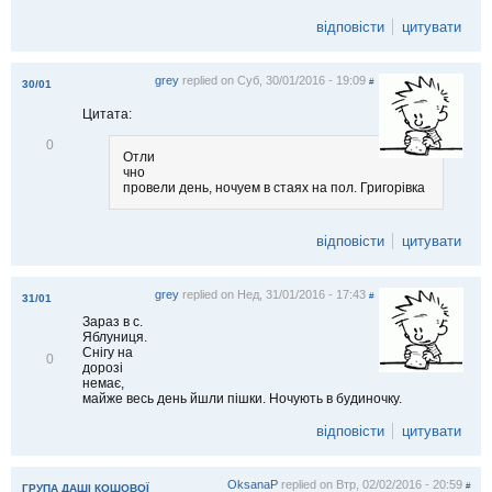
і
д
відповісти
цитувати
м
і
т
grey
replied on
Суб, 30/01/2016 - 19:09
и
#
30/01
т
Цитата:
и
В
0
Отли
і
чно
д
провели день, ночуем в стаях на пол. Григорівка
м
і
т
и
відповісти
цитувати
т
и
grey
replied on
Нед, 31/01/2016 - 17:43
#
31/01
Зараз в с.
Яблуниця.
Снігу на
В
0
дорозі
і
немає,
д
майже весь день йшли пішки. Ночують в будиночку.
м
і
відповісти
цитувати
т
и
т
и
OksanaP
replied on
Втр, 02/02/2016 - 20:59
#
ГРУПА ДАШІ КОШОВОЇ