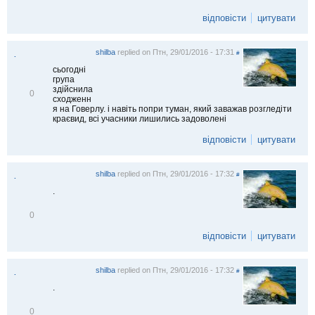
і
д
відповісти
цитувати
м
і
т
и
shilba
replied on
Птн, 29/01/2016 - 17:31
#
.
т
и
сьогодні
група
здійснила
В
0
сходженн
і
я на Говерлу. і навіть попри туман, який заважав розгледіти
д
краєвид, всі учасники лишились задоволені
м
і
відповісти
цитувати
т
и
т
и
shilba
replied on
Птн, 29/01/2016 - 17:32
#
.
.
В
0
і
д
відповісти
цитувати
м
і
т
shilba
replied on
Птн, 29/01/2016 - 17:32
и
#
.
т
.
и
В
0