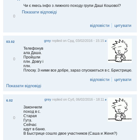
Чи є якесь інфо з лижного походу групи Даші Кошової?
Показати відповіді
В
0
і
д
відповісти
цитувати
м
і
т
grey
replied on
Срд, 03/02/2016 - 15:15
и
#
03.02
т
Телефонув
и
ала Даша.
Пройшли
В
0
плн. Довгу і
і
плн.
д
Плоску. З ними все добре, зараз спускаються в с. Бристрицю.
м
і
відповісти
цитувати
т
и
Показати відповіді
т
и
grey
replied on
Суб, 06/02/2016 - 18:11
#
6.02
Закончили
поход в с.
Старая
В
0
Гута.
і
Сейчас
д
идут в баню.
м
В Быстрице сошло двое участников (Саша и Женя?)
і
т