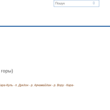
 горы)
 Кара-Куль - п. Дукдон - р. Арчамайдан - р. Вору - Кара-