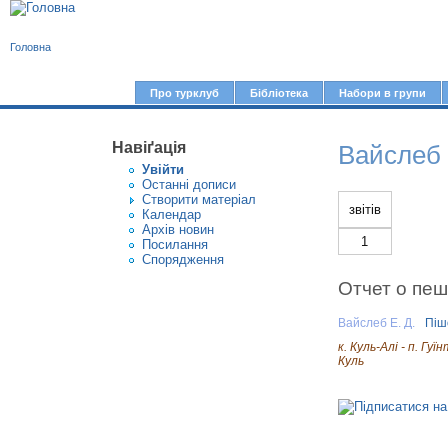
В
Головна
и
є
Про турклуб
Бібліотека
Набори в групи
Г
т
о
у
Навіґація
Вайслеб 
л
Увiйти
т
о
Останні дописи
Створити матерiал
в
звітів
Календар
Архів новин
н
1
Посилання
е
Спорядження
м
Отчет о пеш
е
Вайслеб Е. Д.
Піш
н
к. Куль-Алі - п. Гуї
ю
Куль