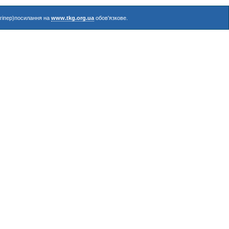
(гіпер)посилання на
www.tkg.org.ua
обов'язкове.