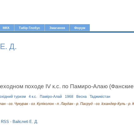
Jump to navigation
МКК
Табір Глобус
Змагання
Форум
Е. Д.
еходном походе IV к.с. по Памиро-Алаю (Фанские
охідний туризм
4 к.с.
Паміро-Алай
1968
Весна
Таджикістан
нтан - оз. Чукурак - оз. Куліколон - п. Лаудан - р. Пасруд - оз. Іскандер-Куль - р.