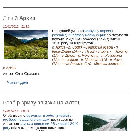
р
о
В
е
Літній Архиз
л
о
12/01/2011 - 21:52
п
Наступний учасник
конкурсу нарисів
–
о
розповідь "Кавказ у моєму серці"
за мотивами
х
походу Західним Кавказом (Архиз) влітку
і
2010 року за маршрутом:
д
с. Архиз - р. Софія - Софійські озера - п.
К
Кара-Джаш (1А) - р. Псиш - р. Біла - п. Айюлю
р
(1А) - р. Дукка - р. Речепста - п. Речепста
и
(1А) - оз. Кяфар - п. Миглвал (1А) - п. Агур
м
(1А) - п. Федосєєва (1А) - Місячна галявина -
с. Архиз
о
м
Автор: Юлія Юрасова.
Читати далі
п
р
о
Л
і
Розбір зриву зв'язки на Алтаї
т
н
12/01/2011 - 00:01
і
Опубліковано
результати роботи комісії з
й
розбору нещасного випадку
, що стався на
А
Алтаї при
спуску з перевалу 2Б у серпні 2010
р
року
(під час проходження помилково
х