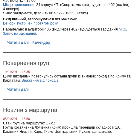
Час початку - 19:00.
Місце проведення
: 24 корпус КПІ (Спорткомплекс), аудиторія 402 (наліво,
4 поверх).
Якщо заблукаєте, дзвоніть 067-527-18-56 (Натіка).
Вхід вільний, запрошуються всі бажаючі!
Вечори зустрічей протягом року
.
Паралельно в аудиторії 406 (вхід через 402) відбудеться засідання
МКК
.
Запис на засідання
.
Читати далі
п
Календар
р
о
В
е
Повернення груп
ч
і
10/01/2011 - 13:35
р
Цими вихідними повернулись останні групи із зимових походів по Криму та
з
Карпатам.
Враження від походів
.
у
с
Читати далі
п
т
р
р
о
і
П
ч
о
Новини з маршрутів
е
в
й
е
,
05/01/2011 - 16:50
р
М
Стан груп на маршрутах 1 к.с.:
н
Група Костянтина Жученка (Крим) пройшла перевали складності 1А:
К
е
Кам'яний Нижній, Хаос, Тирке-Центральний. Рухаються швидко.
К