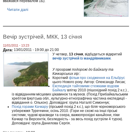
вважався перевалом 1Б).
и
з
Читати далі
п
р
о
Р
о
з
Вечір зустрічей, МКК, 13 січня
б
і
р
11/01/2011 - 13:23
з
Дата:
13/01/2011 -
19:00
до
21:00
р
У четвер,
13 січня
, відбудеться відкритий
и
вечір зустрічей із мандрівниками
.
в
у
У програмі подорожі до Байкалу та
з
Качкарських гір:
:
в
Короткий
фільм про сходження на Ельбрус
'
цього Нового року. Автор: Олександр Лисак;
я
Експедиція тайговими стежками вздовж
з
Байкалу
влітку 2010 (пішохідний похід 2 к.с.) ,
к
із відвіданням місцевих цікавинок та музеєв. (Похід Прибайкальським
и
хребтом Іркутська обл., культурно-етнографічна частина експедиції -
н
відвідання о. Ольхон). Доповідачі: група Наталії Симончук;
Похід горами Качкару
(гірський похід 2 к.с.), що біля чорноморського
а
узбережжя Туреччини, осінь 2010. (Гори не схожі на інші гірські
А
системи, чудові краєвиди та озера, важкопрохідні каньйони, піки
л
Качкар та Версентік, безлюдність - за весь похід зустріли 4 турок).
т
Доповідачі: група Данилова Сергія.
а
ї