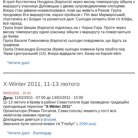
н
В групі Костянтина Ноздріна (Карпати) через високу температуру зійшла з
,
н
маршруту учасниця Дубовицька з двома супроводжуючими хлопцями.
1
я
Вчора стан дівчини нормалізувався, поки що живуть в Рахові. Група
3
г
продовжує йти маршрутом, наразі пройшли г. Піп Іван Мармароський,
с
р
спустились в с.Богдан та рухаються далі. Сьогодні ночують біля т/с Кліфа,
і
у
все гаразд.
ч
Група Ігоря Шишки (Карпати) піднялась на г. Чорна Гора. Проте через
п
н
високу температуру однієї учасниці зійшли з маршруту та повертаються
я
до Києва.
Група Василя Гомоновича (Карпати) сьогодні повідомила, що йдуть за
графіком.
Група Олександра Білоуска (Крим) сьогодні повинна була пройти пер.
Тирке-Центральний (1А). Вчора відвідали печ. Казка на Карабі-яйлі.
Читати далі
п
р
о
Н
о
X-Winter 2011, 11-13 лютого
в
и
05/01/2011 - 15:41
н
Дата:
11/02/2011 - 07:00
до
13/02/2011 - 15:00
и
11-13 лютого в Криму в районі Севастополя буде проведено традиційні
з
пригодницькі перегони
"X-Winter 2011"
.
м
Організатори (Роман Потапов, Севастополь) чекають у гості всіх
а
любителів зимових пригод!
р
Докладніше дивіться у
форумі
.
ш
Змагання були започатковані т/к "Глобус"
у 2006 році
.
р
у
Читати далі
п
Календар
т
р