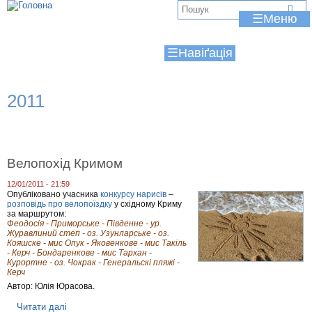
Jump to navigation
В
☰
и
☰
є
т
2011
у
т
Велопохід Кримом
12/01/2011 - 21:59
Опубліковано учасника
конкурсу нарисів
–
розповідь про велопоїздку
у східному Криму
за маршрутом:
Феодосія - Приморське - Південне - ур.
Журавлиний степ - оз. Узунларське - оз.
Кояшске - мис Опук - Яковенкове - мис Такіль
- Керч - Бондаренкове - мис Тархан -
Курортне - оз. Чокрак - Генеральскі пляжі -
Керч
Автор: Юлія Юрасова.
Читати далі
п