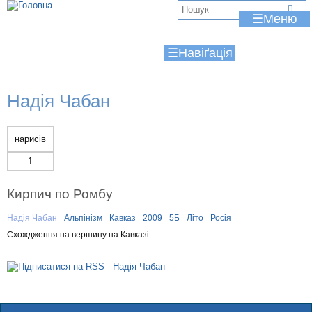
Jump to navigation
В
☰
и
☰
є
т
Надія Чабан
у
т
нарисів
1
Кирпич по Ромбу
Надія Чабан
Альпінізм
Кавказ
2009
5Б
Літо
Росія
Схождження на вершину на Кавказі