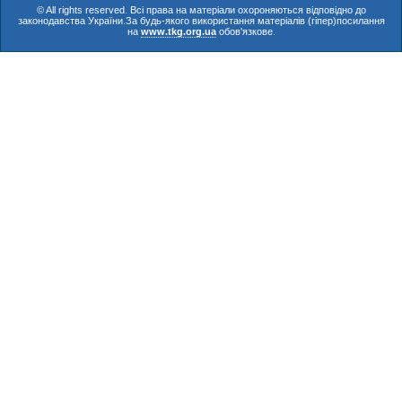
© All rights reserved. Всі права на матеріали охороняються відповідно до
законодавства України.За будь-якого використання матеріалів (гіпер)посилання
на
www.tkg.org.ua
обов'язкове.