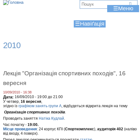
Jump to navigation
В
☰
и
☰
є
т
2010
у
т
Лекція "Організація спортивних походів", 16
вересня
10/09/2010 - 16:38
Дата:
16/09/2010 -
19:00
до
21:00
У четвер,
16 вересня
,
згідно із
графіком занять групи А
, відбудеться відкрита лекція на тему
Організація спортивних походів
.
Проводить заняття
Натіка Кудлай
.
Час початку -
19:00.
Місце проведення
: 24 корпус КПІ (
Спорткомплекс
),
аудиторія 402
(наліво
від входу, 4 поверх).
Перед лекцією рекомендується прочитати
статтю
.