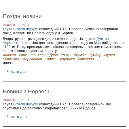
н
р
и
о
х
Н
п
а
Похiдні новини
о
б
х
і
04/09/2010 - 14:01
о
р
Група
Віталія Шурути
(пішохідний 1 к.с., Норвегія) успішно завершила
д
д
похід, пливуть по Согнефьорду у м. Берген.
і
о
Вчора група з трьох досвідчених велосипедистів під кер.
Дмитра
в
к
Черкаського
вилетіла для проходження велопоходу по Монголії довжиною
"
л
1100 км. Похід проходитиме із півночі на південь по кільком кліматичним
,
у
зонам. Основні пункти маршруту:
1
б
Хатгал - Ханх - пер. Утраг-Даба - Рэнчин-Лхумбе - Сумбер - Мурен -
6
у
Shine-Ider - Жаргалант - Тарят - Цецерлег - Хархорин.
в
с
Щасти!
е
е
р
з
Читати далі
п
е
о
р
с
н
о
н
у
П
я
2
о
Новини з Норвегії
0
х
1
i
0
01/09/2010 - 21:03
д
Група
Віталія Шурути
(пішохідний 1 к.с., Норвегія) повідомили, що
/
н
спустилися до притулку Skogodalsboen. В них усе добре.
2
і
0
н
Читати далі
п
1
о
р
1
в
о
,
и