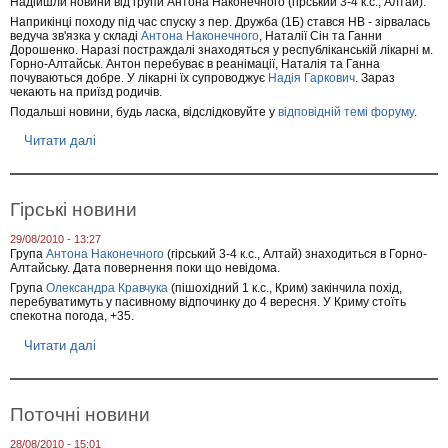
Надійшли новини від групи Антона Наконечного (гірський 3-4 к.с., Алтай):
н
Наприкінці походу під час спуску з пер. Дружба (1Б) стався НВ - зірвалась
е
ведуча зв'язка у складі
Антона Наконечного
, Наталії Сін та Ганни
н
Дорошенко. Наразі постраждалі знаходяться у республіканській лікарні м.
н
Горно-Алтайськ. Антон перебуває в реанімації, Наталія та Ганна
я
почуваються добре. У лікарні їх супроводжує
Надія Гаркович
. Зараз
п
чекають на приїзд родичів.
е
Подальші новини, будь ласка, відслідковуйте у
відповідній темі форуму
.
р
ш
Читати далі
п
о
р
ї
о
ф
Н
а
о
н
Гірські новини
в
с
и
ь
29/08/2010 - 13:27
н
к
Група
Антона Наконечного
(гірський 3-4 к.с., Алтай) знаходиться в Горно-
и
о
Алтайську. Дата повернення поки що невідома.
в
ї
Група
Олександра Кравчука
(пішохідний 1 к.с., Крим) закінчила похід,
і
г
перебуватимуть у пасивному відпочинку до 4 вересня. У Криму стоїть
д
р
спекотна погода, +35.
г
у
р
п
Читати далі
п
у
и
р
п
о
и
Г
А
і
Поточні новини
н
р
т
с
о
28/08/2010 - 15:01