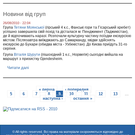
о
З
в
Новини від груп
і
с
26/08/2010 - 22:04
т
Група
Тетяни Моянської
(гірський 4 к.с., Фанські гори та Гісарський хребет)
к
успішно завершила свій похід та дісталася м. Пенджикент (Таджикістан),
и
де й відпочивають наразі. Розпочали культурну частину поїздки екскурсією
з
містом. Післязавтра виїжджають до Самарканду, звідки здійснять
г
екскурсію до Бухари (обидва міста - Узбекістан). До Києва приїдуть 31-го
і
серпня.
р
Група
Віталія Шурути
(пішохідний 1 к.с., Норвегія) сьогодні вийшла на
маршрут з прихистку Gjendesheim.
Читати далі
п
р
о
Н
С
о
« перша
‹ попередня
…
в
5
6
7
8
9
10
11
12
13
…
т
и
наступна ›
остання »
н
о
и
в
р
і
д
г
і
р
у
н
© All rights reserved. Всі права на матеріали охороняються відповідно до