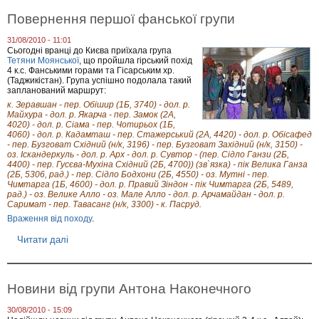
Н
9
н
о
в
Повернення першої фанської групи
и
в
е
и
р
31/08/2010 - 11:01
н
е
Сьогодні вранці до Києва приїхала група
и
с
Тетяни Моянської
, що пройшла гірський похід
з
н
4 к.с. Фанськими горами та Гісарським хр.
Н
я
(Таджикістан). Група успішно подолала такий
о
запланований маршрут:
р
к. Зеравшан - пер. Обішир (1Б, 3740) - дол. р.
в
Майхура - дол. р. Якарча - пер. Замок (2А,
е
4020) - дол. р. Сіама - пер. Чотирьох (1Б,
г
4060) - дол. р. Кадамташ - пер. Стажерський (2А, 4420) - дол. р. Обісафед
і
- пер. Бузговат Східний (н/к, 3196) - пер. Бузговат Західний (н/к, 3150) -
ї
оз. Іскандеркуль - дол. р. Арх - дол. р. Сувтор - (пер. Сідло Ганзи (2Б,
4400) - пер. Гусєва-Мухіна Східний (2Б, 4700)) (зв`язка) - пік Велика Ганза
(2Б, 5306, рад.) - пер. Сідло Бодхони (2Б, 4550) - оз. Мутні - пер.
Чимтарга (1Б, 4600) - дол. р. Правий Зіндон - пік Чимтарга (2Б, 5489,
рад.) - оз. Велике Алло - оз. Мале Алло - дол. р. Арчамайдан - дол. р.
Саримат - пер. Тавасанг (н/к, 3300) - к. Пасруд.
Враження від походу
.
Читати далі
п
р
о
П
о
Новини від групи Антона Наконечного
в
е
30/08/2010 - 15:09
р