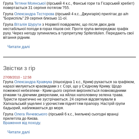
ь
н
Група
Тетяни Моянської
(гірський 4 к.с., Фанські гори та Гісарський хребет)
к
а
повертається 31 серпня потягом ?55.
і
Н
Група
Олександра Тєстєрєва
(гірський 4 к.с., Джунгарія) прилітає до а/п
н
а
"Бориспіль" 29 серпня близько 11-ої.
о
к
в
Група
Віталія Шурути
з Норвегії повідомляє, що після двох днів
о
и
нестабільної погоди в горах пішов сніг. Проте група випереджає графік
н
руху. Через негоду зупинились в турпритулку Spiterstulen. Передають свої
н
е
вітання рідним.
и
ч
н
Читати далі
п
о
р
г
о
о
П
о
Звістки з гір
т
о
27/08/2010 - 12:58
ч
Група
Олександра Кравчука
(пішохідна 1 к.с., Крим) рухається за графіком,
н
наразі милуються краєвидами з г. Сорі, що у Східному Криму. Щодо
і
пожежної небезпеки - Крим цього серпня вирізняється повноводними
н
річками та діючими джерелами, на яйлах наполовину зелена трава.
о
Туристи практично не зустрічаються. 24 серпня відсвяткували в
в
Хапхальській ущелині з урочистим підняттям прапору. Настрій групи
и
бадьорий, наближаються до моря.
н
Група
Олега Янчевського
(гірський 6 к.с., Інильчек) сьогодні вранці
и
прилетіла до Києва.
Враження від походу
.
Читати далі
п
р