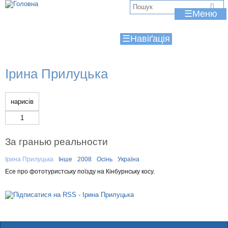
Jump to navigation
В
☰
и
☰
є
т
Ірина Прилуцька
у
т
нарисів
1
За гранью реальности
Ірина Прилуцька
Інше
2008
Осінь
Україна
Есе про фототуристську поїзду на Кінбурнську косу.