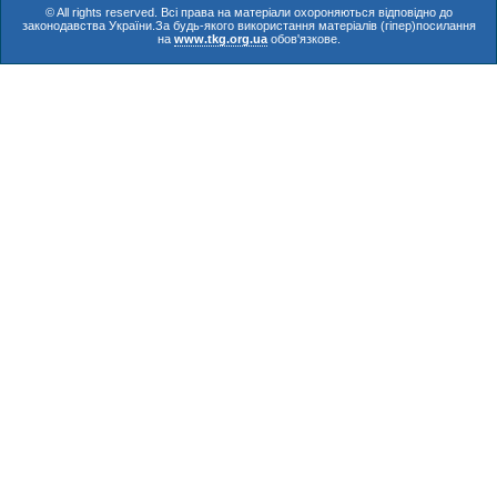
© All rights reserved. Всі права на матеріали охороняються відповідно до
законодавства України.За будь-якого використання матеріалів (гіпер)посилання
на
www.tkg.org.ua
обов'язкове.