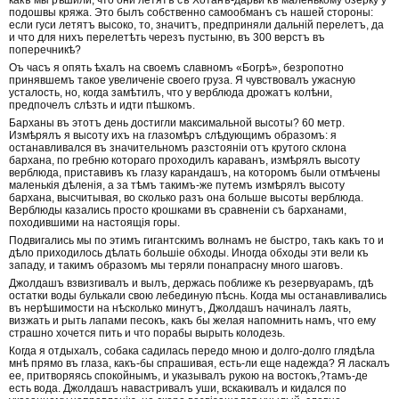
подошвы кряжа. Это былъ собственно самообманъ съ нашей стороны:
если гуси летятъ высоко, то, значитъ, предприняли дальній перелетъ, да
и что для нихъ перелетѣть черезъ пустыню, въ 300 верстъ въ
поперечникѣ?
Оъ часъ я опять ѣхалъ на своемъ славномъ «Богрѣ», безропотно
принявшемъ такое увеличеніе своего груза. Я чувствовалъ ужасную
усталость, но, когда замѣтилъ, что у верблюда дрожатъ колѣни,
предпочелъ слѣзть и идти пѣшкомъ.
Барханы въ этотъ день достигли максимальной высоты? 60 метр.
Измѣрялъ я высоту ихъ на глазомѣръ слѣдующимъ образомъ: я
останавливался въ значительномъ разстояніи отъ крутого склона
бархана, по гребню котораго проходилъ караванъ, измѣрялъ высоту
верблюда, приставивъ къ глазу карандашъ, на которомъ были отмѣчены
маленькія дѣленія, а за тѣмъ такимъ-же путемъ измѣрялъ высоту
бархана, высчитывая, во сколько разъ она больше высоты верблюда.
Верблюды казались просто крошками въ сравненіи съ барханами,
походившими на настоящія горы.
Подвигались мы по этимъ гигантскимъ волнамъ не быстро, такъ какъ то и
дѣло приходилось дѣлать большіе обходы. Иногда обходы эти вели къ
западу, и такимъ образомъ мы теряли понапрасну много шаговъ.
Джолдашъ взвизгивалъ и вылъ, держась поближе къ резервуарамъ, гдѣ
остатки воды булькали свою лебединую пѣснь. Когда мы останавливались
въ нерѣшимости на нѣсколько минутъ, Джолдашъ начиналъ лаять,
визжать и рыть лапами песокъ, какъ бы желая напомнить намъ, что ему
страшно хочется пить и что порабы вырыть колодезь.
Когда я отдыхалъ, собака садилась передо мною и долго-долго глядѣла
мнѣ прямо въ глаза, какъ-бы спрашивая, есть-ли еще надежда? Я ласкалъ
ее, притворяясь спокойнымъ, и указывалъ рукою на востокъ,?тамъ-де
есть вода. Джолдашъ навастривалъ уши, вскакивалъ и кидался по