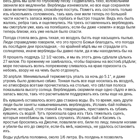
Весь день мы шли по глубокому песку. Подвигались тихо, колокольчики
звонили все медленнѣе. Верблюды изнемогали, но все еще сохраняли
свою величественную, спокойную поступь. Пометъ ихъ состоялъ только
изь нѣсколькихъ соломинокъ, такъ какъ они жили теперь по большей
части насчетъ запаса жира въ горбахъ и быстро тощали. Видъ ихъ былъ
жалокъ; ребра такъ и ощелкнулись. На трехъ оставленныхъ верблюдовъ
мы смотрѣли уже, какъ на погибшихъ; если-бы даже «земля» и вода были
теперь близки, ихъ уже нельзя было спасти.
Погода стояла весь день тихая, но воздухъ бьтлъ еще насыщенъ пылью.
Люди справедливо говорили, что это просто Божья благодать, что погода
въ послѣдніе дни прохладная, - по крайней мѣрѣ мы не страдали отъ
солнцепека, иначе верблюды-бы давно пали, да и мы находились-бы на
Я прошелъ подрядъ 12 1/2 часовъ, и мы въ этотъ день сдѣлали цѣлыхъ
27 килом. По прежнему не замѣчалось, чтобы барханы на востокѣ рѣдѣли;
море песчаныхъ волнъ попрежнему сливалось на краю горизонта съ
небомъ, взору не на чемъ было отдохнуть.
30 апрѣля. Минимальный термометръ упалъ за ночь до 5.1°, и даже
утромъ было довольно свѣжо. Тонкая пыль все еще носилась въ воздухѣ,
но атмосфера всетаки прочистилась на столько, что свѣтлая полоса
показывала высоту солнца. Верблюдамъ скормили еще одно сѣдло и весь
запасъ масла, такъ что расчитывали поддержать ихъ силы еще на день.
Въ кувшинѣ оставалось всего два стакана воды. Въ то время, какъ другіе
люди были заняты навьючиваньемъ верблюдовъ, Исламъ-бай поймалъ
Джолчи, который, стоя спиной къ товарищамъ, приставилъ къ губамъ
кувшинъ съ водой. Тутъ произошла одна изъ тѣхъ тяжелыхъ сценъ,
которыя неизбѣжны вь такихъ случаяхъ. Исламъ-бай и Касимъ съ
яростью бросились на Джолчи, повалили его, били по лицу, пинали ногами
и убили-бы его до смерти, если-бъ мнѣ, наконецъ, не удалось остановить
ихъ.
Воды уцѣлѣла половина, около 1/6 литра. Въ полдень я позволилъ