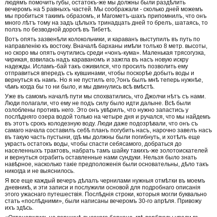
людямъ помочить губы, остатокъ-же мы должны были раздѣлить
вечеромъ на 5 равныхъ частей. Мы соображали - сколько дней можемъ
мы пробиться такимъ образомъ, и Магометъ-шахъ припомнилъ, что онъ
много лѣтъ тому на задъ цѣлыхъ тринадцать дней то брелъ, шатаясь, то
ползъ по безводной дорогѣ въ Тибетѣ.
Вотъ опять зазвенѣли колокольчики, и караванъ выступилъ въ путь по
направленію къ востоку. Вначалѣ барханы имѣли толъко 8 метр. высоты,
но скоро мы опять очутились среди «чонъ-кума». Маленькая трясогузка,
чирикая, взвилась надъ караваномъ и зажгла въ насъ новую искру
надежды. Исламъ-бай такъ оживился, что просилъ позволить ему
отправиться впередъ съ кувшинами, чтобы поскорѣе добыть воды и
вернуться къ намъ. Но я не пустилъ его,?онъ былъ мнѣ теперь нужнѣе,
чѣмъ когда бы то ни было, и мы двинулись всѣ вмѣстѣ.
Уже въ самомъ началѣ пути мы спохватились, что Джолчи нѣтъ съ нами.
Люди полагали, что ему не подъ силу было идти далыне. Всѣ были
озлоблены противъ него. Это онъ увѣрилъ, что нужно запастись у
послѣдняго озера водой только на четыре дня и ручался, что мы найдемъ
въ этотъ срокъ колодезную воду. Люди даже подозрѣвали, что онъ съ
самаго начала составилъ себѣ планъ погубить насъ, нарочно завелъ насъ
въ такую часть пустыни, гдѣ мы должны были погибнуть, и хотѣлъ еще
украсть остатокъ воды, чтобы спасти себясамого, добраться до
населенныхъ трактовъ, набрать тамъ шайку такихъ-же золотоискателей
и вернуться ограбить оставленные нами сундуки. Нельзя было знать
навѣрное, насколько такіе предположенія были основательны, дѣло такъ
никогда и не выяснилось.
Я все еще каждый вечеръ дѣлалъ чернилами нужныя отмѣтки въ моемъ
дневникѣ, и эти записи и послужили основой для подробнаго описанія
этого ужаснаго путешествія. Послѣднія строки, которыя могли буквально
стать «послѣдними», были написаны вечеромъ 30-го апрѣля. Привожу
ихъ здѣсь.