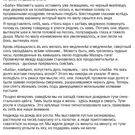
«Бабу» Магометъ-шахъ оставилъ уже лежащимъ, но черный верблюдъ
еще держался на ослабѣвшихъ ногахъ и, вытягивая голову съ
прорванными ноздрями, печально глядѣлъ блестящими глазами вслѣдъ
уходившему каравану, который мало по малу скрылся изъ вида.
Я представлялъ себѣ, какъ «Чонъ-кара » затѣмъ медленно повернулъ
голову къ своему товарищу и улегся рядомъ съ нимъ. Потомъ они, вѣрно,
вытянули шеи и легли головой на песокъ, полузакрывъ глаза и тяжело
дыша. Мало-по-малу изнеможеніе все увеличивалось, и они легли на
бокъ, вытянувъ ноги.
Кровь обращаласъ въ ихъ жилахъ все медленнѣе и медленнѣе, смертный
сонъ овладѣвалъ всѣми членами... Можетъ быть, имъ грезились чудные
часы, проведенные въ камышахъ около подошвы Мазаръ-тага!
Промежутки между вздохами становились все продолжительнѣе и,
наконецъ - дыханье прервалось совсѣмъ.
«Баба», навѣрно, испустилъ духъ первымъ, - онъ былъ слабѣе. Но какъ
долго всетаки тянулась агонія? Этого мы никогда не узнали. Я весь
холодѣлъ отъ ужаса при мысли, что, они, пожалуй, прожили еще долго и
были заживо погребены смерчемъ, разразившимся черезъ день. Теперь
они спятъ вѣчнымъ сномъ подъ движущимися могильными холмами
пустыни.
Поздно вечеромъ завидѣли мы на западѣ тяжелыя дождевыя тучи сине-
сталънаго цвѣта. Тамъ была вода и жизнь - здѣсь жажда и смерть. Тучи
росли и сгущались. Это зрѣлище точно гипнотизировало насъ, приковавъ
къ себѣ все наше вниманіе.
Надежда на дождь все росла. Мы выставили пустые резервуары,
растянули на пескѣ парусину отъ палатки, а люди приготовились
схватиться за концы ея. Мы ждали дождя съ минуты на минуту, но тучи
понемногу уплыли къ югу, но подаривъ намъ ни капли.