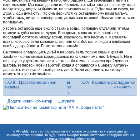
«Остановились на вершинѣ высокаго бархана, гдѣ верблюды упали въ
изнеможеніи. Мы изслѣдовали въ бинокль всю мѣстность къ востоку: горы
песку всюду, нигдѣ ни былинки, ни признака жизни. О Джолчи ни слуха, ни
духа. Люди думаютъ, что онъ вернулся къ оставленному нами багажу,
чтобы тамъ, питаясь консервами, дождаться помощи. Исламъ считалъ его
погибшимъ.
Утромъ осталось еще около стакана воды. Половину отдѣлили, чтобы
помочить губы около полудня. Вечеромъ, когда хотели раздѣлить
послѣдній остатокъ между всѣми, оказалось, что Касимъ и Магометъ-
шахъ, которые вели караванъ, выпили его. Всѣ мы, и люди и верблюды
слабы до крайности. Боже, помоги намъ!»
Въ теченіе слѣдующихъ днѣй я набрасывалъ только самыя краткія
замѣтки чернильнымъ карандашомъ на сложенномъ листѣ бумагѣ. Но я
ни разу не упустилъ записать показанія компаса и число пройденныхъ
шаговъ. И первой моей заботой, когда я оправился на берегу Хотанъ-
дарьи отъ испытаній послѣднихъ дней, было дополнить на свѣжую
память эти краткія замѣтки.
‹ XXIII. Царство могильной
вг
XXV. Караванъ распадается
тишины.
ор
и гибнетъ. ›
у
Додати новий коментар
Цитувати
© All rights reserved. Всі права на матеріали охороняються відповідно до
законодавства України.За будь-якого використання матеріалів (гіпер)посилання
на
www.tkg.org.ua
обов'язкове.