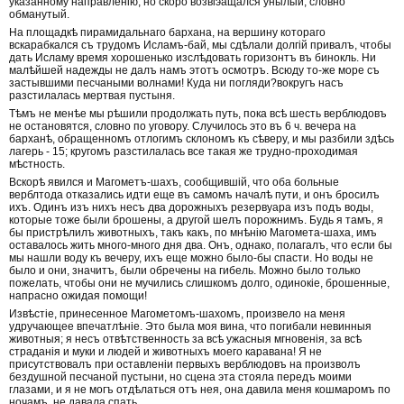
указанному направленію, но скоро возвіэащался унылый, словно
обманутый.
На площадкѣ пирамидальнаго бархана, на вершину котораго
вскарабкался съ трудомъ Исламъ-бай, мы сдѣлали долгій привалъ, чтобы
дать Исламу время хорошенько изслѣдовать горизонтъ въ бинокль. Ни
малѣйшей надежды не далъ намъ этотъ осмотръ. Всюду то-же море съ
застывшими песчаными волнами! Куда ни погляди?вокругъ насъ
разстилалась мертвая пустыня.
Тѣмъ не менѣе мы рѣшили продолжать путь, пока всѣ шесть верблюдовъ
не остановятся, словно по уговору. Случилось это въ 6 ч. вечера на
барханѣ, обращенномъ отлогимъ склономъ къ сѣверу, и мы разбили здѣсь
лагерь - 15; кругомъ разстилалась все такая же трудно-проходимая
мѣстность.
Вскорѣ явился и Магометъ-шахъ, сообщившій, что оба больные
верблтода отказались идти еще въ самомъ началѣ пути, и онъ бросилъ
ихъ. Одинъ изъ нихъ несъ два дорожныхъ резервуара изъ подъ воды,
которые тоже были брошены, а другой шелъ порожнимъ. Будь я тамъ, я
бы пристрѣлилъ животныхъ, такъ какъ, по мнѣнію Магомета-шаха, имъ
оставалось жить много-много дня два. Онъ, однако, полагалъ, что если бы
мы нашли воду къ вечеру, ихъ еще можно было-бы спасти. Но воды не
было и они, значитъ, были обречены на гибель. Можно было только
пожелать, чтобы они не мучились слишкомъ долго, одинокіе, брошенные,
напрасно ожидая помощи!
Извѣстіе, принесенное Магометомъ-шахомъ, произвело на меня
удручающее впечатлѣніе. Это была моя вина, что погибали невинныя
животныя; я несъ отвѣтственность за всѣ ужасныя мгновенія, за всѣ
страданія и муки и людей и животныхъ моего каравана! Я не
присутствовалъ при оставленіи первыхъ верблюдовъ на произволъ
бездушной песчаной пустыни, но сцена эта стояла передъ моими
глазами, и я не могъ отдѣлаться отъ нея, она давила меня кошмаромъ по
ночамъ, не давала спать.