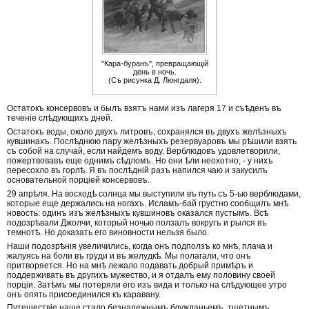
"Кара-буранъ", превращающій
день в ночь.
(Съ рисунка Д. Люнгдаля).
Остатокъ консервовъ и былъ взятъ нами изъ лагеря 17 и съѣденъ въ
теченіе слѣдующихъ дней.
Остатокъ воды, около двухъ литровъ, сохранялся въ двухъ желѣзныхъ
кувшинахъ. Послѣднюю пару желѣзныхъ резервуаровъ мы рѣшили взять
съ собой на случай, если найдемъ воду. Верблюдовъ удовлетворили,
пожертвовавъ еще однимъ сѣдломъ. Но они ѣли неохотно, - у нихъ
пересохло въ горлѣ. Я въ послѣдній разъ напился чаю и закусилъ
основательной порціей консервовъ.
29 апрѣля. На восходѣ солнца мы выступили въ путь съ 5-ью верблюдами,
которые еще держались на ногахъ. Исламъ-бай грустно сообщилъ мнѣ
новость: одинъ изъ желѣзныхъ кувшиновъ оказался пустымъ. Всѣ
подозрѣвали Джолчи, который ночью ползалъ вокругъ и рылся въ
темнотѣ. Но доказать его виновности нельзя было.
Наши подозрѣнія увеличились, когда онъ подползъ ко мнѣ, плача и
жалуясь на боли въ груди и въ желудкѣ. Мы полагали, что онъ
притворяется. Но на мнѣ лежало подавать добрый примѣръ и
поддерживать въ другихъ мужество, и я отдалъ ему половину своей
порціи. Затѣмъ мы потеряли его изъ вида и только на слѣдующее утро
онъ опять присоединился къ каравану.
Путешествіе наше стало безнадежнымъ блужданьемъ, тщетнымъ