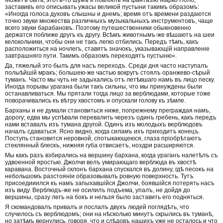
заставивъ его описывать ужасы великой пустыни такимъ образомъ:
«Иногда голоса духовъ слышны и днемъ; время отъ времени раздаются
точно звуки множества различныхъ музыкальныхъ инструментовъ, чаще
всего звуки барабановъ. Поэтому путешественники обыкновенно
держатся поближе другъ къ другу. Всѣмъ животнымъ-же вѣшаютъ на шеи
келокольчики, чтобы они не такъ легко отбились. Передъ тѣмъ, какъ
расположиться на ночлегъ, ставятъ значокъ, указывающій направленіе
завтрашняго пути. Такимъ образомъ переходятъ пустыню».
Да, тяжелый это былъ для насъ переходъ. Среди дня часто наступалъ
полыѣйшій мракъ; большею-же частью вокругъ стоялъ оранжево-сѣрый
туманъ. Часто мы чуть не задыхались отъ летѣвшаго намъ въ лицо песку.
Иногда порывы урагана были такъ сильны, что мы принуждены были
останавливаться. Мы прятали тогда лицо за верблюдами, которые тоже
поворачивались къ вѣтру хвостомъ и опускали голову къ зѣмле.
Барханы и не думали становиться ниже, попрежнему преграждая намъ,
дорогу; едва мы успѣвали перевалить черезъ одинъ гребень, какъ передъ
нами вставалъ изъ тумана другой. Одинъ изъ молодыхъ верблюдовъ
началъ сдаваться. Ясно видно, когда силамъ ихъ приходитъ конецъ.
Поступь становится неровной, спотыкающеюся, глаза пріобрѣтаютъ
стеклянный блескъ, нижняя губа отвисаетъ, ноздри расширяются.
Мы какъ разъ взбирались на вершину бархана, когда ураганъ налетѣлъ съ
удвоенной яростью. Джолчи велъ умирающаго верблюда въ хвостѣ
каравана. Восточный склонъ бархана спускался въ долину, гдѣ песокъ на
небольшомъ разстояніи образовывалъ ровную поверхность. Тутъ
присоедииился къ намъ запыхавшійся Джолчи, боявшійся потерять насъ
изъ виду. Верблюдъ-же не осилилъ подъема, упалъ, не дойдя до
вершины, сразу легъ на бокъ и нельзя было заставить его подняться.
Я скомандовалъ привалъ и послалъ двухъ людей поглядѣть, что
случилось съ верблюдомъ; они на нѣсколько минутъ скрылись въ туманѣ,
но затѣмъ вернулись, говоря, что и слѣдовъ нашихъ уже не осталось и что