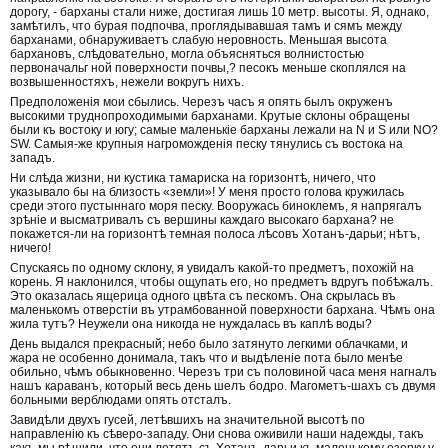
дорогу, - барханы стали ниже, достигая лишь 10 метр. высоты. Я, однако,
замѣтилъ, что бурая подпочва, проглядывавшая тамъ и сямъ между
барханами, обнаруживаетъ слабую неровность. Меньшая высота
бархановъ, слѣдовательно, могла объясняться волнистостью
первоначальг ной поверхности почвы,? песокъ меньше скоплялся на
возвышенностяхъ, нежели вокругъ нихъ.
Предположенія мои сбылись. Черезъ часъ я опять былъ окруженъ
высокими труднопроходимыми барханами. Крутые склоны обращены
были къ востоку и югу; самые маленькіе барханы лежали на N и S или NO?
SW. Самыя-же крупныя нагроможденія песку тянулись съ востока на
западъ.
Ни слѣда жизни, ни кустика тамариска на горизонтѣ, ничего, что
указывало бы на близость «земли»! У меня просто голова кружилась
среди этого пустыннаго моря песку. Вооружась биноклемъ, я напрягалъ
зрѣніе и высматривалъ съ вершины каждаго высокаго бархана? не
покажется-ли на горизонтѣ темная полоса лѣсовъ Хотанъ-дарьи; нѣтъ,
ничего!
Спускаясь по одному склону, я увидалъ какой-то предметъ, похожій на
корень. Я наклонился, чтобы ощупать его, но предметъ вдругъ побѣжалъ.
Это оказалась ящерица одного цвѣта съ пескомъ. Она скрылась въ
маленькомъ отверстіи въ утрамбованной поверхности бархана. Чѣмъ она
жила тутъ? Неужели она никогда не нуждалась въ каплѣ воды?
День выдался прекрасный; небо было затянуто легкими облачками, и
жара не особенно донимала, такъ что и выдѣленіе пота было менѣе
обильно, чѣмъ обыкновенно. Черезъ три съ половиной часа меня нагналъ
нашъ караванъ, который весь день шелъ бодро. Магометъ-шахъ съ двумя
больными верблюдами опять отсталъ.
Завидѣли двухъ гусей, летѣвшихъ на значительной высотѣ по
направленію къ сѣверо-западу. Они снова оживили наши надежды, такъ
какъ мы рѣшили, что они летятъ съ Хотанъ-дарьи къ маленькому озерку у