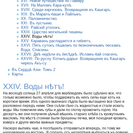
XVI. Новое путешествіе по Памиру.
XVII. На Маломъ Кара-кулѣ.
XVIII. Среди киргизовъ. Возвращеніе въ Кашгаръ.
XIX. Въ Маралъ-баши и Лайлыкъ.
XX. Паломничество.
XXI. Въ пустыню.
XXII. Райскій уголокъ.
XXIII. Царство могильной тишины.
XXIV. Воды нѣтъ!
XXV. Караванъ распадается и гибнетъ.
XXVI. Пять сутокъ пѣшкомъ по безконечнымъ пескамъ.
Вода. Спасены.
XXVII. Двѣ недѣли въ бесѣдкѣ. Исламъ-бай спасенъ.
XXVIII. По руслу Хотанъ-дарьи. Возвращеніе въ Кашгаръ
черезъ Акъ-су.
Въ Сердцѣ Азіи. Томъ 2
Карты
XXIV. Воды нѣтъ!
На восходѣ солнца 27 апрѣля для верблюдовъ было сдѣлано все, что
только возможно было, чтобы поддержать въ нихъ силы еще хоть на
короткое время. Изъ одного вьючнаго сѣдла было вытащено все сѣно и
разложено передъ ними. Они съѣли сѣно съ жадностью и стали искать
воды. Мы помочили имъ губы и дали по глотку промочить горло. На
десертъ-же они получили цѣлый мѣшокъ стараго хлѣба съ кунжутнымъ
масломъ. На мѣстѣ стоянки были брошены печка, моя походная кровать,
коверъ и другіе менѣе важные предметы.
Наскоро выпивъ чаю, я поспѣшилъ отправиться впередъ, по тому же
направленію на востокъ. Я сгоралъ отъ нетерпѣнія выбраться на ровную