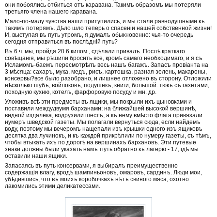
они побоялись отбиться отъ каравана. Такимъ образомъ мы потеряли
третьяго члена нашего каравана.
Мало-по-малу чувства наши притупились, и мы стали равнодушными къ
такимъ потерямъ. Дѣло шло теперь о спасеніи нашей собственной жизни!
И, выступая въ путь утромъ, я думалъ обыкновенно: чья-то очередь
сегодня отправиться въ послѣдній путь?
Въ 6 ч. мы, пройдя 20.6 килом., сдѣлали привалъ. Послѣ краткаго
совѣщанія, мы рѣшили бросить все, кромѣ самаго необходимаго, и я съ
Исламомъ-баемъ пересмотрѣлъ весь нашъ багажъ. Запасъ провіанта на
3 мѣсяца: сахаръ, мука, медъ, рисъ, картошка, разная зелень, макароны,
консервы?все было разобрано, и лишнее отложено въ сторону. Отложили
нѣсколько шубъ, войлоковъ, подушекъ, книги, большой. тюкъ съ газетами,
походную кухню, котелъ, фарфоровую посуду и мн. др.
Уложивъ всѣ эти предметы въ ящики, мы покрыли ихъ цыновками и
поставили междудвумя барханами; на ближайшей высокой вершинѣ,
видной издалека, водрузили шестъ, а къ нему вмѣсто флага привязали
нумеръ шведской газеты. Мы полагали вернуться сюда, если найдемъ
воду, поэтому мы вечеромъ нащепали изъ крышки одного изъ ящиковъ
десятка два лучинокъ, и къ каждой прикрѣпили по нумеру газеты, съ тѣмъ,
чтобы втыкать ихъ по дорогѣ на вершинахъ бархановъ. Эти путевые
знаки должны были указать намъ тіуть обратно къ лагерю - 17, гдѣ мы
оставили наши ящики.
Запасаясь въ путь консервами, я выбиралъ преимущественно
содержащія влагу, вродѣ шампиньоновъ, омаровъ, сардинъ. Люди мои,
убѣдившись, что въ моихъ коробочкахъ нѣтъ свиного мяса, охотно
лакомились этими деликатессами.