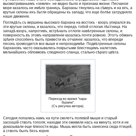
высматриваньемъ «земли». не видно было и признака жизни. Песчаное
море казалось не имѣло границъ. Барханы тянулись на сѣверъ и на югъ, а
крутые склоны ихъ бьтли обращены къ западу, что еще болѣе затрудняло
наше движеніе.
Поглядѣть съ вершины высокаго бархана на востокъ - взоръ упирался въ
эти крутые склоны, и казалось, что передъ тобой отлогая лѣстница. На
западѣ взоръ, напротивъ, встрѣчалъ отлогіе навѣтренные склоны, и
поверхность въ этомъ направленіи казалась почти ровною. Этотъ обманъ
зрѣнія способенъ былъ привести въ отчаяніе: казалось, что впереди
песокъ громоздится все выше и непроходимѣе. Подвѣтренные склоны
бархановъ часто оказывались покрытыми блестящимъ налетомъ
мельчайшихъ обломковъ слюдяного сланца, стально-сѣраго цвѣта.
Переход во время "кара-
бурана".
(Съ рисунка автора).
Сегодня попались намъ на пути скелетъ полевой мыши и старый
засохшій стволъ тополя; находки эти оживили насъ на минуту, хотя и не
доказывали еще близости воды. Мышь могла быть занесена сюда птицей,
а стволъ былъ безъ корня.