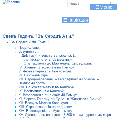
Jump to navigation
В
☰
и
☰
є
т
Свенъ Гединъ. "Въ Сердцѣ Азіи."
у
Въ Сердцѣ Азіи. Томъ 1
т
Предисловіе.
Вступленіе.
I. Двѣ тысячи верстъ въ тарантасѣ.
II. Киргизская степь. Сыръ-дарья.
III. Отъ Ташкента до Маргелана. Сыръ-дарья.
IV. Зимнее путешествіе по Памиру.
V. Черезъ перевалъ Тенгисъ-бай.
VI. Ha крышѣ міра.
VII. Народонаселеніе. -- Географическій обзоръ. --
Памирскій постъ.
VIII. На Мустагъ-ату и въ Кашгаръ.
IX. Воспоминанія о Кашгар?.
X. Возвращеніе въ Китайскій Памиръ.
XI. Черезъ Тагарму въ Су-баши.?Киргизскія "байги".
XII. Вокругъ Малаго Кара-куля.
XIII. Странствованія по ледникамъ.
XIV. Восхожденія на Мустагъ-ату.
XV. Лунная ночь на высотѣ 6,300 м. надъ уровнемъ моря.