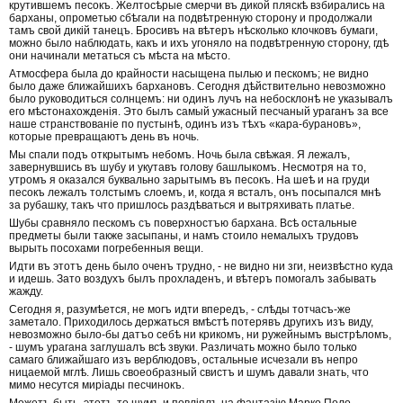
крутившемъ песокъ. Желтосѣрые смерчи въ дикой пляскѣ взбирались на
барханы, опрометью сбѣгали на подвѣтренную сторону и продолжали
тамъ свой дикій танецъ. Бросивъ на вѣтеръ нѣсколько клочковъ бумаги,
можно было наблюдать, какъ и ихъ угоняло на подвѣтренную сторону, гдѣ
они начинали метаться съ мѣста на мѣсто.
Атмосфера была до крайности насыщена пылью и пескомъ; не видно
было даже ближайшихъ бархановъ. Сегодня дѣйствительно невозможно
было руководиться солнцемъ: ни одинъ лучъ на небосклонѣ не указывалъ
его мѣстонахожденія. Это былъ самый ужасный песчаный ураганъ за все
наше странствованіе по пустынѣ, одинъ изъ тѣхъ «кара-бурановъ»,
которые превращаютъ день въ ночь.
Мы спали подъ открытымъ небомъ. Ночь была свѣжая. Я лежалъ,
завернувшись въ шубу и укутавъ голову башлыкомъ. Несмотря на то,
утромъ я оказался буквально зарытымъ въ песокъ. На шеѣ и на груди
песокъ лежалъ толстымъ слоемъ, и, когда я всталъ, онъ посыпался мнѣ
за рубашку, такъ что пришлось раздѣваться и вытряхивать платье.
Шубы сравняло пескомъ съ поверхностъю бархана. Всѣ остальные
предметы были также засыпаны, и намъ стоило немалыхъ трудовъ
вырыть посохами погребенныя вещи.
Идти въ этотъ день было оченъ трудно, - не видно ни зги, неизвѣстно куда
и идешь. Зато воздухъ былъ прохладенъ, и вѣтеръ помогалъ забывать
жажду.
Сегодня я, разумѣется, не могъ идти впередъ, - слѣды тотчасъ-же
заметало. Приходилось держаться вмѣстѣ потерявъ другихъ изъ виду,
невозможно было-бы датъо себѣ ни крикомъ, ни ружейнымъ выстрѣломъ,
- шумъ урагана заглушалъ всѣ звуки. Различать можно было только
самаго ближайшаго изъ верблюдовъ, остальные исчезали въ непро
ницаемой мглѣ. Лишь своеобразный свистъ и шумъ давали знать, что
мимо несутся миріады песчинокъ.
Можетъ быть, этотъ-то шумъ и повліялъ на фантазію Марко Поло,