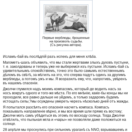
Первые верблюды, брошенные
на произволъ судьбы.
(Съ рисунка автора).
Исламъ-бай въ послѣдпій разъ испекъ для меня хлѣба.
Магометъ-шахъ объявилъ, что мы стали жертвами злыхъ духовъ пустыни,
т. е. заколдованы и теперь уже не выберемся изъ пустыни. Исламъ-бай съ
удивительнымъ спокойствіемъ, точно это было самымъ естественнымъ
дѣломъ въ свѣтѣ, за мѣтилъ на это, что сперва падутъ одинъ за другимъ
верблюды, а потомъ ужъ и мы. Я возразилъ ему, что, напротивъ, увѣренъ
въ нашемъ спасеніи.
Джолчи глумился надъ моимъ компасомъ, который-де водилъ насъ за
носъ вокругъ одного и того-же мѣста. По его мнѣнію, какіе-бы концы мы ни
проходили, все равно дальше не уйдемъ, а только задаромъ будемъ
истощать силы,?мы осуждены умереть черезъ нѣсколько дней отъ жажды.
Я попытался разсѣять его опасенія насчетъ компаса. Компасъ
показывалъ направленіе вѣрно, и мы все время шли прямо къ востоку;
Джолчи могъ самъ убѣдиться въ этомъ по восходу солнца. Тогда Джолчи
отвѣтилъ, что пыльная мгла и «чары» не позволяли даже положиться на
солнце.
28 апрѣля мы проснулись при сильномъ ураганѣ съ NNO, взрывавшемъ и