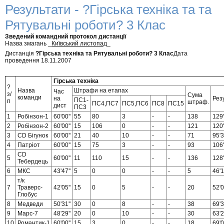
Результати - ?Гірська техніка та та
Рятувальні роботи? 3 Клас
Зведений командний протокол дистанції
Назва змагань _
Київський листопад
_
Дистанція
?Гірська техніка та Рятувальні роботи? 3 Клас
Дата
проведення 18.11.2007
Гірська техніка
?
Назва
Штрафи на етапах
Час
з/
Сума
команди
на
Рез
ПС1-
п
штраф.
ПС4,ПС7
ПС5,ПС6
ПС8
ПС15
дист
ПС3
1
Робінзон-1
60'00''
55
80
3
-
-
138
129'
2
Робінзон-2
60'00''
15
106
0
-
-
121
120'
3
CD Бігунок
60'00''
21
40
10
-
-
71
95'3
4
Патріот
60'00''
15
75
3
-
-
93
106'
CD
5
60'00''
11
110
15
-
-
136
128'
Тебердець
6
МКС
43'47''
5
0
0
-
-
5
46'1
т/к
7
Траверс-
42'05''
15
0
5
-
-
20
52'0
Глобус
8
Медведи
50'31''
30
0
8
-
-
38
69'3
9
Марс-7
48'29''
20
0
10
-
-
30
63'2
10
Романтик-1
60'00''
15
3
0
-
-
18
69'0