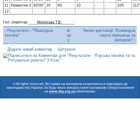
11
Романтик-2
60'00''
35
60
10
-
-
105
112'
12
Гол. секретар ____
Моянська Т.В.
______
‹ Результати - "Пішохідна
вг
Умови дистанції ?Командна
техніка"
ор
смуга перешкод за
у
вибором? ›
Додати новий коментар
Цитувати
© All rights reserved. Всі права на матеріали охороняються відповідно до
законодавства України.За будь-якого використання матеріалів (гіпер)посилання
на
www.tkg.org.ua
обов'язкове.