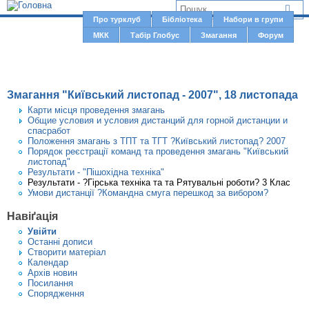
Jump to navigation
В
Про турклуб
Бібліотека
Набори в групи
Г
МКК
Табір Глобус
Змагання
Форум
и
о
є
л
о
т
Змагання "Київський листопад - 2007", 18 листопада
в
у
Карти місця проведення змагань
н
Общие условия и условия дистанций для горной дистанции и
т
спасработ
е
Положення змагань з ТПТ та ТГТ ?Київський листопад? 2007
м
Порядок реєстрації команд та проведення змагань "Київський
листопад"
е
Результати - "Пішохідна техніка"
Результати - ?Гірська техніка та та Рятувальні роботи? 3 Клас
н
Умови дистанції ?Командна смуга перешкод за вибором?
ю
Навіґація
Увiйти
Останні дописи
Створити матерiал
Календар
Архів новин
Посилання
Спорядження