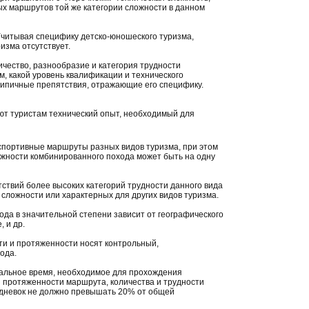
ых маршрутов той же категории сложности в данном
Учитывая специфику детско-юношеского туризма,
изма отсутствует.
чество, разнообразие и категория трудности
, какой уровень квалификации и технического
типичные препятствия, отражающие его специфику.
ют туристам технический опыт, необходимый для
спортивные маршруты разных видов туризма, при этом
ложности комбинированного похода может быть на одну
тствий более высоких категорий трудности данного вида
сложности или характерных для других видов туризма.
хода в значительной степени зависит от географического
 и др.
ти и протяженности носят контрольный,
ода.
мальное время, необходимое для прохождения
 протяженности маршрута, количества и трудности
во дневок не должно превышать 20% от общей