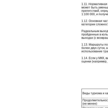
1.11. Нормативная
может быть уменьш
препятствий, опре
1:100 000, и полу
1.12. Основная ча
категории сложнос
Радиальным выходо
пройденные в коль
выходах (с возвра
1.13. Маршруты п
более двух суток, 
использование тра
1.14. Если у МКК,
оценки (например, 
Виды туризма и х
Продолжительност
(не менее)