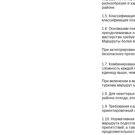
разнообразие и ха
районе.
1.5. Классификаци
классификация похо
1.6. Основными по
преодолеваемых на
мастерства требуе
Маршруты более вы
При категорирован
безопасного прох
1.7. Комбинирован
сложность каждой 
единицу выше, чем
При включении в м
туризма маршрут м
1.8. Для некоторых
района похода, его
1.9. Требования к
ориентировочный х
1.10. Нормативная
маршрута подготов
препятствий, а та
продолжительност