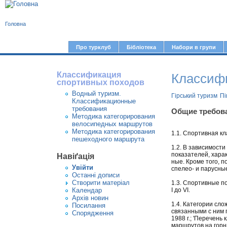
В
Головна
и
є
Про турклуб
Бібліотека
Набори в групи
Г
т
о
у
Классификация
Классиф
л
спортивных походов
т
о
Водный туризм.
Гірський туризм
Пі
Классификационные
в
требования
Общие требов
Методика категорирования
н
велосипедных маршрутов
е
Методика категорирования
1.1. Спортивная к
пешеходного маршрута
м
1.2. В зависимост
показателей, хара
Навіґація
е
ные. Кроме того, 
Увiйти
спелео- и парусные
н
Останні дописи
Створити матерiал
ю
1.3. Спортивные по
Календар
I до VI.
Архів новин
1.4. Категории сло
Посилання
связанными с ним 
Спорядження
1988 г.; 'Перечень
маршрутов на горны