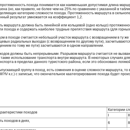
 протяженность похода понимается как наименьшая допустимая длина маршр
ена (но, как правило, не более чем на 25% по сравнению с указанной в табл
деляющих категорию сложности похода. Протяженность маршрута в сильноп
ченный результат умножается на коэффициент 1,2.
сть маршрута должна быть линейной или кольцевой (одно кольцо) протяженн
ти похода и содержать наиболее трудные препятствия маршрута (для горных 
м в походе считается небольшой участок маршрута с возвращением в ту же т
цевых радиальных выходах (с возвращением по другому пути), засчитываютс
щением по тому же пути) засчитываются в одном направлении.
оходов должны быть непрерывными. Разрывом маршрута считается не вызва
а также использование транспорта внутри маршрута. В некоторых случаях для
нспорта в пределах данного туристского района, если это обосновано логико
 выпускающей группу в поход, есть сомнения в оценке сложности маршрута, т
III?IV к.с.) с записью, что окончательное каaтегорирование похода будет про
Категории с
арактеристики походов
I
II
ь походов в днях,
6
8