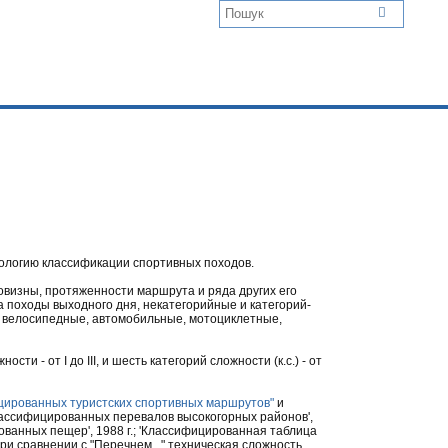
ологию классификации спортивных походов.
овизны, протяженности маршрута и ряда других его
а походы выходного дня, некатегорийные и категорий-
, велосипедные, автомобильные, мотоциклетные,
 - от I до III, и шесть категорий сложности (к.с.) - от
цированных туристских спортивных маршрутов"
и
лассифицированных перевалов высокогорных районов',
рованных пещер', 1988 г.; 'Классифицированная таблица
ри сравнении с "Перечнем..." техническая сложность,