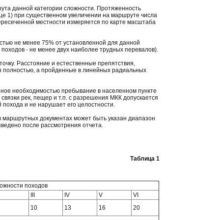
ута данной категории сложности. Протяженность
ице 1) при существенном увеличении на маршруте числа
ересеченной местности измеряется по карте масштаба
остью не менее 75% от установленной для данной
походов - не менее двух наиболее трудных перевалов).
очку. Расстояние и естественные препятствия,
я полностью, а пройденные в линейных радиальных
нное необходимостью пребывание в населенном пункте
 связки рек, пещер и т.п. с разрешения МКК допускается
й похода и не нарушает его целостности.
о в маршрутных документах может быть указан диапазон
изведено после рассмотрения отчета.
Таблица 1
ложности походов
III
IV
V
VI
10
13
16
20