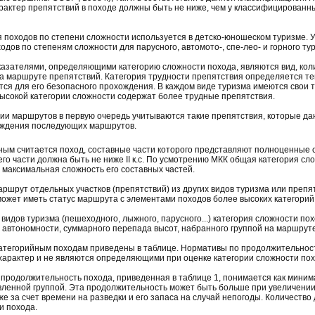
рактер препятствий в походе должны быть не ниже, чем у классифицированн
я походов по степени сложности используется в детско-юношеском туризме. 
дов по степеням сложности для парусного, автомото-, спе-лео- и горного тур
казателями, определяющими категорию сложности похода, являются вид, коли
 маршруте препятствий. Категория трудности препятствия определяется тем
тся для его безопасного прохождения. В каждом виде туризма имеются свои 
сокой категории сложности содержат более трудные препятствия.
ии маршрутов в первую очередь учитываются такие препятствия, которые да
ождения последующих маршрутов.
ным считается поход, составные части которого представляют полноценные 
его части должна быть не ниже II к.с. По усмотрению МКК общая категория с
 максимальная сложность его составных частей.
аршрут отдельных участков (препятствий) из других видов туризма или препя
ожет иметь статус маршрута с элементами походов более высоких категорий 
 видов туризма (пешеходного, лыжного, парусного...) категория сложности по
 автономности, суммарного перепада высот, набранного группой на маршруте,
 категорийным походам приведены в таблице. Нормативы по продолжительнос
арактер и не являются определяющими при оценке категории сложности пох
 продолжительность похода, приведенная в таблице 1, понимается как мини
ленной группой. Эта продолжительность может быть больше при увеличении
кже за счет времени на разведки и его запаса на случай непогоды. Количест
и похода.