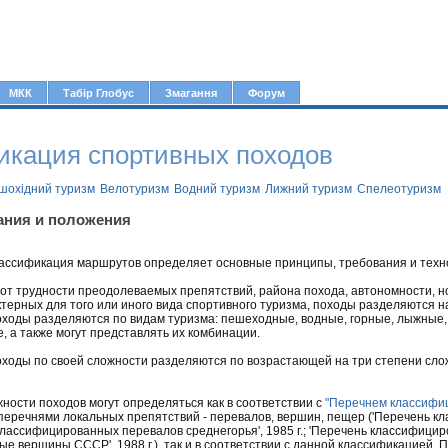
Jump to navigation
МКК
Табір Глобус
Змагання
Форум
икация спортивных походов
шохідний туризм
Велотуризм
Водний туризм
Лижний туризм
Спелеотуризм
ания и положения
лассификация маршрутов определяет основные принципы, требования и техн
и от трудности преодолеваемых препятствий, района похода, автономности, н
ктерных для того или иного вида спортивного туризма, походы разделяются н
походы разделяются по видам туризма: пешеходные, водные, горные, лыжные
, а также могут представлять их комбинации.
ходы по своей сложности разделяются по возрастающей на три степени сложности
жности походов могут определяться как в соответствии с
"Перечнем классифи
перечнями локальных препятствий - перевалов, вершин, пещер ('Перечень к
 классифицированных перевалов среднегорья', 1985 г.; 'Перечень классифици
е вершины СССР', 1988 г.), так и в соответствии с данной классификацией. П