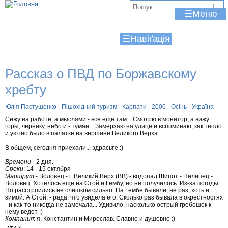
Jump to navigation
В
☰
и
☰
є
т
Рассказ о ПВД по Боржавскому
у
хребту
т
Юлія Пастушенко
Пішохідний туризм
Карпати
2006
Осінь
Україна
Сижу на работе, а мыслями - все еще там... Смотрю в монитор, а вижу
горы, чернику, небо и - туман... Замерзаю на улице и вспоминаю, как тепло
и уютно было в палатке на вершине Великого Верха...
В общем, сегодня приехали... здрасьте :)
Времени
- 2 дня.
Сроки
: 14 - 15 октября
Маршрут
- Воловец - г. Великий Верх (ВВ) - водопад Шипот - Пилипец -
Воловец. Хотелось еще на Стой и Гембу, но не получилось. Из-за погоды.
Но расстроились не слишком сильно. На Гембе бывали, не раз, хоть и
зимой. А Стой, - рада, что увидела его. Сколько раз бывала в окрестностях
- и как-то никогда не замечала... Удивило, насколько острый гребешок к
нему ведет :)
Компания
: я, Константин и Мирослав. Славно и душевно :)