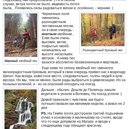
Подобовец, как предполагали :) Но в любом
случае, ветра почти не было, видимость почти
была... Появились силы радоваться жизни и, особенно, - чернике :)
Черничные поля
сменились
разноцветным
лиственным лесом,
он в свою очередь -
мертвым
хвойным...
Елки были очень
высокие, ветки,
покрытые хвоей,
начинались на
Разноцветный буковый лес
высоте нескольких
метров... А ниже лес
Мертвый
хвойный лес
казался абсолютно безжизненным и мертвым...
Еще ниже по склону хвойный лес сменился
жизнерадостным буковым, который в свою очередь привел нас к водопаду
Шипот. Как всегда, известное место, следовательно, толпы людей и кучи
мусора. Но мы, тем не менее, были рады выбраться в цивилизацию. Из-за
больных коленей, и - из-за опасений опоздать на поезд.
Дальше - обычно. Дошли до Пилипца, нашли
водителя и уехали в Воловец. На поезд успели :)
Домой приехали с чувством, как будто
путешествовали как минимум неделю, а вовсе не 2
дня.
PS.
На Гембе почти достроили третий подъемник
(плюс к основному и маленькому на столе), вроде
что-то еще добавили на Магуре, и вроде к
следующему году обещают креселку.