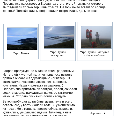
Проснулись на острове :) В долинах стоял густой туман, из которого
выглядывали только вершины хребта. На горизонте вставало солнце...
красота! Полюбовались, пофоткали и отправились дальше спать.
Утро. Туман
Утро. Туман наступил.
Утро. Туман
наступает
Сборы в облаке
Второе пробуждение было не столь радостным.
Из теплой и уютной палатки пришлось нырять
прямо в облако и в сдувающий с ног ветер... В
таких ситуациях проявляется слаженность
компании. Наша - проверку выдержала :)
Оперативно приготовили завтрак, поели, собрали
вещи, стараясь находиться на улице как можно
меньше. Отправились вниз почти наощупь.
Ветер пробирал до глубины души, тела и всего
остального, у Кости болели колени, у меня текло
из носа... Но в конце концов из облака вылезли.
Удивились, увидев, что идем в Пилипец, а не в
Черничка :)