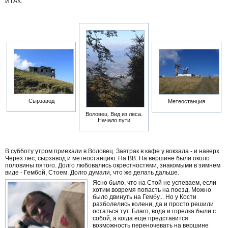
ИТАК.
Сырзавод
Метеостанция
Воловец. Вид из леса.
Начало пути
В субботу утром приехали в Воловец. Завтрак в кафе у вокзала - и наверх.
Через лес, сырзавод и метеостанцию. На ВВ. На вершине были около
половины пятого. Долго любовались окрестностями, знакомыми в зимнем
виде - Гембой, Стоем. Долго думали, что же делать дальше.
Ясно было, что на Стой не успеваем, если
хотим вовремя попасть на поезд. Можно
было двинуть на Гембу... Но у Кости
разболелись колени, да и просто решили
остаться тут. Благо, вода и горелка были с
собой, а когда еще представится
возможность переночевать на вершине