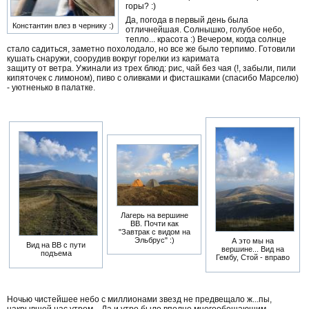
горы? :)
Да, погода в первый день была
Константин влез в чернику :)
отличнейшая. Солнышко, голубое небо,
тепло... красота :) Вечером, когда солнце
стало садиться, заметно похолодало, но все же было терпимо. Готовили
кушать снаружи, соорудив вокруг горелки из каримата
защиту от ветра. Ужинали из трех блюд: рис, чай без чая (!, забыли, пили
кипяточек с лимоном), пиво с оливками и фисташками (спасибо Марселю)
- уютненько в палатке.
Лагерь на вершине
ВВ. Почти как
"Завтрак с видом на
Эльбрус" :)
А это мы на
Вид на ВВ с пути
вершине... Вид на
подъема
Гембу, Стой - вправо
Ночью чистейшее небо с миллионами звезд не предвещало ж...пы,
накрывшей нас утром... Да и утро было вполне многообещающим.