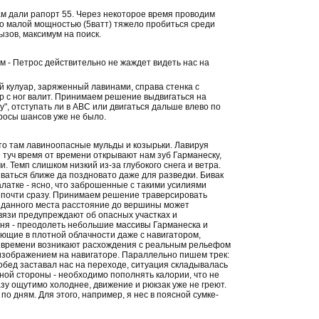
ам дали рапорт 55. Через некоторое время проводим
Но малой мощностью (5ватт) тяжело пробиться среди
зов, максимум на поиск.
 - Петрос действительно не жаждет видеть нас на
ий кулуар, заряженный лавинами, справа стенка с
ер с ног валит. Принимаем решение выдвигаться на
у", отступать ли в АВС или двигаться дальше влево по
аросы шансов уже не было.
то там лавиноопасные мульды и козырьки. Лавируя
 туч время от времени открывают нам зуб Гарманеску,
 Темп слишком низкий из-за глубокого снега и ветра.
иваться ближе да поздновато даже для разведки. Бивак
латке - ясно, что заброшенные с такими усилиями
ми почти сразу. Принимаем решение траверсировать
С данного места расстояние до вершины может
связи предупреждают об опасных участках и
ня - преодолеть небольшие массивы Гарманеска и
ающие в плотной облачности даже с навигатором,
 от времени возникают расхождения с реальным рельефом
 с изображением на навигаторе. Параллельно пишем трек:
а обед заставал нас на переходе, ситуация складывалась
одной стороны - необходимо пополнять калории, что не
разу ощутимо холоднее, движение и рюкзак уже не греют.
о дням. Для этого, например, я нес в поясной сумке-