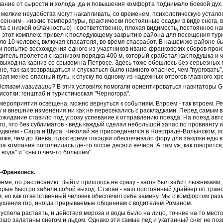
ание от сырости и холода, да и повышения комфорта поднимало боевой дух.
 мелкие неудобства могут накапливать, со временем, психологическую усталост
сенним - низкие температуры, практически постоянные осадки в виде снега, 
а с низкой облачностью) - соответственно, плохая видимость, постоянное 
 этот комплекс привел к последующему закрытию района для посещения тури
ло 10 человек, включая спасателя, во время спасработ. В нашем же районе бы
ри попытке восхождения одного из участников ивано-франковских сборов прои
одитель пролетел с карнизом порядка 400 м, который сработал как подушка и
й выход на карниз со срывом на Петросе. Здесь тоже обошлось без серьезных
не, так как возвращаться и спускаться было намного опаснее, чем "пурговать
ая менее опасный путь, к спуску по одному из надежных отрогов главного хр
едствам навигации?
В этих условиях помогали ориентироваться навигаторы Ga
сотки: генштаб и туристическая "Черногора".
а мероприятия освещена, можно вернуться к событиям. Втроем - так втроем. 
у и внешние изменения ни как не пересекались с раскладками. Перед самым в
ожидание ставило под угрозу успевание к отправлению поезда. На поезд автор
го, что без сублиматов - ведь каждый сделал небольшой запас по провианту 
вдвоем - Саша и Шура. Николай же присоединился в Новограде-Волынском, по
иже, чем до Киева, плюс время посадки обеспечивало фору для закупки еды 
а компания пополнилась где-то после десяти вечера. А там уж, как говорится
вода" и "сны о чем-то большем".
-Франковск.
емя, по расписанию. Выйти пришлось не сразу - вагон был забит лыжниками,
орые быстро забили собой выход. Стэпан - наш постоянный драйвер по трансф
 но как ответственный человек обеспечил себе замену. Мы с комфортом размес
ушения гор, иногда прерываемые общением с водителем Романом.
успела растаять, и действия мороза и воды было на лицо, точнее на то место
шо залатаны снегом и льдом. Однако эти самые лед и укатанный снег не поз