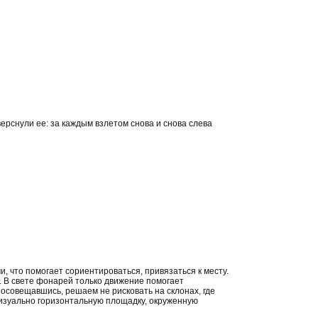
верснули ее: за каждым взлетом снова и снова слева
 что помогает сориентироваться, привязаться к месту.
. В свете фонарей только движение помогает
посовещавшись, решаем не рисковать на склонах, где
 визуально горизонтальную площадку, окруженную