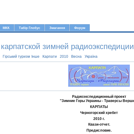
Jump to navigation
МКК
Табір Глобус
Змагання
Форум
 карпатской зимней радиоэкспедиции
Гірський туризм
Інше
Карпати
2010
Весна
Україна
Радиоэкспедиционный проект
"Зимние Горы Украины - Траверсы Верш
КАРПАТЫ
Черногорский хребет
2010 г.
Квази-отчет.
Предисловие.