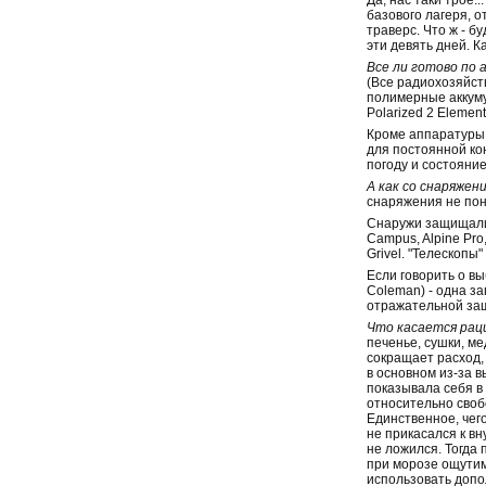
Да, нас таки трое.
базового лагеря, 
траверс. Что ж - б
эти девять дней. 
Все ли готово по
(Все радиохозяйст
полимерные аккуму
Polarized 2 Elemen
Кроме аппаратуры 
для постоянной ко
погоду и состояние
А как со снаряжен
снаряжения не пон
Снаружи защищались
Campus, Alpine Pro,
Grivel. "Телескопы"
Если говорить о вы
Coleman) - одна за
отражательной защи
Что касается рац
печенье, сушки, ме
сокращает расход,
в основном из-за в
показывала себя в 
относительно свобо
Единственное, чего
не прикасался к вн
не ложился. Тогда
при морозе ощутимо
использовать допол