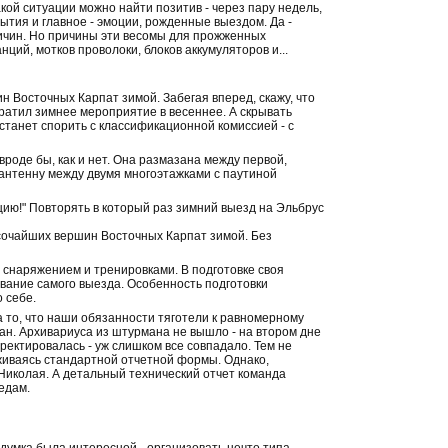
такой ситуации можно найти позитив - через пару недель,
ытия и главное - эмоции, рожденные выездом. Да -
ричин. Но причины эти весомы для прожженных
ций, мотков проволоки, блоков аккумуляторов и...
 Восточных Карпат зимой. Забегая вперед, скажу, что
вратил зимнее мероприятие в весеннее. А скрывать
 станет спорить с классификационной комиссией - с
 вроде бы, как и нет. Она размазана между первой,
 антенну между двумя многоэтажками с паутиной
ию!" Повторять в который раз зимний выезд на Эльбрус
высочайших вершин Восточных Карпат зимой. Без
 снаряжением и тренировками. В подготовке своя
ивание самого выезда. Особенность подготовки
 себе.
а то, что наши обязанности тяготели к равномерному
ман. Архивариуса из штурмана не вышло - на втором дне
ректировалась - уж слишком все совпадало. Тем не
рживаясь стандартной отчетной формы. Однако,
Николая. А детальный технический отчет команда
едам.