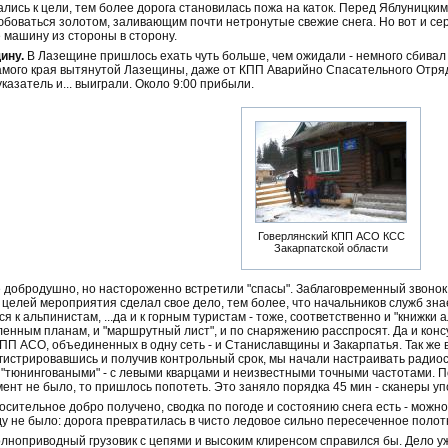
лись к цели, тем более дорога становилась пожа на каток. Перед Яблуницким
юбоваться золотом, заливающим почти нетронутые свежие снега. Но вот и се
машину из стороны в сторону.
ину.
В Лазещине пришлось ехать чуть больше, чем ожидали - немного сбивал с
самого края вытянутой Лазещины, даже от КПП Аварийно Спасательного Отряд
указатель и... выиграли. Около 9:00 прибыли.
Говерлянский КПП АСО КСС
Закарпатской области
 добродушно, но настороженно встретили "спасы". Заблаговременный звонок
 целей мероприятия сделал свое дело, тем более, что начальников служб зна
я к альпинистам, ...да и к горным туристам - тоже, соответственно и "книжки 
ленным планам, и "маршрутный лист", и по снаряжению расспросят. Да и конс
ПП АСО, объединенных в одну сеть - и Станиславщины и Закарпатья. Так же 
егистрировавшись и получив контрольный срок, мы начали настраивать радио
 "тюнинговаными" - с левыми кварцами и неизвестными точными частотами. По
мент не было, то пришлось попотеть. Это заняло порядка 45 мин - сканеры у
носительное добро получено, сводка по погоде и состоянию снега есть - можн
 не было: дорога превратилась в чисто ледовое сильно пересеченное полот
полноприводный грузовик с цепями и высоким клиренсом справился бы. Дело у