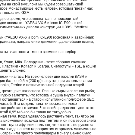
задумка была интересной - организовать нечто типа
ты на свой вкус, пока мы будем совершать свой
герое Монастырище, есть человек, готовый "вести" нас
дет покрытие GSM.
днее время, что сомневаться не приходится!
две носимые - YAESU VX-6 и Icom IC-E90, литий-
симметричных диполя конструкции HB9SL ''Vertical
 (YAESU VX-6 и Icom IC-E90) (основная и аварийная)
оординаты, направление движения, дальнейшие планы,
паты в частности - много времени на подбор
on, Swan, Milo. Поларушки - тоже сборная солянка:
. Пластики - Koflach и Scarpa. Снегоступы - TSL, а кошки
еоценить сложно.
ски - на газу. На трех человек две горелки (MSR и
н баллон 0,5 л (230 гр) на сутки, при использовании
tonka, Ferrino и незначительной подсушки вещей.
гречка, рис, как основа. Разные сыры и соленая рыба;
 Нужно заметить, что готовка и сушка внутри палатки
ли остановиться на старой испытанной полусфере SEC,
с лихвой. Эта модель палатки весьма неплохо
ркас работает отлично. Что особо радовало - достаток
сотой 0,95 м было бы точно не так удобно.
ная тема. Когда удавалось растянуть тент, так чтоб он
ь циркуляция воздуха под тентом, и он под весом снега
яя - мультифункциональная, что сказать, но рукоятка
то мы в ходе нашего мероприятия старались максимально
), сараи или просто полупещеры в снегу. Важно было