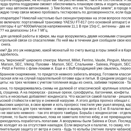
.. группа поддержки, на которую мы так рассчитывали, так и не состоялась. А 
откуда группа поддержки сможет обеспечивать плановую связь и ходить маршру
удет наш автоном автономнее. :) Тем более, что на "большой земле", в городе 
Каждую точку связи можно пробовать тестировать по договоренности, если бу
 аппаратуре?
Николай настолько был сконцентрирован на этом вопросе после
во включало: портативный трансивер YAESU FT-817 (это основной аппарат) и 
ляторы 4 шт*4000мА/часов напряжением 11,1 В при 15гр С, антенны - два не 
t?? на диапазоны 14 и 7 МГц.
для целевой работы в эфире, мы еще вооружились двумя носимыми станциями
нтрольной связи со спасателями. По ней мы в течении дня сообщали свои к
 снега.
ием?
Да это уж неведомо, какой мохнатый по счету выезд в горы зимой и в Кар
адобилось.
 "верхонкой" широкого спектра: Marmot, Millet, Ferrino, Vaude, Pinguin, Mars
 Marson, SEC, Viking. Пуховки - Marson, SEC. Спальники - Salewa, Pinguin, SEC
 - Petzl и Ferrino с флик-локами и. Еще и с Buff-продукцией уже свыклись, пер
бранном снаряжении, то придется немного забегать вперед. Готовили классиче
пасная или на случай параллельной готовки еды и питья. В среднем уходил оди
ты: на трех человек с учетом топления воды из снега, забивки термосов - Ta
иона,
то придерживались схемы не далекой от классической: крупяные хлопья, 
д, сгущенка. А на перекусах - разные орехи, сухофрукты, батончики, конфеты.
 хоть и несколько добавляет конденсата. Что касается самой палатки - реши
ысокой стойкости к ветру и снежной нагрузке. А этого добра прогноз обещал 
высоких широтах, в свое время и хоть прогресс текстиля уже ушел вперед, ка
дного места для трех человек - и вверх и вширь при весе 4,5 кг. В палатке вы
 не хватало немного - так это второго тамбура. Борьба с конденсатом - отдель
утрянке, то было нормально, пока не заметало плотно юбку, и не прекращалас
 приходилось поработать лопатами. А вооружены были Salewa и Ocun. Последн
 холодит из-за отсутствия накладок. Если вернуться к палатке, то скажу, ч
нительную защиту от ветра и снега - будь то колыбы (летние лачуги чабанов