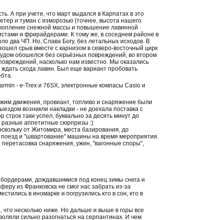
ь. А при учете, что март выдался в Карпатах в это
ветер и туман с изморозью (точнее, высота нашего
накопление снежной массы и повышение лавинной
стами и фрирайдерами. К тому же, в соседнем районе в
ло два ЧП. Но, Слава Богу, без летальных исходов. В
зошел срыв вместе с карнизом в северо-восточный цирк
 чудом обошелся без серьёзных повреждений, во втором
 повреждений, насколько нам известно. Мы оказались
", ждать схода лавин. Был еще вариант пробовать
ебта.
rmin - e-Trex и 76SX, электронные компасы Casio и
Режим движения, провиант, топливо и снаряжение были
ыездом возникли накладки - не доехала поставка с
 строк таки успел, буквально за десять минут до
и разные аппетитные сюрпризы :)
скольку от Житомира, места базирования, до
в поезд и "швартование" машины на время мероприятия.
, перетасовка снаряжения, ужин, "вагонные споры",
 бордерами, дождавшимися под конец зимы снега и
еру из Франковска не смог нас забрать из-за
тились в иномарке и погрузились кто в сон, кто в
, что несколько ниже. Но дальше и выше в горы все
воляли сильно разогнаться на серпантинах. И чем