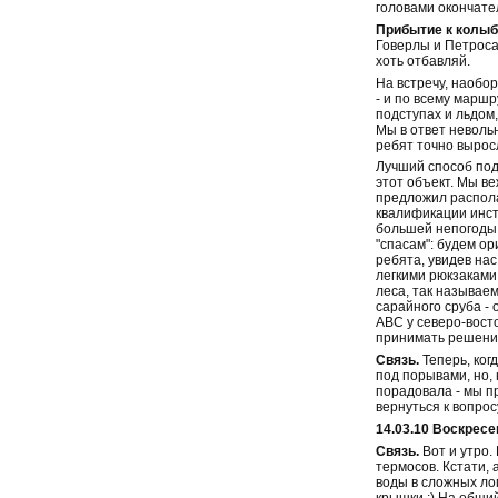
головами окончател
Прибытие к колыб
Говерлы и Петроса.
хоть отбавляй.
На встречу, наобор
- и по всему маршр
подступах и льдом
Мы в ответ неволь
ребят точно вырос
Лучший способ подн
этот объект. Мы в
предложил располаг
квалификации инст
большей непогоды и
"спасам": будем о
ребята, увидев нас
легкими рюкзаками
леса, так называем
сарайного сруба - 
АВС у северо-вост
принимать решение 
Связь.
Теперь, ког
под порывами, но,
порадовала - мы п
вернуться к вопрос
14.03.10 Воскресе
Связь.
Вот и утро.
термосов. Кстати, 
воды в сложных ло