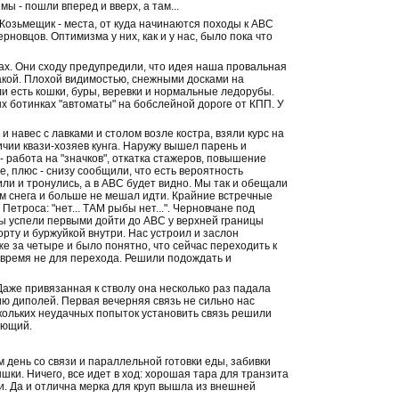
ы - пошли вперед и вверх, а там...
Козьмещик - места, от куда начинаются походы к АВС
новцов. Оптимизма у них, как и у нас, было пока что
азах. Они сходу предупредили, что идея наша провальная
такой. Плохой видимостью, снежными досками на
и есть кошки, буры, веревки и нормальные ледорубы.
х ботинках "автоматы" на бобслейной дороге от КПП. У
и навес с лавками и столом возле костра, взяли курс на
чии квази-хозяев кунга. Наружу вышел парень и
 работа на "значков", откатка стажеров, повышение
, плюс - снизу сообщили, что есть вероятность
или и тронулись, а в АВС будет видно. Мы так и обещали
ем снега и больше не мешал идти. Крайние встречные
Петроса: "нет... ТАМ рыбы нет...". Черновчане под
еры успели первыми дойти до АВС у верхней границы
орту и буржуйкой внутри. Нас устроил и заслон
же за четыре и было понятно, что сейчас переходить к
и время не для перехода. Решили подождать и
Даже привязанная к стволу она несколько раз падала
ию диполей. Первая вечерняя связь не сильно нас
скольких неудачных попыток установить связь решили
ующий.
 день со связи и параллельной готовки еды, забивки
шки. Ничего, все идет в ход: хорошая тара для транзита
и. Да и отлична мерка для круп вышла из внешней