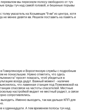
 перевалом мы пересекли полосу свободного от туч
рые гряды туч над самой головой, и бешеные порывы
 толку указатель на Козьмещик "9 км" из центра, хотя
а не менее девяти км. Решили поставить на память и
 в Говерлянскую и Ворохтянскую службы с подробным
ем не понаслышке. Нужно отметить, что здесь
альпиниста" просят показать, чтоб убедиться в
ультацию всегда дадут. Важный момент - наличие
выяснилось, что лавинная станция под Пожежевской на
станции спассвязи на частоты спасателей. Местные
скольку настройкой ведает не местный радист, а связи
порно сопротивлялись.
о выходить. Именно выходить, так как дальше КПП для
но.
же к одиннадцати. А тем временем полосы туч над