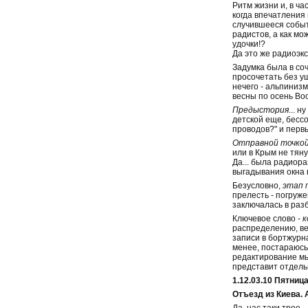
Ритм жизни и, в ча
когда впечатления 
случившееся событ
радистов, а как мо
удочки!?
Да это же радиоэкс
Задумка была в со
просочетать без у
нечего - альпинизм
весны по осень Во
Предыстория
... 
детской еще, бесс
проводов?" и первы
Отправной точко
или в Крым не тяну
Да... была радиор
выгадывания окна в
Безусловно,
этап 
прелесть - погруж
заключалась в раз
Ключевое слово -
к
распределению, век
записи в бортжурна
менее, постараюсь
редактирование мы
представит отдельн
1.12.03.10 Пятница
Отъезд из Киева. 