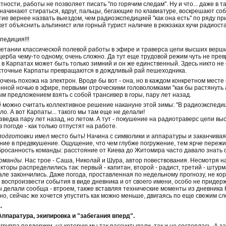
стности, работы не позволяет писать "по горячим следам". Ну и что... даже в 
начинают стираться, вдруг, пальцы, бегающие по клавиатуре, воскрешают соб
ие вернее назвать выездом, чем радиоэкспедицией "как она есть" по ряду п
жет объяснить альпинист или горный турист наличие в рюкзаках кучи радиостан
педиция!!!
четании классической полевой работы в эфире и траверса цепи высших вершин
щерба чему-то одному, очень сложно. Да тут еще трудовой режим чуть не пре
 в Карпатах может быть только зимний и он же единственный. Здесь никто не
сточные Карпаты превращаются в дождливый рай пешеходника.
ну очень похожа на электрон. Вроде бы вот - она, но в каждом конкретном месте
онной ночью в эфире, первыми отроческими головоломками "как бы растянуть
м предложением взять с собой трансивер в горы, пару лет назад.
й
можно считать коллективное решение накануне этой зимы: "В радиоэкспедиц
ло. А вот Карпаты... такого мы там еще не делали!
азведка пару лет назад, но летом. А тут - покушение на радиотраверс цепи 
 погоде - как только отпустят на работе.
подготовки
имел место быть! Начина с символики и аппаратуры и заканчивая
ение в предвкушение. Ощущение, что чем глубже погружение, тем ярче переж
бросанность команды: расстояние от Киева до Житомира часто давало знать о
оманды
. Нас трое - Саша, Николай и Шура, автор повествования. Несмотря н
торы распределились так: первый - капитан, второй - радист, третий - штур
ле закончились. Даже погода, проставленная по недельному прогнозу, не кор
 воспроизвести события в виде дневника и от своего имени, особо не приде
 делали сообща - втроем, также вставляя технические моменты из дневника 
о, сейчас же хочется упустить как можно меньше, двигаясь по еще свежим сл
.
Аппаратура, экипировка и "забегания вперд".