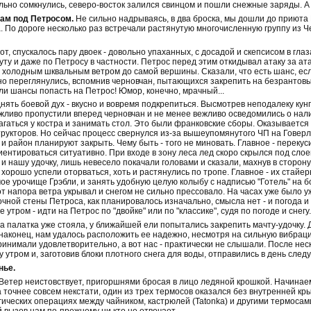
ьно сомкнулись, северо-восток залился свинцом и пошли снежные заряды. А м
ам под Петросом.
Не сильно надрываясь, в два броска, мы дошли до приюта 
 По дороге несколько раз встречали растянутую многочисленную группу из Чер
от, спускалось пару двоек - довольно упаханных, с досадой и скепсисом в гл
уту и даже по Петросу в частности. Петрос перед этим откидывал атаку за а
, холодным шквальным ветром до самой вершины. Сказали, что есть шанс, есл
но переглянулись, вспомнив черновчан, пытающихся закрепить на безрантовы
ли шансы попасть на Петрос! Юмор, конечно, мрачный...
ять боевой дух - вкусно и вовремя подкрепиться. Высмотрев неподалеку кунг 
ежливо пропустили вперед черновчан и не менее вежливо осведомились о нали
аться у костра и занимать стол. Это были франковские сборы. Оказывается -
рукторов. Но сейчас процесс свернулся из-за вышеупомянутого ЧП на Говерле
 район планируют закрыть. Чему быть - того не миновать. Главное - перекус
риентироваться ситуативно. При входе в зону леса лед скоро скрылся под сло
 и нашу удочку, лишь невесело покачали головами и сказали, махнув в сторону 
 хорошо успели оторваться, хоть и растянулись по тропе. Главное - их стай
ое урочище Грэбли, и занять удобную целую колыбу с надписью "Готель" на б
от напора ветра укрывал и снегом не сильно прессовало. На часах уже было у
очной стены Петроса, как планировалось изначально, смысла нет - и погода 
утром - идти на Петрос по "двойке" или по "классике", судя по погоде и снегу.
да палатка уже стояла, у ближайшей ели попытались закрепить мачту-удочку. 
 наконец, нам удалось расположить ее надежно, несмотря на сильную вибрац
ринимали удовлетворительно, а вот нас - практически не слышали. После не
у утром и, заготовив блоки плотного снега для воды, отправились в день след
нье.
 Ветер неистовствует, пригоршнями бросая в лицо ледяной крошкой. Начинаем
а точнее совсем некстати, один из трех термосов оказался без внутренней кры
гических операциях между чайником, кастрюлей (Tatonka) и другими термосам