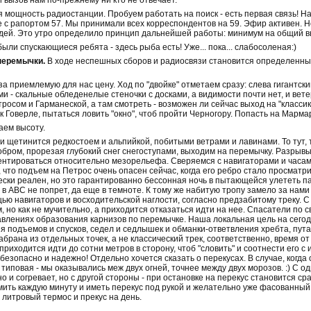
 вызов нам по-прежнему ни кто не отвечает.
 мощность радиостанции. Пробуем работать на поиск - есть первая связь! Н
бе с рапортом 57. Мы принимали всех корреспондентов на 59. Эфир активен. 
дей. Это утро определило принцип дальнейшей работы: минимум на общий вы
ыли спускающиеся ребята - здесь рыба есть! Уже... пока... слабосоленая:)
перемычки.
В ходе неспешных сборов и радиосвязи становится определенным
за приемлемую для нас цену. Ход по "двойке" отметаем сразу: слева гигантск
и - скальные обледенелые стеночки с досками, а видимости почти нет, и вет
осом и Гарманеской, а там смотреть - возможен ли сейчас выход на "классик
к Говерле, пытаться ловить "окно", чтоб пройти Черногору. Попасть на Марм
ем высоту.
 щетинится редкостоем и альпийкой, побитыми ветрами и лавинами. То тут, 
обром, прорезая глубокий снег снегоступами, выходим на перемычку. Разрывы
ентироваться относительно мезорельефа. Сверяемся с навигаторами и часами.
 что подъем на Петрос очень опасен сейчас, когда его ребро стало просматр
ески реален, но это гарантированно бессонная ночь в пытающейся улететь па
з в АВС не попрет, да еще в темноте. К тому же набитую тропу замело за на
ью навигаторов и восходительской наглости, согласно предзабитому треку. 
, но как не мучительно, а приходится отказаться идти на нее. Спасатели по 
лениях образования карнизов по перемычке. Наша локальная цель на сегод
ия подъемов и спусков, седел и седлышек и обманки-ответвления хребта, пут
набрана из отдельных точек, а не классический трек, соответственно, время
приходится идти до сотни метров в сторону, чтоб "словить" и соотнести его
 безопасно и надежно! Отдельно хочется сказать о перекусах. В случае, когд
 типовая - мы оказывались меж двух огней, точнее между двух морозов. :) С 
но и согревает, но с другой стороны - при остановке на перекус становится с
ить каждую минуту и иметь перекус под рукой и желательно уже фасованный п
литровый термос и прекус на день.