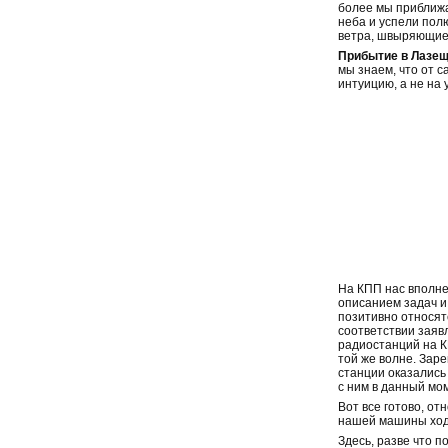
более мы приближа
неба и успели пол
ветра, швыряющие 
Прибытие в Лазещ
мы знаем, что от 
интуицию, а не на 
На КПП нас вполне
описанием задач и
позитивно относятс
соответствии заяв
радиостанций на К
той же волне. Зар
станции оказались
с ним в данный мо
Вот все готово, от
нашей машины ходу
Здесь, разве что 