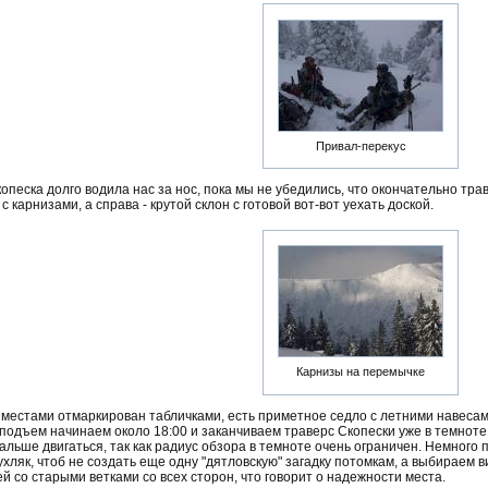
Привал-перекус
опеска долго водила нас за нос, пока мы не убедились, что окончательно тра
с карнизами, а справа - крутой склон с готовой вот-вот уехать доской.
Карнизы на перемычке
местами отмаркирован табличками, есть приметное седло с летними навесами,
одъем начинаем около 18:00 и заканчиваем траверс Скопески уже в темноте
альше двигаться, так как радиус обзора в темноте очень ограничен. Немного 
ухляк, чтоб не создать еще одну "дятловскую" загадку потомкам, а выбираем
й со старыми ветками со всех сторон, что говорит о надежности места.