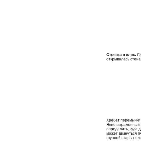
Стоянка в елях.
Ск
открывалась стена 
Хребет перемычки 
Явно выраженный п
определить, куда д
может двинуться п
группой старых еле