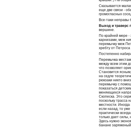
крышки.:) На общий
Сказывается малая
еще две связи - о
громогласных сосе
Все-таки неправы б
Выход и траверс 
вершине.
По крайней мере - 
карнизами, меж ним
перемычку меж Петр
хребту от Петроса 
Постепенно набира
Перемычка местами
между всем этим д
что позволяет ори
Становится ясным,
на седле теоретич
рюкзаки никто вни
перемычку с помощ
показаться детским
меняющихся направ
Скопеска. Это сер
поскольку трасса 
местности. Иногда 
если назад, то уже
практически всегда
только дает силы, 
Здесь нужно эконом
банане заряженый 