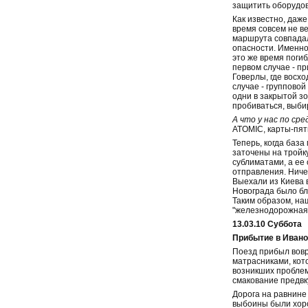
защитить оборудов
Как известно, даже
время совсем не ве
маршрута совпадал
опасности. Именно
это же время погиб
первом случае - п
Говерлы, где восх
случае - группово
одни в закрытой зо
пробиваться, выбир
А что у нас по ср
ATOMIC, карты-пяти
Теперь, когда баз
заточены на тройк
сублиматами, а ее 
отправления. Ниче
Выехали из Киева 
Новограда было бл
Таким образом, наш
"железнодорожная 
13.03.10 Суббота
Прибытие в Ивано
Поезд прибыл вовр
матрасниками, кот
возникших проблем,
смакование предвк
Дорога на равнине 
выбоины были хоро