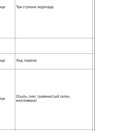
нце
Три ступени ледопада
нце
Лед, перила
Осыпь, снег, травянистый склон,
нце
конгломерат