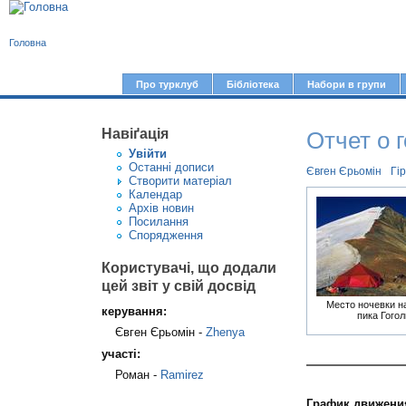
В
Головна
и
є
Про турклуб
Бібліотека
Набори в групи
Г
т
о
у
Навіґація
Отчет о 
л
Увiйти
т
о
Останні дописи
Євген Єрьомін
Гі
Створити матерiал
в
Календар
Архів новин
н
Посилання
е
Спорядження
м
Користувачі, що додали
е
цей звіт у свій досвід
н
Место ночевки н
керування:
пика Гогол
ю
Євген Єрьомін -
Zhenya
участі:
Роман -
Ramirez
График движени