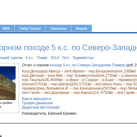
Jump to navigation
МКК
Табір Глобус
Змагання
Форум
горном походе 5 к.с. по Северо-Запа
рський туризм
5 к.с.
Памір
2014
Літо
Таджикістан
Отчет о горном
походе 5 к.с. по Северо-Западному Памиру
(pdf, 
Киш.Депшар(р.Муксу) – лет.Иргет – пер.Белькандоу(н/к,3388м) –
киш.Депшар – киш.Мук – пер.Травянистый(н/к,2750м) – р.Шагаз
пер.Ташлык(2Б,4600м) – р.Вера – р.Сугран – р.Бырс – траверс[п
Шапак(5701м) – пер.Шапак)](3А,5701м) – лед.Шини-бини – пер.5
траверс[пер.Летавета В. – пик Кинохроники(5070м) – пер.Летав
лед.Гандо – лед.Дорофева – пер.Каунас(2А, 4750м) – лед.Гармо 
Карта маршрута
График движения
а гребне
ь
Додаткові фотографії
Руководитель: Евгений Еремин.
я