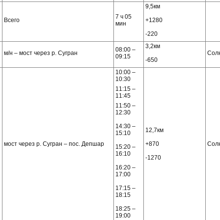
9,5км
7 ч 05
Всего
+1280
мин
-220
3,2км
08:00 –
м/н – мост через р. Сугран
Сол
09:15
-650
10:00 –
10:30
11:15 –
11:45
11:50 –
12:30
14:30 –
12,7км
15:10
мост через р. Сугран – пос. Депшар
+870
Сол
15:20 –
16:10
-1270
16:20 –
17:00
17:15 –
18:15
18:25 –
19:00