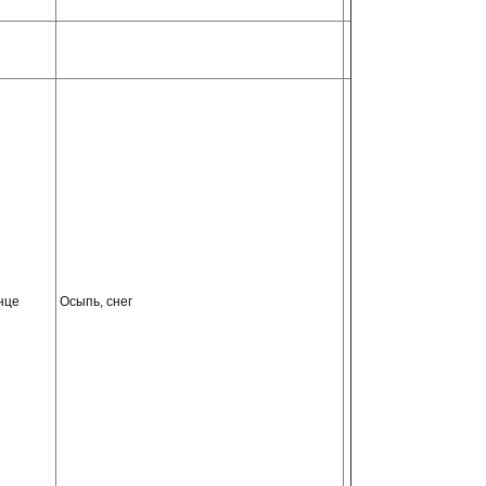
нце
Осыпь, снег