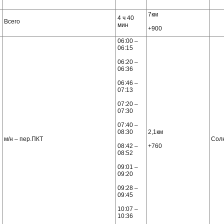
7км
4 ч 40
Всего
мин
+900
06:00 –
06:15
06:20 –
06:36
06:46 –
07:13
07:20 –
07:30
07:40 –
08:30
2,1км
м/н – пер.ПКТ
Сол
08:42 –
+760
08:52
09:01 –
09:20
09:28 –
09:45
10:07 –
10:36