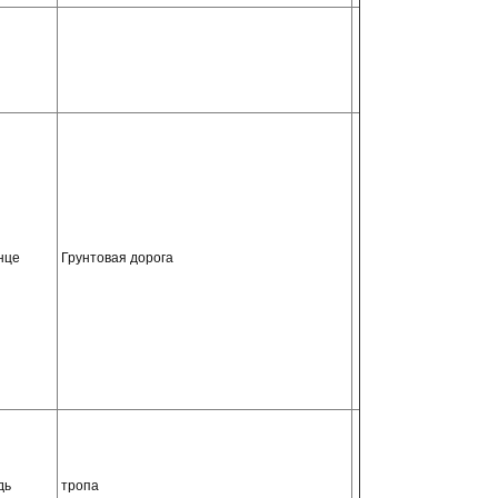
нце
Грунтовая дорога
дь
тропа