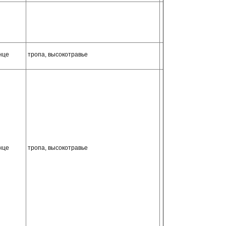
нце
тропа, высокотравье
нце
тропа, высокотравье