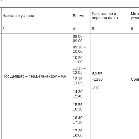
Расстояние и
Мет
Название участка
Время
перепад высот
усл
3
4
5
6
08:00 –
09:00
09:10 –
10:00
10:20 –
11:00
11:15 –
12:05
9,5 км
Пос.Депшар – пер.Белькандоу – м/н
12:15 –
+1280
Сол
13:05
-220
14:30 –
15:40
15:55 –
16:30
16:40 –
17:10
17:20 –
18:00