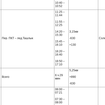
10:40 –
10:52
11:25 –
11:44
11:55 –
12:25
14:20 –
3,15км
15:30
Пер. ПКТ – лед.Ташлык
-630
Сол
15:45 –
16:10
+130
16:20 –
16:40
16:50 –
17:10
5,25км
6 ч 29
Всего
+890
мин
-630
06:00 –
07:21
07:30 –
08:00