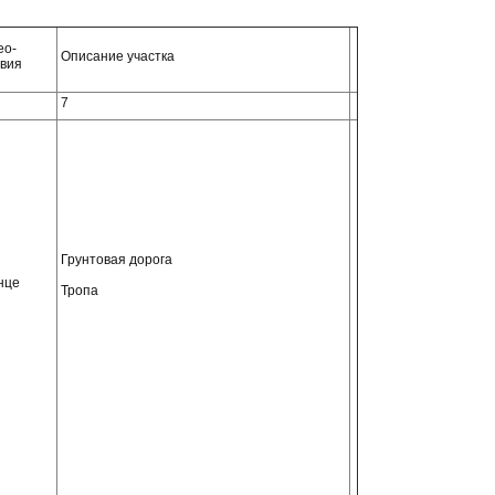
ео-
Описание участка
овия
7
Грунтовая дорога
нце
Тропа