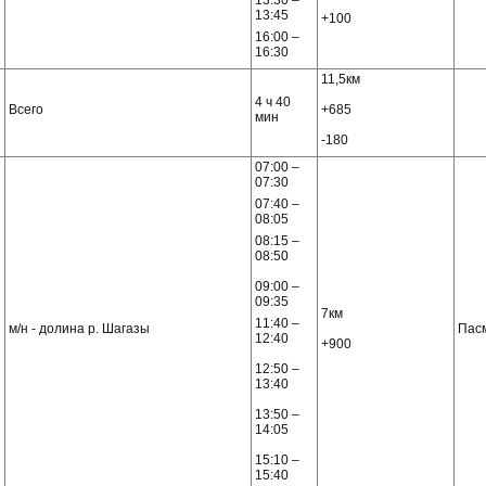
13:30 –
13:45
+100
16:00 –
16:30
11,5км
4 ч 40
Всего
+685
мин
-180
07:00 –
07:30
07:40 –
08:05
08:15 –
08:50
09:00 –
09:35
7км
11:40 –
м/н - долина р. Шагазы
Пас
12:40
+900
12:50 –
13:40
13:50 –
14:05
15:10 –
15:40