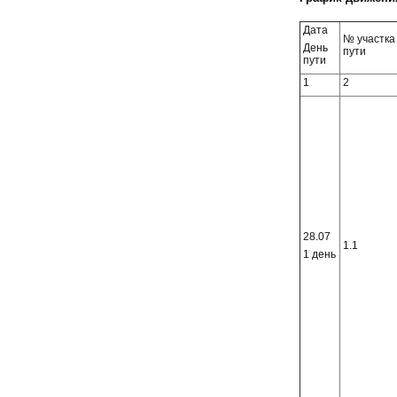
Дата
№ участка
День
пути
пути
1
2
28.07
1.1
1 день