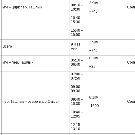
2,9км
08:10 –
м/н – цирк пер. Ташлык
Сол
10:30
+745
10:40 –
15:30
15:40 –
15:50
2,9км
9 ч 11
Всего
мин
+745
0,2км
05:10 –
м/н – пер. Ташлык
Сол
06:40
+85
07:00 –
07:50
09:00 –
09:30
8,1км
09:40 –
пер. Ташлык – озеро в д.р.Сугран
Сол
10:30
-1600
10:40 –
12:05
12:15 –
13:10