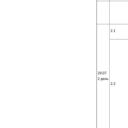
2.1
29.07
2 день
2.2