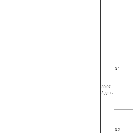
3.1
30.07
3 день
3.2