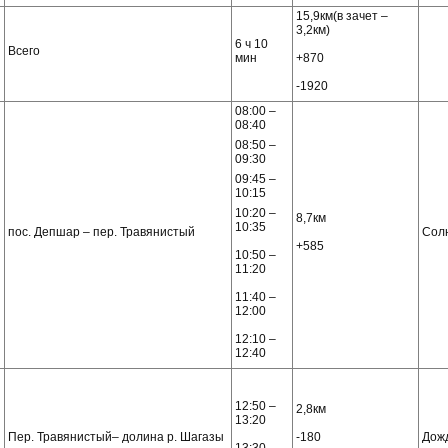
15,9км(в зачет –
3,2км)
6 ч 10
Всего
мин
+870
-1920
08:00 –
08:40
08:50 –
09:30
09:45 –
10:15
10:20 –
8,7км
10:35
пос. Депшар – пер. Травянистый
Сол
+585
10:50 –
11:20
11:40 –
12:00
12:10 –
12:40
12:50 –
2,8км
13:20
Пер. Травянистый– долина р. Шагазы
-180
Дож