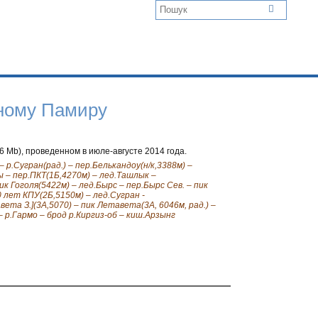
дному Памиру
26 Mb), проведенном в июле-августе 2014 года.
 р.Сугран(рад.) – пер.Белькандоу(н/к,3388м) –
ы – пер.ПКТ(1Б,4270м) – лед.Ташлык –
ик Гоголя(5422м) – лед.Бырс – пер.Бырс Сев. – пик
0 лет КПУ(2Б,5150м) – лед.Сугран -
ета З.](3А,5070) – пик Летавета(3А, 6046м, рад.) –
– р.Гармо – брод р.Киргиз-об – киш.Арзынг