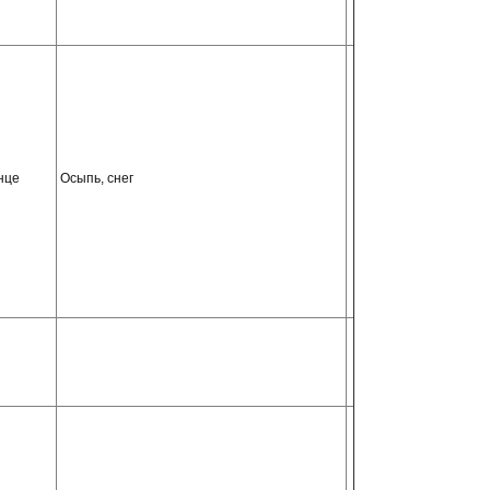
нце
Осыпь, снег