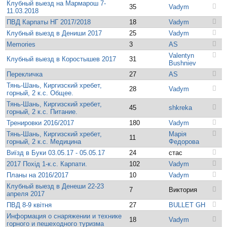
Клубный выезд на Мармарош 7-
35
Vadym
11.03.2018
ПВД Карпаты НГ 2017/2018
18
Vadym
Клубный выезд в Дениши 2017
25
Vadym
Memories
3
AS
Valentyn
Клубный выезд в Коростышев 2017
31
Bushniev
Перекличка
27
AS
Тянь-Шань, Киргизский хребет,
28
Vadym
горный, 2 к.с. Общее.
Тянь-Шань, Киргизский хребет,
45
shkreka
горный, 2 к.с. Питание.
Тренировки 2016/2017
180
Vadym
Тянь-Шань, Киргизский хребет,
Марія
11
горный, 2 к.с. Медицина
Федорова
Виїзд в Буки 03.05.17 - 05.05.17
24
стас
2017 Похід 1-к.с. Карпати.
102
Vadym
Планы на 2016/2017
10
Vadym
Клубный выезд в Денеши 22-23
7
Виктория
апреля 2017
ПВД 8-9 квітня
27
BULLET GH
Информация о снаряжении и технике
18
Vadym
горного и пешеходного туризма