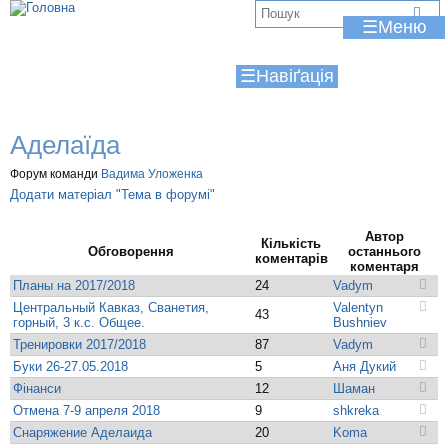
Jump to navigation
В
☰
и
☰
є
т
Аделаїда
у
Форум команди
Вадима Уложенка
т
Додати матеріал "Тема в форумі"
Автор
Кількість
Обговорення
останнього
коментарів
коментаря
Планы на 2017/2018
24
Vadym
Центральный Кавказ, Сванетия,
Valentyn
43
горный, 3 к.с. Общее.
Bushniev
Тренировки 2017/2018
87
Vadym
Буки 26-27.05.2018
5
Аня Дукий
Фінанси
12
Шаман
Отмена 7-9 апреля 2018
9
shkreka
Снаряжение Аделаида
20
Koma