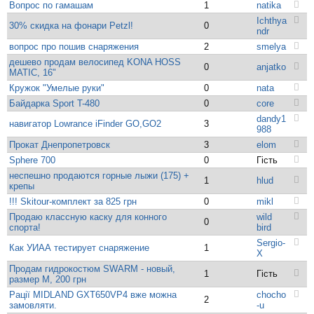
Вопрос по гамашам
1
natika
Ichthya
30% скидка на фонари Petzl!
0
ndr
вопрос про пошив снаряжения
2
smelya
дешево продам велосипед KONA HOSS
0
anjatko
MATIC, 16"
Кружок "Умелые руки"
0
nata
Байдарка Sport T-480
0
core
dandy1
навигатор Lowrance iFinder GO,GO2
3
988
Прокат Днепропетровск
3
elom
Sphere 700
0
Гість
неспешно продаются горные лыжи (175) +
1
hlud
крепы
!!! Skitour-комплект за 825 грн
0
mikl
Продаю классную каску для конного
wild
0
спорта!
bird
Sergio-
Как УИАА тестирует снаряжение
1
X
Продам гидрокостюм SWARM - новый,
1
Гість
размер М, 200 грн
Рації MIDLAND GXT650VP4 вже можна
chocho
2
замовляти.
-u