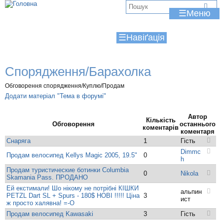
Jump to navigation
В
☰
и
☰
є
т
Спорядження/Барахолка
у
Обговорення спорядження/Куплю/Продам
т
Додати матеріал "Тема в форумі"
Автор
Кількість
Обговорення
останнього
коментарів
коментаря
Снаряга
1
Гість
Dimmc
Продам велосипед Kellys Magic 2005, 19.5"
0
h
Продам туристические ботинки Columbia
0
Nikola
Skamania Pass. ПРОДАНО
Ей екстимали! Шо нікому не потрібні КІШКИ
альпин
PETZL Dart SL + Spurs - 180$ НОВІ !!!!! Ціна
3
ист
ж просто халявна! =-O
Продам велосипед Kawasaki
3
Гість