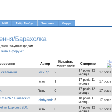
Jump to navigation
МКК
Табір Глобус
Змагання
Форум
ення/Барахолка
ядження/Куплю/Продам
"Тема в форумі"
Кількість
Ча
оворення
Автор
Створено
коментарів
17 років 12
 скальники
LockRip
2
17 років
місяців
17 років 11
Гість
1
17 років
місяців
17 років 12
и.
Гість
0
17 років
місяців
ЖАРА? в киевских
18 років 1
Ichthyandr
5
17 років
місяць
lan Explorist 200.
17 років 12
Гість
0
17 років
місяців