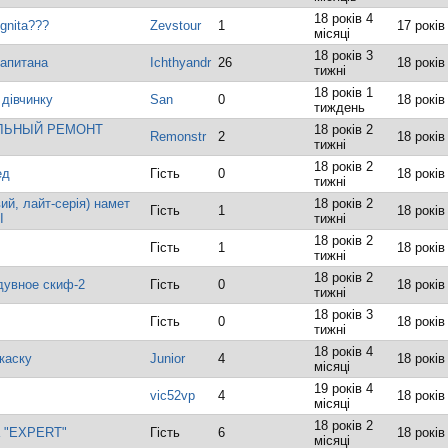
18 років 4
gnita???
Zevstour
1
17 років
місяці
18 років 3
апитана
Ichthyandr
26
18 років
тижні
18 років 1
 дівчинку
San
0
18 років
тиждень
ЛЬНЫЙ РЕМОНТ
18 років 2
Remonstr
2
18 років
тижні
18 років 2
ед
Гість
0
18 років
тижні
й, лайт-серія) намет
18 років 2
Гість
1
18 років
I
тижні
18 років 2
Гість
1
18 років
тижні
18 років 2
дувное скиф-2
Гість
0
18 років
тижні
18 років 3
Гість
0
18 років
тижні
18 років 4
каску
Junior
4
18 років
місяці
19 років 4
vic52vp
4
18 років
місяці
18 років 2
а "EXPERT"
Гість
6
18 років
місяці