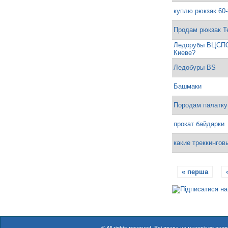
куплю рюкзак 60
Продам рюкзак Te
Ледорубы ВЦСПС 
Киеве?
Ледобуры BS
Башмаки
Породам палатку 
прокат байдарки
какие треккингов
« перша
С
т
о
р