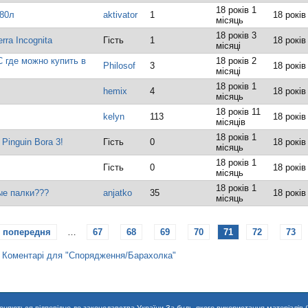
18 років 1
-80л
aktivator
1
18 років
місяць
18 років 3
rra Incognita
Гість
1
18 років
місяці
где можно купить в
18 років 2
Philosof
3
18 років
місяці
18 років 1
hemix
4
18 років
місяць
18 років 11
kelyn
113
18 років
місяців
18 років 1
Pinguin Bora 3!
Гість
0
18 років
місяць
18 років 1
Гість
0
18 років
місяць
18 років 1
ые палки???
anjatko
35
18 років
місяць
‹ попередня
…
67
68
69
70
71
72
73