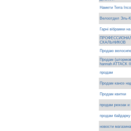
Намети Terra Inco
Велоотдел Эль-К
Гарні вібрамки на
ПРОФЕССИОНА
СКАЛЬНИКОВ
Продаю велосип
Продам (штормови
hannah ATTACK II
продам
Продам каноэ на
Продам квитки
продам рюкзак и 
продам байдарку
новости магазин