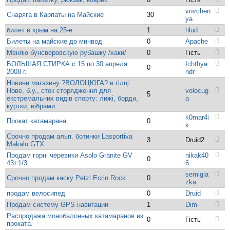
vovchen
Снаряга в Карпаты на Майские
30
ya
билет в крым на 25-е
1
hlud
Билеты на майские до минвод
0
Apache
Меняю бунсверовскую рубашку /хаки/
0
Гість
БОЛЬШАЯ СТИРКА с 15 по 30 апреля
Ichthya
0
2008 г.
ndr
Новини магазину ?ВОЛОЦЮГА? в гілці.
Нове, б.у., сток сторядження для
volocug
5
екстремальних видів спорту: лижі, борди,
a
куртки, вібрами...
k0mar4i
Прокат катамарана
0
k
Срочно продам альп. ботинки Lasportiva
3
Druid2
Makalu GTX
Продам горні черевики Asolo Granite GV
nikak40
0
43+1/3
6
semigla
Срочно продам каску Petzl Ecrin Rock
0
zka
продам велосипед
0
Druid
Продам систему GPS навигации
1
Dim
Распродажа монобалонных катамаранов из
0
Гість
проката.