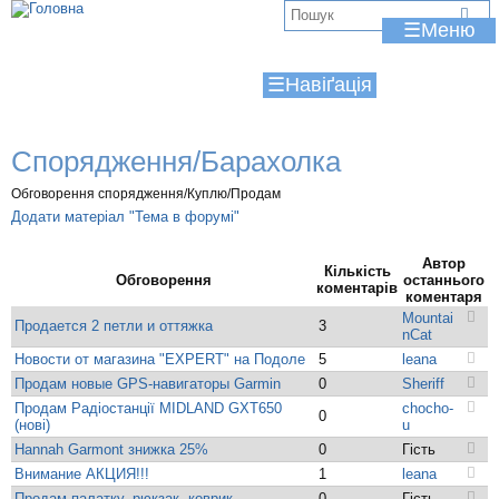
Jump to navigation
В
☰
и
☰
є
т
Спорядження/Барахолка
у
Обговорення спорядження/Куплю/Продам
т
Додати матеріал "Тема в форумі"
Автор
Кількість
Обговорення
останнього
коментарів
коментаря
Mountai
Продается 2 петли и оттяжка
3
nCat
Новости от магазина "EXPERT" на Подоле
5
leana
Продам новые GPS-навигаторы Garmin
0
Sheriff
Продам Радіостанції MIDLAND GXT650
chocho-
0
(нові)
u
Hannah Garmont знижка 25%
0
Гість
Внимание АКЦИЯ!!!
1
leana
Продам палатку, рюкзак, коврик
0
Гість