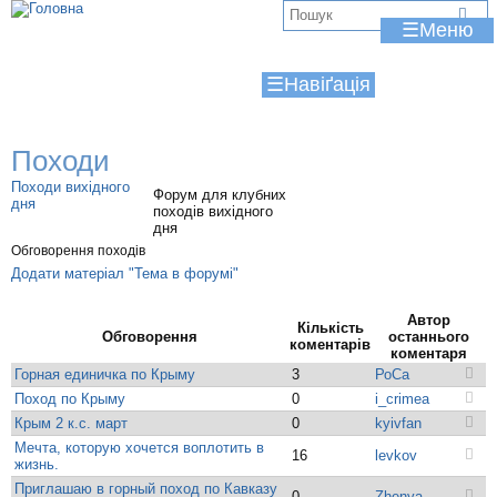
Jump to navigation
В
☰
и
☰
є
т
Походи
у
Походи вихідного
Форум для клубних
т
дня
походів вихідного
дня
Обговорення походів
Додати матеріал "Тема в форумі"
Автор
Кількість
Обговорення
останнього
коментарів
коментаря
Горная единичка по Крыму
3
РоСа
Поход по Крыму
0
i_crimea
Крым 2 к.с. март
0
kyivfan
Мечта, которую хочется воплотить в
16
levkov
жизнь.
Приглашаю в горный поход по Кавказу
0
Zhenya