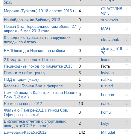
5к.с.
СЧАСТЛИВ
Марокко (Тубкаль) 10-18 апреля 2013 г.
4
ЧИК
На байдарках по Байкалу 2013
0
suvorovin
Пешая 1-ка Перевальное-Коктебель. 27
7
MAG
апреля - 5 мая 2013 года
К сведению туристов, планирующих
9
okravchuk
походы по Алтаю
alexey_m19
ВЕЛОпоход в Израиль на майски
0
76
2-9 марта Говерла + Петрос
2
lexrider
Пешеходный поход по Камчатке 2013
0
Гість
Помогите найти группу
3
kyivfan
ПВД в Крым (март)
1
natika
Карпаты. Горная 2-ка в феврале
2
rusved
Лижний похід в Карпатах - після Нового
0
borman
Року (1-2 к.с.)
Враження осені 2012
13
natika
Фильм о Памире-2011 с пиком Сов.
3
homul
Офицеров - в сети!
Библиотека отчетов о спортивных
2
kelyn
походах (СССР и после)
Демерджи-Караби-2012
142
Mitrudat