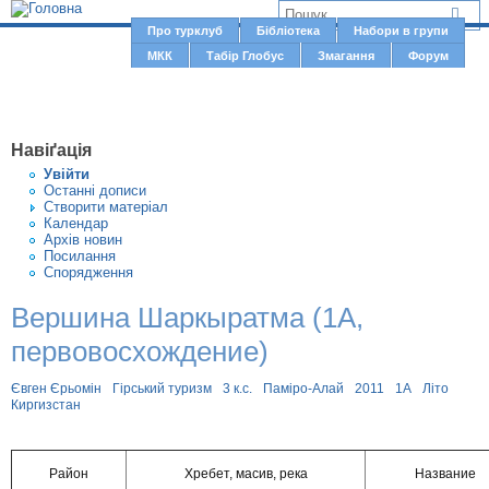
Jump to navigation
В
Про турклуб
Бібліотека
Набори в групи
Г
МКК
Табір Глобус
Змагання
Форум
и
о
є
л
о
т
Навіґація
в
у
Увiйти
н
Останні дописи
т
Створити матерiал
е
Календар
м
Архів новин
Посилання
е
Спорядження
н
Вершина Шаркыратма (1А,
ю
первовосхождение)
Євген Єрьомін
Гірський туризм
3 к.с.
Паміро-Алай
2011
1А
Літо
Киргизстан
Район
Хребет, масив, река
Название