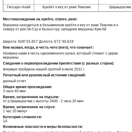
Гиссаро-Алай
Хребет к югу от реки Текелик
Шаркыратма
Местонахождение на хребте, отроге, реке:
Вершина находиться в безымянном хребте к югу от реки Текелик и к
северу от рек Ок-Суу и Кызыл-суу, западнее вершины Кум-Ай
Широта: N39°33.457' Долгота: E71°40.619'
Кем назван, когда, в честь чего (кого), что означает:
Названа нами в честь одноименного ручья, который стекает с цирка
вершины
Сведения о первопрохождении препятствия (с разных сторон):
впервые пройдена нашей группой в июле 2011 г.
Печатный или рукописный источник сведений:
данный отчет
Общее время прохождения:
3 часа 40 мин
Время, затраченное на подъем:
от р.Шаркыратма с высоты 3400 - 2 часа 20 мин
Время, затраченное на спуск:
1 час 20 минут
Категория сложности:
1А
Возможные опасности и меры безопасности: