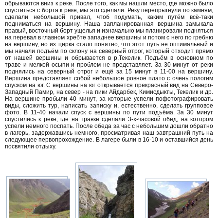
обрываются вниз к реке. После того, как мы нашли место, где можно было
спуститься с борта к реке, мы это сделали. Реку перепрыгнули по камням,
сделали небольшой привал, чтоб подумать, каким путём всё-таки
подниматься на вершину. Наша запланированная вершина замыкала
правый, восточный борт ущелья и изначально мы планировали подняться
на перевал в главном хребте западнее вершины и потом с него по гребню
на вершину, но из цирка стало понятно, что этот путь не оптимальный и
мы начали подъём по склону на северный отрог, который отходит прямо
от нашей вершины и обрывается в р.Текелик. Подъём в основном по
траве и мелкой осыпи и проблем не представляет. За 30 минут от реки
поднялись на северный отрог и ещё за 15 минут в 11-00 на вершину.
Вершина представляет собой небольшое ровное плато с очень пологим
спуском на юг. С вершины на юг открывается прекрасный вид на Северо-
Западный Памир, на север - на пики Айдарбек, Кимисдыкты, Текелик и др.
На вершине пробыли 40 минут, за которые успели пофотографировать
виды, сложить тур, написать записку и, естественно, сделать групповое
фото. В 11-40 начали спуск с вершины по пути подъёма. За 30 минут
спустились к реке, где на травке сделали 3-х-часовой обед, на котором
успели немного поспать. После обеда за час с небольшим дошли обратно
в лагерь, задержавшись немного, просматривая наш завтрашний путь на
следующее первопрохождение. В лагере были в 16-10 и оставшийся день
посвятили отдыху.