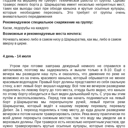
Подъём на вершину не требует технической работы от группы. Однако
траверс левого борта р. Шаркыратма имеет несколько неприятных мест,
таких как выходы скал при обходе каньона и крутые осыпные кулуары,
которые необходимо пересекать. Это требует от группы очень
внимательного передвижения
Рекомендуемое специальное снаряжение на группу:
Каски, ледорубы на каждого
Возможные и рекомендуемые места ночлега:
Ночевать можно либо в самом низу р.Шаркыратма, как мы, либо в самом
вверху в цирке.
4 день - 14 июля
Утром при готовке завтрака дежурный немного не справился в
автоклавом, поэтому мы задержались и вышли только в 8-10. Ещё с
вечера мы разведали наш путь и оказалось, что движение по реке не
возможно из-за очень красивого каньона, который обрывается не менее
красивым водопадом. Правый борт долины представлял из себя скальную
стену, а вот левый борт внушал надежду. Всё тем же вечером разведчики
поднялись по левому борту до того места, откуда было видно, что каньон
по этому борту обходиться и был виден дальнейший путь. С утра мы этим
путём и воспользовались. Перед тем как начать подниматься на левый
борт р.Шаркыратма мы перепрыгнули ручей, левый приток реки
Шаркыратма, который ведёт к нашему первому перевалу, перевалу
Дебют. За 1 переход поднялись к тому месту, до куда дошли разведчики
вечером и потом начали траверсировать склон. Река внизу практически по
всей длине перекрыта снежным мостом, так что воду мы увидели аж в
верховьях долины. При траверсе есть несколько неприятным участков, где
нужно траверсировать крутые осыпные кулуары, которые очень круто