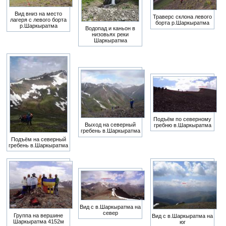
Вид вниз на место
Траверс склона левого
лагеря с левого борта
борта р.Шаркыратма
р.Шаркыратма
Водопад и каньон в
низовьях реки
Шаркыратма
Подъём по северному
Выход на северный
гребню в.Шаркыратма
гребень в.Шаркыратма
Подъём на северный
гребень в.Шаркыратма
Вид с в.Шаркыратма на
север
Группа на вершине
Вид с в.Шаркыратма на
Шаркыратма 4152м
юг