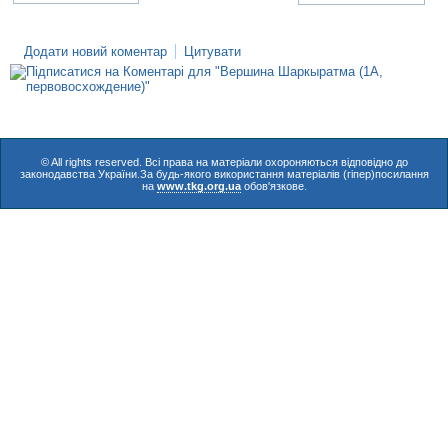
Додати новий коментар
Цитувати
© All rights reserved. Всі права на матеріали охороняються відповідно до
законодавства України.За будь-якого використання матеріалів (гіпер)посилання
на
www.tkg.org.ua
обов'язкове.