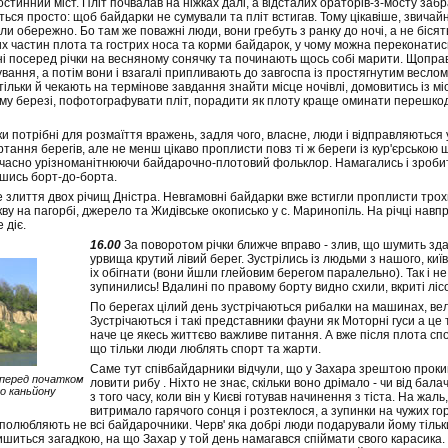
тинний міст. Пліт почвалав на ніжках далі, а відсталих ораторів-з-мосту заб
ься просто: щоб байдарки не сумували та пліт встигав. Тому цікавіше, звичай
ли обережно. Бо там же поважні люди, вони гребуть з ранку до ночі, а не бісят
их частин плота та гострих носа та корми байдарок, у чому можна переконатись
 посеред річки на весняному сонячку та починають щось собі марити. Щоправд
вання, а потім вони і взагалі припливають до завгоспа із простягнутим весло
тільки й чекають на термінове завдання знайти місце ночівлі, домовитись із м
му березі, пофотографувати пліт, порадити як плоту краще оминати перешкоди
и потрібні для розмаїття вражень, задля чого, власне, люди і відправляються у
тання берегів, але не менш цікаво проплисти повз ті ж береги із кур'єрською 
очасно урізноманітнюючи байдарочно-плотовий фольклор. Намагались і зробит
вшись борт-до-борта.
злиття двох річищ Дністра. Невгамовні байдарки вже встигли проплисти трохи
ву на пагорбі, джерело та Жидівське окописько у с. Маринопіль. На річці нав
 діє.
16.00
За поворотом річки ближче вправо - злив, що шумить зда
урвища крутий лівий берег. Зустрілись із людьми з нашого, ки
іх обігнати (вони йшли глейовим берегом паралельно). Так і не
зупинились! Вдалині по правому борту видно схили, вкриті лісо
По берегах цілий день зустрічаються рибалки на машинах, вел
Зустрічаються і такі представники фауни як Моторні гуси а це
наче це якесь життєво важливе питання. А вже після плота спо
що тільки люди люблять спорт та жарти.
Саме тут співбайдарники відчули, що у Захара зрештою прок
 перед початком
ловити рибу . Ніхто не знає, скільки воно дрімало - чи від бала
о каньйону
з того часу, коли він у Києві готував начинення з тіста. На жаль
витримало гарячого сонця і розтеклося, а зупинки на чужих го
 полюбляють не всі байдарочники. Черв' яка добрі люди подарували йому тільк
лишиться загадкою, на що Захар у той день намагався спіймати свого карасика