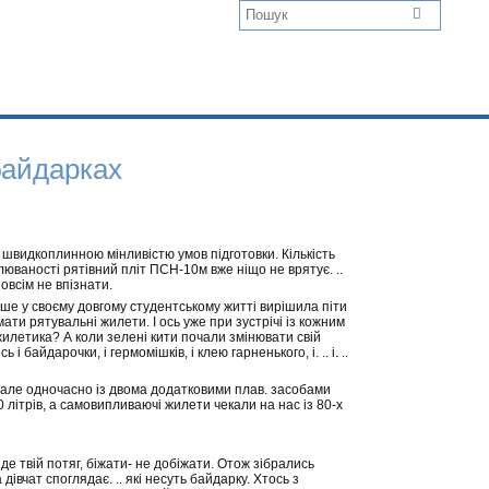
 байдарках
ю швидкоплинною мінливістю умов підготовки. Кількість
плюваності рятівний пліт ПСН-10м вже ніщо не врятує. ..
овсім не впізнати.
рше у своєму довгому студентському житті вирішила піти
ати рятувальні жилети. І ось уже при зустрічі із кожним
илетика? А коли зелені кити почали змінювати свій
байдарочки, і гермомішків, і клею гарненького, і. .. і. ..
 але одночасно із двома додатковими плав. засобами
літрів, а самовипливаючі жилети чекали на нас із 80-х
, де твій потяг, біжати- не добіжати. Отож зібрались
івчат споглядає. .. які несуть байдарку. Хтось з