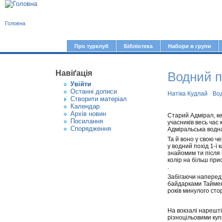
В
Головна
и
є
Про турклуб
Бібліотека
Набори в групи
Г
т
о
у
Навіґація
Водний по
л
Увiйти
т
о
Останні дописи
Натіка Кудлай
Во
Створити матерiал
в
Календар
Архів новин
н
Старий Адмірал, ке
Посилання
учасників весь час 
е
Спорядження
Адміральська водна
Та й воно у свою ч
м
у водний похід 1-ї 
е
знайомим ти після 
колір на більш прис
н
.
Забігаючи наперед,
ю
байдарками Таймень
років минулого стор
На вокзалі нарешті 
різноцільовими купк