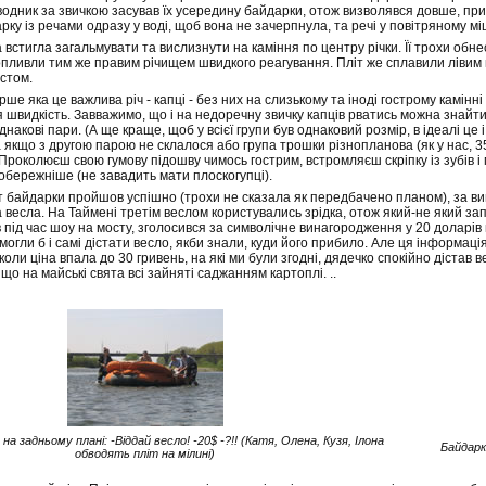
одник за звичкою засував їх усередину байдарки, отож визволявся довше, пр
ку із речами одразу у воді, щоб вона не зачерпнула, та речі у повітряному м
встигла загальмувати та вислизнути на каміння по центру річки. Її трохи обне
опливли тим же правим річищем швидкого реагування. Пліт же сплавили лівим
остом.
рше яка це важлива річ - капці - без них на слизькому та іноді гострому камінні 
 швидкість. Завважимо, що і на недоречну звичку капців рватись можна знайти
накові пари. (А ще краще, щоб у всієї групи був однаковий розмір, в ідеалі це 
 а якщо з другою парою не склалося або група трошки різнопланова (як у нас, 3
! Проколюєш свою гумову підошву чимось гострим, встромляєш скріпку із зубів 
е обережніше (не завадить мати плоскогупці).
 байдарки пройшов успішно (трохи не сказала як передбачено планом), за ви
а весла. На Таймені третім веслом користувались зрідка, отож який-не який зап
 під час шоу на мосту, зголосився за символічне винагородження у 20 доларів 
 могли б і самі дістати весло, якби знали, куди його прибило. Але ця інформац
оли ціна впала до 30 гривень, на які ми були згодні, дядечко спокійно дістав 
 що на майські свята всі зайняті саджанням картоплі. ..
на задньому плані: -Віддай весло! -20$ -?!! (Катя, Олена, Кузя, Ілона
Байдарк
обводять пліт на мілині)