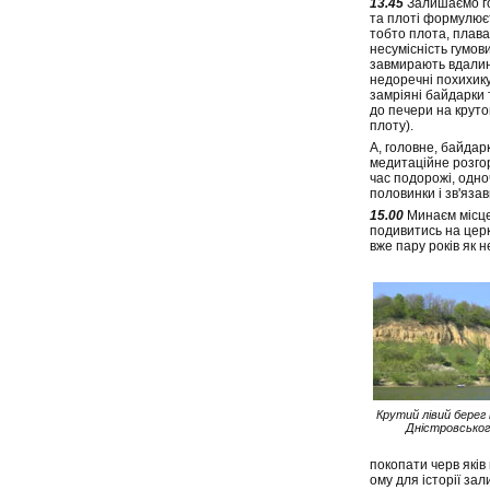
13.45
Залишаємо гос
та плоті формулюєт
тобто плота, плава
несумісність гумов
завмирають вдалині
недоречні похихику
замріяні байдарки 
до печери на круто
плоту).
А, головне, байдарк
медитаційне розгор
час подорожі, одн
половинки і зв'яза
15.00
Минаєм місце 
подивитись на церк
вже пару років як не
Крутий лівий берег
Дністровськог
покопати черв яків
ому для історії за