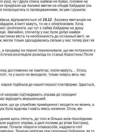
о руці, ну і друга спина зайвою не буває, головне на
ння придбали ще багажні квитки на обидві байдарки (на
сно попрощатись із проводжаючими, як уже і рушили.
ківськ, відправляється об
19.12
. Багажну квитанцію на
айдарок, в інеті кажуть, то не є обов'язковим. Хоча
гою) і розпізнати, що тут є зайва байдарка на душу
цю. Звичайно, спочатку у нас були добрі наміри
астинах міста та необізнаність до останньої миті, чи
ж, могли тільки здогадувались скільки у нас тепер рук і як
, а продавці на пероні переконували, що ми потрапили у
істечок розгледіли розклад по станції Коростень! Після
епер достеменно не пам'ятає, поїли мабуть. .. Хтось
іт, та у нього не виходило, тільки чомусь весь час
ий наразі підійшов до нашої першої платформи. Здається,
лі направо під'ізжджають зправа до середині
 час відходить моршинський.
казали, що це службове приміщення і входити не можна, а
ра була вудочка і навіть якесь начиння. Отож, він
дники щось тягнуть, до того ж більше аніж пішохідники.
ли радгосп зправа, а далі полями до річки Бистриці,
ринки. Почали збирати плавзасоби, надувати пліт
мішках. Технічні нев'язки при складанні байдарок, як то