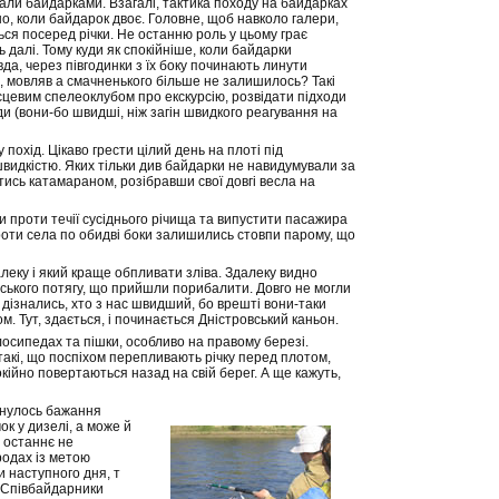
рали байдарками. Взагалі, тактика походу на байдарках
но, коли байдарок двоє. Головне, щоб навколо галери,
ься посеред річки. Не останню роль у цьому грає
 далі. Тому куди як спокійніше, коли байдарки
а, через півгодинки з їх боку починають линути
м, мовляв а смачненького більше не залишилось? Такі
ісцевим спелеоклубом про екскурсію, розвідати підходи
 (вони-бо швидші, ніж загін швидкого реагування на
 похід. Цікаво грести цілий день на плоті під
швидкістю. Яких тільки див байдарки не навидумували за
ись катамараном, розібравши свої довгі весла на
 проти течії сусіднього річища та випустити пасажира
проти села по обидві боки залишились стовпи парому, що
леку і який краще обпливати зліва. Здалеку видно
ївського потягу, що прийшли порибалити. Довго не могли
 дізнались, хто з нас швидший, бо врешті вони-таки
м. Тут, здається, і починається Дністровський каньон.
осипедах та пішки, особливо на правому березі.
 такі, що поспіхом перепливають річку перед плотом,
кійно повертаються назад на свій берег. А ще кажуть,
инулось бажання
чок у дизелі, а може й
, останнє не
родах із метою
и наступного дня, т
. Співбайдарники