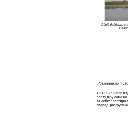
Обвід байдарки м
Павло
Розкриваємо підво
10.15
Вирішили відв
плоту діру саме на
та лейкопластиря м
вперед, розгружени