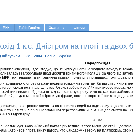
Jump to navigation
МКК
Табір Глобус
Змагання
Форум
хід 1 к.с. Дністром на плоті та двох
дний туризм
1 к.с.
2004
Весна
Україна
Передпохіддя.
рівник експедиції, і досі згадує, що не було у нього ще жодного походу із тако
коливалась і загрожувала іноді досягти критичного числа 13, за якого від зато
 МКК теж тріщала та виправляла вдавані помилки у прізвищах, поки їх стало з
ергу додавало клопоту старим водним вовкам чи то китам, більшість з яких впе
категорії складності на р. Дністер. Отож, турботливе МКК примусово порадило м
посмішки виваженої довжини видаєш завчену фразу: А чи не має пан зайвого ж
тойний, як для морської звірюки, до фрази, поки що короткої, почало додаватись і 
 скажемо, що страшне число 13 по кількості людей випадково було досягнуте,
-3 та Салют-2. Чарівні гермомішки перетворились на мішки для сміття на 120 
іччя у Гідропарку.
30. 04 .
зібрались усі. Хоча київський вокзал річ велика: з того місця, де стоїш, до того
ами. Хто несе плота знизу нагору, хто байдарку - зверху на платформу, хто на д