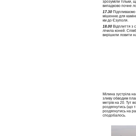
зрозуміли тільки, 
випадково почне л
17.30
Підпливаємо д
мішенню для камінц
км до Єзуполя.
18.00
Відплиття з с
лічила коней. Спі
вирішили ловити на
Мілина зустріла на
зливу обводим плав
метрів на 20. Тут 
роздягнутись (що та
роздягнутись на ра
сподобалось.