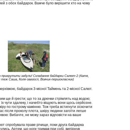
лей з обох байдарок. Важче було вирішити хто на чому
и прикрутити забули! Складання байдарки Салют-2 (Катя,
н теж Саша, Коля-завгосп, Вовчик-першокласник)
верхівкою, байдарок 3-місної Таймень та 2-місної Салют.
ним ще й грести; що то за дрючки стрімлять над водою;
і їх чути здалеку, і начебто віщують вони щось серйозне.
іру по гострому камінню. Тож треба встигнути зіскочити
 нас після проколу плота, шкіру людини загоїти легше
ивою: Вибачте, не можу зараз відповісти на ваше
лют спробувала праве річище, поки друга байдарка
улись. Артем, що ноги тримав при собі, випірнув