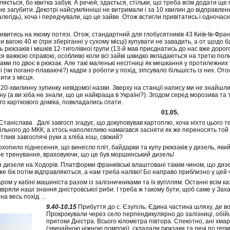
ється, бо квитка забув. А речей, здається, стільки, що треба всім додати ще п
 не загубити. Декотрі найсумлінніші не витримали і за 10 хвилин до відправле
алегідь), хоча і передчували, що це зайве. Отож встигли привітатись і одноча
ивитись на якому потязі. Отож, стандартний для глобусятників 43 Київ-Ів-Фран
ри вагою 40 кг (при зберіганні у сухому місці) купувати не завадить, а от щодо б
ь рюкзаків і мішків 12-тиголівної групи (13-й мав приєднатись до нас вже доро
я важкою справою, особливо коли всі зайві швидко вкладаються на третю поли
ами по двоє в рюкзак. Але такі маленькі несітниці як мешкання у протилежних ч
ні (чи погано-плаваючі?) кадри з роботи у похід, зіпсувало більшість із них. Ото
ити з місця.
20-хвилинну зупинку невідомої назви. Зверху на станції напису ми не знайшли
 (а ви хіба не знали, що це найкраща в Україні?). Згодом серед морозива та т
о карткового доміка, повкладались спати.
01.05.
Станіслава . Далі завгосп згадує, що докуповував картоплю, хоча ніхто цього т
льного до МКК; а хтось наполегливо намагався засняти як же переносять той пл
тливі завгоспячі руки а хліба хош, свіжий?
 охопило піднесення, що винесло пліт, байдарки та купу рюкзаків у дизель, як
ре тренування, враховуючи, що це був моршинський дизель!
 дизеля на Ходорів. Платформи франківські влаштовані таким чином, що дизе
же бік потім відправляються, а нам треба наліво! Бо направо приблизно у цей
харом у кабіні машиніста разом із залізничниками та їх вугіллям. Останні всім 
віряли наші знання дністровської риби. І треба ж такому бути, щоб саме у Заха
а весь похід. ..
9.40-10.15
Прибуття до с. Єзупіль. Єдина частина шляху, де во
Прокрокували через село перпендикулярно до залізниці, обійш
притоки Дністра. Всього кілометра півтора. Спекотно, ані хма
(звичайною ніжною помпою), складали рюкзаки та речі по гермо