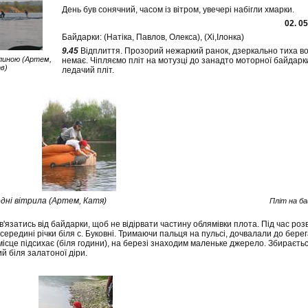
День був сонячний, часом із вітром, увечері набігли хмарки.
02. 0
Байдарки: (Натіка, Павлов, Олекса), (Хі,Ілонка)
9.45
Відплиття. Прозорий нежаркий ранок, дзеркально тиха вод
ілиною (Артем,
немає. Чіпляємо пліт на мотузці до занадто моторної байдарки
в)
ледачий пліт.
дні вітрила (Артем, Катя)
Пліт на ба
'язатись від байдарки, щоб не відірвати частину облямівки плота. Під час ро
 середині річки біля с. Буковні. Тримаючи пальця на пульсі, дочвалали до бер
ісце підсихає (біля години), на березі знаходим маленьке джерело. Збираєтьс
й біля залатоної діри.