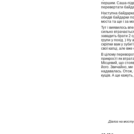
першим. Саша-підв
перевертати байдар
Наступна байдарка 
обидві байдарки п
моста та ще і за м
Тут і виявилось впе
сильно втрачається
завадить брати 2 од
групи у похід. ) Ну
скріпки вам у зуби
свої капці, але вж
В цілому переворот
прикрості як втрат
Місцевий, що стояв
його. Звичайно, ми
надавалась. Отож, к
кущів. А ще кажуть,
Діалог на мосту 