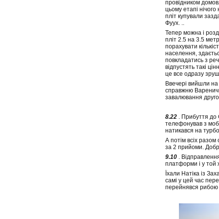
провідником домовля
цьому етапі нічого
пліт купували зазд
Фуух. ..
Тепер можна і розд
пліт 2.5 на 3.5 мет
порахувати кількіст
населення, здаєтьс
повкладатись з реч
відпустять такі цін
це все одразу зруш
Ввечері вийшли на 
справжню Вареничну
завалювання другог
8.22
. Прибуття до 
телефонував з мобі
натикався на турбо
А потім всіх разом
за 2 прийоми. Доб
9.10
. Відправлення
платформи і у той 
Їхали Натіка із За
самі у цей час пере
перейнявся рибою н