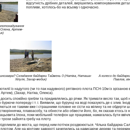
відсутність дрібних деталей, вирішились компонуванням дета
попливе, хотілось-бо на всьому і одночасно.
 плотонадування
, Олена, Артем-
ик)
 динозавра? Складання байдарки Таймень-3 (Натіка, Наташа-
А колесо до байдарк
Хіпуля, Захар-медик)
Павлов, ві
тилії із надутого (чи то пак надувного) рятівного плота ПСН-10м із зрізаною 
Артем), (Захар, Натіка, Олекса).
досить спокійно гребли та придивлялись до річки. Як тримати весло так, щоб 
 буркоче попереду і т. і. Виявили, що бурунці на воді показують де є злив. Інод
ються не такими вже і страшними головне не сісти на мілину та не обдерти шк
 створіннячка, плавзасобу, та обнести або обвести його, бо, як сказав хтось із
рацьовита Ілона, поки мобільний телефон ще працював, намагалась бути ввічл
 трохи зайнята гребу на плоту.
підпливли до моста, що перед ним потічок роздвоюється. Чільна байдарка Са
із плотом. Але на крутому завороті зачепились за нависаюче дерево та перекин