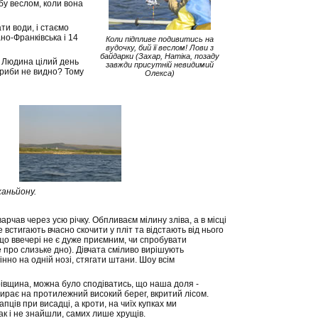
бу веслом, коли вона
ти води, і стаємо
но-Франківська і 14
Коли підпливе подивитись на
вудочку, бий її веслом! Лови з
байдарки (Захар, Натіка, позаду
. Людина цілий день
завжди присутній невидимий
 риби не видно? Тому
Олекса)
каньйону.
чав через усю річку. Обпливаєм мілину зліва, а в місці
стигають вчасно скочити у пліт та відстають від нього
що ввечері не є дуже приємним, чи спробувати
е про слизьке дно). Дівчата сміливо вирішують
нно на одній нозі, стягати штани. Шоу всім
івщина, можна було сподіватись, що наша доля -
зирає на протилежний високий берег, вкритий лісом.
пців при висадці, а кроти, на чиїх купках ми
ак і не знайшли, самих лише хрущів.