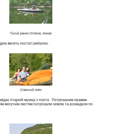
Тихий ранок (Олена, Ілона)
одою висять постаті рибалок .
Співочий пліт
відає гітарній музиці з плота . Потрісканим правим
воїм могутнім листям потріскали землю та розкидали по