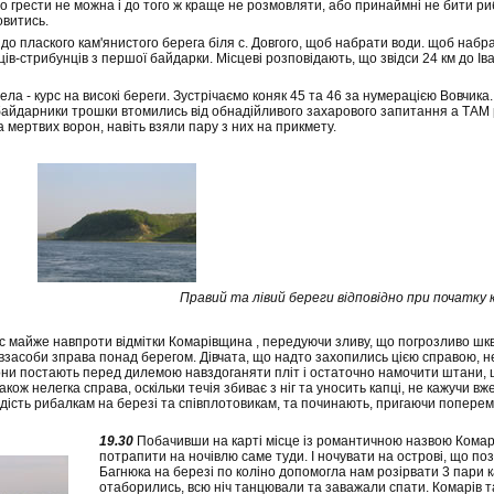
що грести не можна і до того ж краще не розмовляти, або принаймні не бити ри
овитись.
о плаского кам'янистого берега біля с. Довгого, щоб набрати води. щоб набра
ів-стрибунців з першої байдарки. Місцеві розповідають, що звідси 24 км до Іва
ела - курс на високі береги. Зустрічаємо коняк 45 та 46 за нумерацією Вовчика
вбайдарники трошки втомились від обнадійливого захарового запитання а ТАМ
 мертвих ворон, навіть взяли пару з них на прикмету.
Правий та лівий береги відповідно при початку 
с майже навпроти відмітки Комарівщина , передуючи зливу, що погрозливо шквар
засоби зправа понад берегом. Дівчата, що надто захопились цією справою, не в
вони постають перед дилемою навздоганяти пліт і остаточно намочити штани, 
кож нелегка справа, оскільки течія збиває з ніг та уносить капці, не кажучи вж
дість рибалкам на березі та співплотовикам, та починають, пригаючи поперемі
19.30
Побачивши на карті місце із романтичною назвою Комар
потрапити на ночівлю саме туди. І ночувати на острові, що по
Багнюка на березі по коліно допомогла нам розірвати 3 пари ка
отаборились, всю ніч танцювали та заважали спати. Комарів т