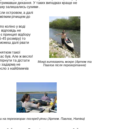
итримавши дихання. У таких випадках краще не
ішку залишались сухими .
сли островом, а далі
 мілким річищем до
по коліно у воді
 відповідь не
і є принцип відбору
5-45 розміру) то
і можеш далі рвати
нятком такої
ас був. Але ж весло!
пірнути та дістати
Мокрі витягають мокре (Артем та
ія задарма не
Павлов після перевертання)
весло з найближчів
и на переговорах посеред річки (Артем. Павлов, Натіка)