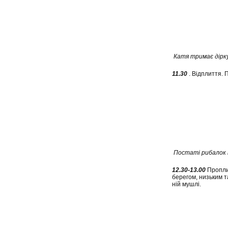
Катя тримає дірк
11.30
. Відплиття. П
Постаті рибалок 
12.30-13.00
Проплив
берегом, низьким т
ній мушлі.