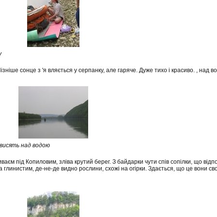
у
ізніше сонце з 'я вляється у серпанку, але гаряче. Дуже тихо і красиво. , над в
висять над водою
аєм під Копиловим, зліва крутий берег. З байдарки чути спів сопілки, що відпо
а глинистим, де-не-де видно рослини, схожі на огірки. Здається, що це вони с