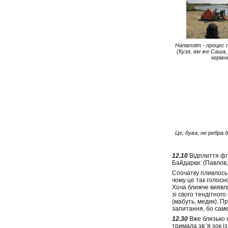
Напівпліт - процес
(Кузя, він же Саша
керівн
Це, бува, не ребра
12.10
Відплиття фло
Байдарки: (Павлов, 
Спочатку пливлось 
чому це так голосно
Хоча ближче виявля
зі свого тендітного
(мабуть, медик). П
запитання, бо саме
12.30
Вже близько 
тримала зв 'я зок 