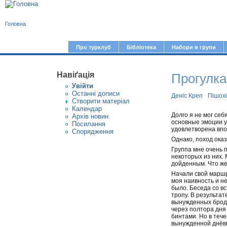
В
Головна
и
є
Про турклуб
Бібліотека
Набори в групи
Г
т
о
у
Навіґація
Прогулка
л
Увiйти
т
о
Останні дописи
Деніс Креп
Пішох
Створити матерiал
в
Календар
Долго я не мог себ
Архів новин
н
основные эмоции у
Посилання
удовлетворена впо
е
Спорядження
Однако, поход оказ
м
Группа мне очень п
е
некоторых из них.
дойденным. Что же
н
Начали свой маршру
моя наивность и не
ю
было. Беседа со вс
тропу. В результат
вынужденных бродо
через полтора дня
бинтами. Но в тече
вынужденной днёвк