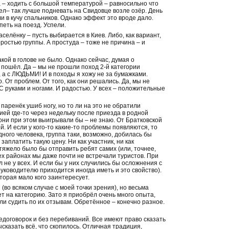
а – ходить с большой температурой – равносильно что
тел– так лучше подневать на Свидовце возле озёр. День
и в кучу спальников. Однако эффект это вроде дало.
еть на поезд. Успели.
селёнку – пусть выбирается в Киев. Либо, как вариант,
оростью группы. А простуда – тоже не причина – и
акой в голове не было. Однако сейчас, думая о
е пошёл. Да – мы не прошли поход 2-й категории
и, а с ЛЮДЬМИ! И в походы я хожу не за бумажками.
. От проблем. От того, как они решались. Да, мы не
С руками и ногами. И радостью. У всех – положительные
паренёк ушиб ногу, но то ли на это не обратили
цией где-то через недельку после приезда в родной
о они при этом выигрывали бы – не знаю. От Братковской
й. И если у кого-то какие-то проблемы появляются, то
ного человека, группа таки, возможно, добилась бы
заплатить такую цену. Ни как участник, ни как
тяжело было бы отправить ребят самих (или, точнее,
 тех районах мы даже почти не встречали туристов. При
не у всех. И если бы у них случились бы осложнения с
руководителю приходится иногда иметь и это свойство).
торая мало кого заинтересует.
(во всяком случае с моей точки зрения), но весьма
ет на категорию. Зато я приобрёл очень много опыта,
ли судить по их отзывам. Обретённое – конечно разное.
недоговорок и без перебиваний. Все имеют право сказать
Высказать всё, что скопилось. Отличная традиция,