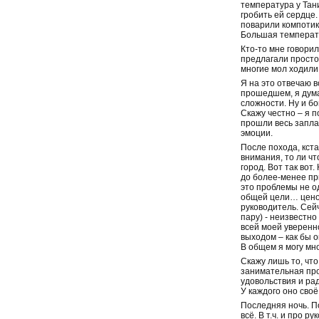
температура у Тани
гробить ей сердце.
поварили компотики
Большая температу
Кто-то мне говорил
предлагали просто 
многие мол ходили 
Я на это отвечаю в
прошедшем, я думаю
сложности. Ну и бо
Скажу честно – я п
прошли весь запла
эмоции.
После похода, кста
внимания, то ли чт
город. Вот так вот
до более-менее при
это проблемы не од
общей цели… ценой 
руководитель. Сей
пару) - неизвестно
всей моей уверенн
выходом – как бы о
В общем я могу мно
Скажу лишь то, что
занимательная прог
удовольствия и рад
У каждого оно своё
Последняя ночь. По
всё. В т.ч. и про 