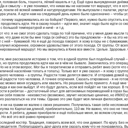
, головная боль, тошнота, лёгкий кашель и т.д. Ещё одна вынужденная днёвк
 Да и смыслу – я уже понимал, что никак мы не нагоним тот маршрут, что я хо
, поили её всякой химией и натурпродуктами. Не выпускали с палатки, укутал
ра упала. А идти нам на следующий день нужно было однозначно – чтобы усп
: почему задерживались из-за бойцов? Первого, мол, нужно было спустить в на
продолжать идти. Не в сказку пошёл – идти мог, значит надо было идти со ск
с большой температурой и ничё - и т.д.
от что: я не смог этого сделать тогда по той причине, что у меня даже мысли т
, что даже если бы мне тогда (и сейчас) это бы предложили – я бы на это н
г с ней – бумажкой. Но я ещё до похода говорил: я хожу в горы не с бумажкам
олучил искреннее, огромное удовольствие от этого похода. От группы. От всего
нированный маршрут. Но мы вернулись в Киев все вместе. Целые. Здоровые. 
ти, мне рассказали историю о том, что в одной группе был подобный случай – 
о, но группа продолжала идти как ни в чём не бывало. Закончилось это опера
. Но не в этом вопрос. Мог бы я теоретически и отправить ребят вниз (хотя чт
личной населёнки топать и топать). Только вот я уже сказал – я хожу с группо
ного человека – а группы. Радости тоже делятся вместе. И отправив домой од
радости того человека. А точнее огорчения. Сказать откровенно - я не готов 
час можно меня осуждать или хвалить. Но решение было принято. А ещё мне 
 куда и как они выйдут. И что будут делать, если всё пойдёт не так хорошо. В
ости в ребятах – достаточный опыт для автономных перемещений в горах был 
ни себя повели - неизвестно (возможно, звучит несколько цинично, но ИМХО 
го разлагаться на эти темы. Однако это уже будет моя личная философия, ко
 я ни на грамм не жалею о своих решениях. Получилась такая себе несложная 
улка по Карпатам длиной, приблизительно, 110 км. Не важно, что оно не тян
ости. А ребята, думаю приобрели и ещё побольше меня, во всяком случае, ес
. Но всё это всё-равно прекрасно!
следний костёр. Традиция, говорить всем всё, что они думают. По кругу. Без 
руководителя. Поблагодарить друг-друга или сказать кому что не понравилось. 