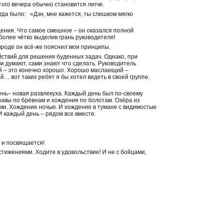
этого вечера обычно становится легче.
гда было: «Дэн, мне кажется, ты слишком мягко
дения. Что самое смешное – он оказался полной
 более чётко выделив грань руководителя!
 вроде он всё-же пояснил мои принципы.
йствий для решения буденных задач. Однако, при
и думают, сами знают что сделать. Руководитель
й – это конечно хорошо. Хорошо маслающий –
… вот таких ребят я бы хотел видеть в своей группе.
ень– новая развлекуха. Каждый день был по-своему
равы по брёвнам и хождения по болотам. Озёра из
ами. Хождение ночью. И хождение в тумане с видимостью
 каждый день – рядом все вместе.
н и посвящается!
стижениями. Ходите в удовольствие! И не с бойцами,