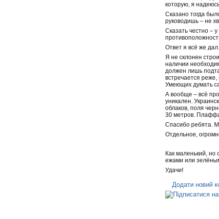
которую, я надеюсь
Сказано тогда был
руководишь – не хв
Сказать честно – 
противоположностью
Ответ я всё же дал
Я не склонен стро
наличии необходим
должен лишь подта
встречается реже, 
Умеющих думать са
А вообще – всё пр
уникален. Украинс
облаков, поля чер
30 метров. Плаффа
Спасибо ребята. М
Отдельное, огромн
Как маленький, но 
ежами или зелёными
Удачи!
Додати новий к