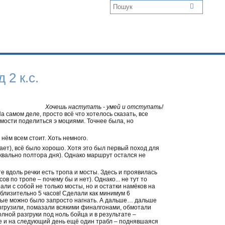
 2 к.с.
Хочешь наступать - умей и отступать!
На самом деле, просто всё что хотелось сказать, все
мости поделиться э моциями. Точнее была, но
нём всем стоит. Хоть немного.
ает), всё было хорошо. Хотя это был первый поход для
квально полтора дня). Однако маршрут остался не
е вдоль речки есть тропа и мосты. Здесь и проявилась
в по тропе – почему бы и нет). Однако... не тут то
ли с собой не только мосты, но и остатки намёков на
риблизительно 5 часов! Сделали как минимум 6
орые можно было запросто нагнать. А дальше… дальше
азгрузили, помазали всякими финалгонами, обмотали
лной разгруки под ноль бойца и в результате –
е и на следующий день ещё один трабл – поднявшаяся