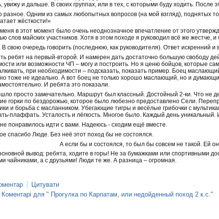
, увижу и дальше. В своих группах, или в тех, с которыми буду ходить. После 
о разное. Одним из самых любопытных вопросов (на мой взгляд), поднятых то
атает жёсткости!»
у меня в этот момент было очень неоднозначное впечатление от этого утверж
 слов майских участников. Хотя в этом походе я руководил всё же жестче, и
. В свою очередь говорить (последнюю, как руководителя). Ответ искренний и
ить ребят на первый-второй. И намерен дать достаточно большую свободу де
ости или возможности ЧП – могу и построить. Но я ценю бойцов, которые сам
лкивать, при необходимости – подсказать, показать пример. Боец маслающи
но тоже не идеально. А вот боец не только хорошо маслающий, но и думающий
мостоятельно. И ребята это показали.
ошло просто замечательно. Маршрут был классный. Достойный 2-ки. Что не д
кие горки по бездорожью, которое было любезно предоставлено Сели. Переп
ники и борьба с масланником. Убегающие тигры и весёлые грибочки с мультик
ть-плаффать. Усталость и лёгкость. Многое было. Каждый день уникальный. И
не понравилось идти с вами. Надеюсь - сходим ещё вместе.
ое спасибо Люде. Без неё этот поход бы не состоялся.
А если бы и состоялся, то был бы совсем не такой. Ей о
основной вывод: ребята, ходите в горы! Не за бумажками или спортивными до
 чайниками, а с друзьями! Люди те же. А разница – огромная.
оментар
Цитувати