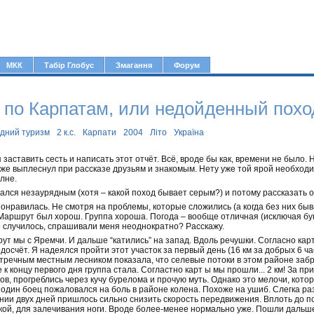
Jump to navigation
МКК
Табір Глобус
Змагання
Форум
 по Карпатам, или недойденный поход
ідний туризм
2 к.с.
Карпати
2004
Літо
Україна
я заставить сесть и написать этот отчёт. Всё, вроде бы как, времени не было. 
же выплеснул при рассказе друзьям и знакомым. Нету уже той ярой необходи
лне.
ался незаурядным (хотя – какой поход бывает серым?) и потому рассказать о 
онравилась. Не смотря на проблемы, которые сложились (а когда без них быв
 Маршрут был хорош. Группа хороша. Погода – вообще отличная (исключая бу
 случилось, спрашивали меня неоднократно? Расскажу.
т мы с Яремчи. И дальше “катились” на запад. Вдоль речушки. Согласно карт
досчёт. Я надеялся пройти этот участок за первый день (16 км за добрых 6 часо
тречным местным лесником показала, что селевые потоки в этом районе забра
е к концу первого дня группа стала. Согластно карт ы мы прошли... 2 км! За п
в, прогреблись через кучу бурелома и прочую муть. Однако это мелочи, кот
 один боец пожаловался на боль в районе колена. Похоже на ушиб. Слегка р
нии двух дней пришлось сильно снизить скорость передвижения. Вплоть до по
ой, для залечивания ноги. Вроде более-менее нормально уже. Пошли дальш