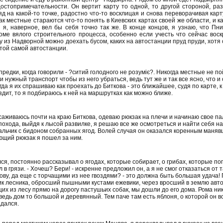
остопримечательности. Он вертит карту то одной, то другой стороной, ра
яд на какой-то точке, радостно что-то восклицая и снова переворачивая карт
ак местные стараются что-то понять в Киевских картах своей же области, и к
 я, наверное, вел бы себя точно так же. В конце концов, я узнаю, что Пни
оме вялого строительного процесса, особенно если учесть что сейчас вос
у из Надворной можно доехать бусом, каких на автостанции пруд пруди, хотя 
той самой автостанции.
едки, когда говорили - ?ситий голодного не розуміє?. Никогда местные не по
и нужный транспорт чтобы из него убраться, ведь тут же и так все ясно, что и
гда я их спрашиваю как проехать до Биткова - это ближайшее, судя по карте, 
здит, то я подбираюсь к ней на маршрутках как можно ближе.
саживаюсь почти на краю Биткова, одеваю рюкзак на плечи и начинаю свое па
охода, выйдя к лысой развилке, я решаю все же осмотреться и найти себя на
льчик с бидоном собранных ягод. Волей случая он оказался коренным манявцем
щий рюкзак я пошел за ним.
лся, постоянно рассказывал о ягодах, которые собирает, о грибах, которые поп
в грязи. - Хочеш? Бери! - искренне предложил он, а я не смог отказаться от 
ву, да еще с торчащими из нее гвоздями? - это должна быть большая удача!
 лесника, обросший пышными кустами ежевики, через вросший в землю автобу
 из лесу прямо на дорогу пастушьих собак, мы дошли до его дома. Рома ника
, ведь дом то большой и деревянный. Тем паче там есть яблоня, о которой он 
адался.