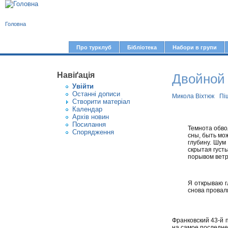
В
Головна
и
є
Про турклуб
Бібліотека
Набори в групи
Г
т
о
у
Навіґація
Двойной 
л
Увiйти
т
о
Останні дописи
Микола Віхтюк
Пі
Створити матерiал
в
Календар
Архів новин
н
Посилання
Темнота обво
е
Спорядження
сны, быть мо
глубину. Шум
м
скрытая густы
е
порывом ветр
н
ю
Я открываю г
снова провали
Франковский 43-й 
на самое последне