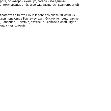
орога, по которой ехал бус, сам он изъеденный
, оттолкнувшись от быстро удаляющегося края огромной
 трогается с места.Lux in tenebris вырвавший меня из
лжен приехать в Быстрицу, а я и близко не представляю,
ы, наверное, Шекспир, окажись он сейчас в моей шкуре.
крышу над головой.