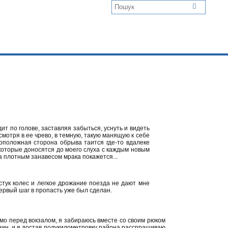
т по голове, заставляя забыться, уснуть и видеть
мотря в ее чрево, в темную, такую манящую к себе
оположная сторона обрыва таится где-то вдалеке
, которые доносятся до моего слуха с каждым новым
а плотным занавесом мрака покажется...
стук колес и легкое дрожание поезда не дают мне
первый шаг в пропасть уже был сделан.
мо перед вокзалом, я забираюсь вместе со своим рюком
нин, и я достав полукилометровку района расспрашиваю