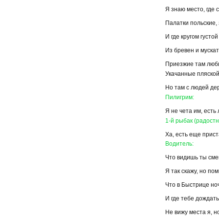
Я знаю место, где 
Палатки польские,
И где кругом густо
Из бревен и мускат
Приезжие там люби
Укачанные пляской 
Но там с людей деру
Пилигрим:
Я не чета им, есть
1-й рыбак (радостн
Ха, есть еще прис
Водитель:
Что видишь ты сме
Я так скажу, но по
Что в Быстрице но
И где тебе дождать
Не вижу места я, но