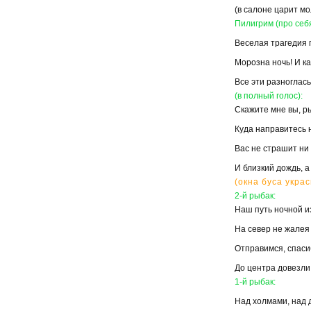
(в салоне царит м
Пилигрим (про себя
Веселая трагедия
Морозна ночь! И ка
Все эти разноглас
(в полный голос):
Скажите мне вы, р
Куда направитесь 
Вас не страшит ни 
И близкий дождь, а 
(окна буса укра
2-й рыбак:
Наш путь ночной и
На север не жалея 
Отправимся, спасиб
До центра довезли,
1-й рыбак:
Над холмами, над 