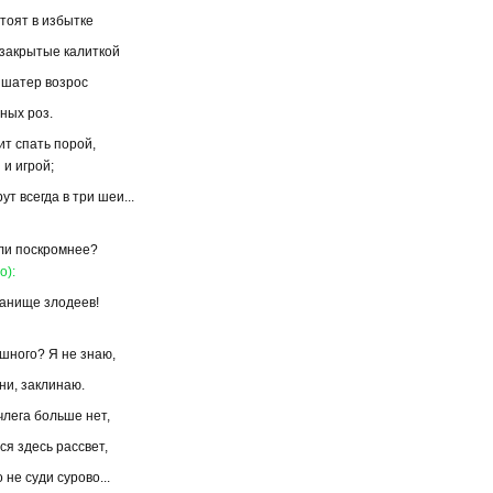
стоят в избытке
 закрытые калиткой
й шатер возрос
ных роз.
т спать порой,
и игрой;
т всегда в три шеи...
 ли поскромнее?
о):
танище злодеев!
шного? Я не знаю,
мни, заклинаю.
члега больше нет,
ся здесь рассвет,
 не суди сурово...