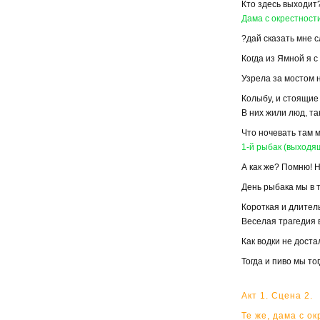
Кто здесь выходит
Дама с окрестност
?дай сказать мне с
Когда из Ямной я 
Узрела за мостом н
Колыбу, и стоящие
В них жили люд, так
Что ночевать там м
1-й рыбак (выходящ
А как же? Помню! 
День рыбака мы в 
Короткая и длител
Веселая трагедия в
Как водки не доста
Тогда и пиво мы тог
Aкт 1. Сцена 2.
Те же, дама с о