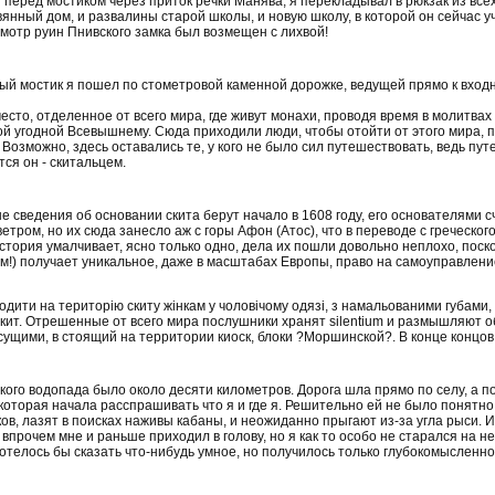
я перед мостиком через приток речки Манява, я перекладывал в рюкзак из вс
янный дом, и развалины старой школы, и новую школу, в которой он сейчас у
мотр руин Пнивского замка был возмещен с лихвой!
й мостик я пошел по стометровой каменной дорожке, ведущей прямо к входн
место, отделенное от всего мира, где живут монахи, проводя время в молитва
ой угодной Всевышнему. Сюда приходили люди, чтобы отойти от этого мира, п
. Возможно, здесь оставались те, у кого не было сил путешествовать, ведь путе
ся он - скитальцем.
 сведения об основании скита берут начало в 1608 году, его основателями 
етром, но их сюда занесло аж с горы Афон (Атос), что в переводе с греческог
история умалчивает, ясно только одно, дела их пошли довольно неплохо, поск
!) получает уникальное, даже в масштабах Европы, право на самоуправлени
дити на територію скиту жінкам у чоловічому одязі, з намальованими губами, т
скит. Отрешенные от всего мира послушники хранят silentium и размышляют об
ущими, в стоящий на территории киоск, блоки ?Моршинской?. В конце концов,
ского водопада было около десяти километров. Дорога шла прямо по селу, а 
которая начала расспрашивать что я и где я. Решительно ей не было понятно, 
ов, лазят в поисках наживы кабаны, и неожиданно прыгают из-за угла рыси. 
впрочем мне и раньше приходил в голову, но я как то особо не старался на не
хотелось бы сказать что-нибудь умное, но получилось только глубокомыслен