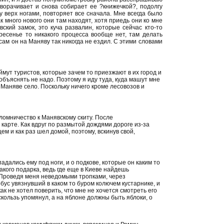
зворачивает и снова собирает ее ?книжечкой?, подолгу
у верх ногами, повторяет все сначала. Мне всегда было
ак много нового они там находят, хотя приедь они ко мне
вский замок, это куча развалин, которые сейчас кто-то
кресенье то никакого процесса вообще нет, там делать
сам он на Маняву так никогда не ездил. С этими словами
ймут туристов, которые зачем то приезжают в их город и
 объяснять не надо. Поэтому я иду туда, куда машут мне
к Маняве село. Поскольку ничего кроме лесовозов и
ломничество к Манявскому скиту. После
 карте. Как вдруг по размытой дождями дороге из-за
 и как раз шел домой, поэтому, вскинув свой,
адались ему под ноги, и о подкове, которые он каким то
такого подарка, ведь где еще в Киеве найдешь
 Проведя меня неведомыми тропками, через
с увязнувший в каком то буром колючем кустарнике, и
к не хотел поверить, что мне не хочется смотреть его
вскользь упомянул, а на яблоне должны быть яблоки, о