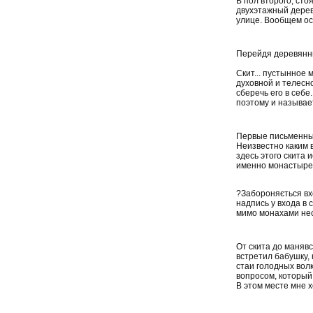
В пол второго, сто
двухэтажный дерев
улице. Вообщем ос
Перейдя деревянны
Скит... пустынное 
духовной и телесн
сберечь его в себе
поэтому и называет
Первые письменные
Неизвестно каким в
здесь этого скита 
именно монастырем
?Забороняється вхо
надпись у входа в 
мимо монахами нес
От скита до маняв
встретил бабушку, 
стаи голодных волк
вопросом, который 
В этом месте мне 