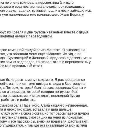
ока не очень волновала перспектива близкого
твовала о всех несчастных случаях произошедших с
ия о двух пацанах, которые пошли в лес и заблудились,
шка уже напоминала мне начинающего Жуля Верна, у
ус из Ковеля и две грузовых газельки вместе с двумя
 водопад немца с переводчиком.
вое каменной грядой речка Манявка. Я оказался на
ах, что обогнали меня еще в Маняве. Их гид, а по
пада - Бухтивецкий и Женецкий, предложил довести меня
тих самых водопадов, то сказал, что я и переночевать у
али мне правильный ответ.
рная было десять минут седьмого. Я распрощался со
роблема, но и он тоже никогда отсюда в Быстрицу на
, с Петром, который был на всех вершинах Карпат и
лся и с немцем, который говорил по-русски без
еми остальными, и стал ждать последний бус до
 работать и работать.
сумерки села Пасечного. Сама какая-то неуверенная,
тя и неохотно охая, вставала и шла дальше.
кладу руку на свой рюкзак, но тот рассыпается грудой
ы пустых глазниц, смотрящих на меня из лохматых
лону и все пассажиры, включая водителя, растаивают,
гу удержатся, и там где останавливается мой взгляд