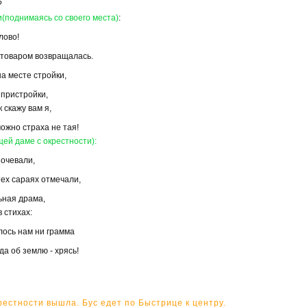
?
и(поднимаясь со своего места)
:
лово!
с товаром возвращалась.
а месте стройки,
 пристройки,
 скажу вам я,
ожно страха не тая!
ей даме с окрестности):
Ночевали,
тех сараях отмечали,
ьная драма,
 стихах:
лось нам ни грамма
да об землю - хрясь!
крестности вышла. Бус едет по Быстрице к центру.