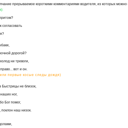
олчание прерываемое короткими комментариями водителя, из которых можно с
):
 притом?
к согласовать
ья?
ыбаки,
ночной дорогой?
холод ни тревоги,
право... вот и он.
сили первые косые следы дождя)
з Быстрицы не близок,
наших ног,
о Бог помог,
 поклон наш низок.
долами,