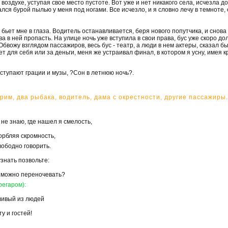
 воздухе, уступая свое место пустоте. Вот уже и нет никакого села, исчезла д
лся бурой пылью у меня под ногами. Все исчезло, и я словно лечу в темноте
т бьет мне в глаза. Водитель останавливается, беря нового попутчика, и снова
а в ней пропасть. На улице ночь уже вступила в свои права, бус уже скоро до
 Обвожу взглядом пассажиров, весь бус - театр, а люди в нем актеры, сказал б
т для себя или за деньги, меня же устраивал финал, в котором я усну, имея 
ступают грации и музы, ?Сон в летнюю ночь?.
грим, два рыбака, водитель, дама с окрестности, другие пассажиры.
 не знаю, где нашел я смелость,
орбляя скромность,
вободно говорить.
знать позвольте:
зможно переночевать?
регаром):
ливый из людей
у и гостей!