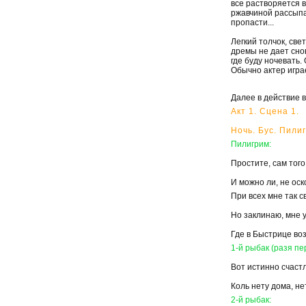
все растворяется в
ржавчиной рассыпа
пропасти...
Легкий толчок, све
дремы не дает снов
где буду ночевать.
Обычно актер играе
Далее в действие в
Aкт 1. Сцена 1.
Ночь. Бус. Пили
Пилигрим:
Простите, сам того
И можно ли, не оск
При всех мне так с
Но заклинаю, мне у
Где в Быстрице во
1-й рыбак (разя пе
Вот истинно счаст
Коль нету дома, нет
2-й рыбак: