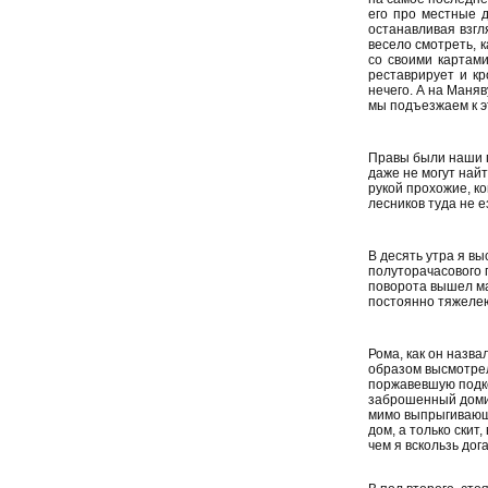
его про местные д
останавливая взгл
весело смотреть, к
со своими картами
реставрирует и кр
нечего. А на Маняв
мы подъезжаем к э
Правы были наши пр
даже не могут найт
рукой прохожие, ко
лесников туда не е
В десять утра я вы
полуторачасового п
поворота вышел ма
постоянно тяжелею
Рома, как он назва
образом высмотрел 
поржавевшую подко
заброшенный домик
мимо выпрыгивающих
дом, а только скит
чем я вскользь дог