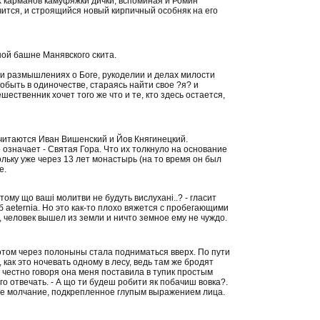
ех карманов камуфяжки дички, вспоминая и Ромин
чится, и строящийся новый кирпичный особняк на его
ой башне Манявского скита.
х и размышлениях о Боге, рукоделии и делах милости
обыть в одиночестве, стараясь найти свое ?я? и
шественник хочет того же что и те, кто здесь остается,
считаются Иван Вишенский и Йов Княгинецкий.
о означает - Святая Гора. Что их толкнуло на основание
ольку уже через 13 лет монастырь (на то время он был
е.
ому що ваші молитви не будуть вислухані..? - гласит
 aeternia. Но это как-то плохо вяжется с пробегающими
 человек вышел из земли и ничто земное ему не чуждо.
потом через полоныны стала подниматься вверх. По пути
как это ночевать одному в лесу, ведь там же бродят
И честно говоря она меня поставила в тупик простым
го отвечать. - А що ти будеш робити як побачиш вовка?.
ное молчание, подкрепленное глупым выражением лица.