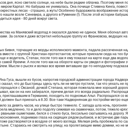
сов дня, ясно светило солнце, на небе были редкие облачка. Поэтому меня п
м миром Карпат. Но бабушка не унималась. Она почище Стивена Кинга, повес
 окрестных лесах - страшно, а жуть! Особенно будоражила воображение истор
го нашли возле Синевира, а другого в Руминии (!). После этой истории бабу
диться идея - 80 дней вокруг света.
ства на Манявский водопад я оказался далеко не одинок. Меня обогнал автоб
ами. За селом я даже встретил небольшую группу из Франковска, ведущих на
ых бивня, торчащие из морды исполинского мамонта, падала рассеченная над
а вместе с группой Христиан-протестантов, которые приехали сюда на тех бус
ще и водитель, Степан, после того как я ему показал на карте еще два водо
до самой Яремчи. А после того как на обороте карты он увидел и фотографии э
блем. Мысли о рысях и волках все время витавшие где-то неподалеку подсказ
и Яна Гуса, вышли из бусов, напротив городской администрации города Надво
сказал, что до Быстрицы здесь чуть ли не метро пустили, так что уехать не п
аспрощался с Оксаной, дочкой Степана, которая пожелала мне хорошей дороги
ывал, как он на них забирался, причем делая это всегда радиально. Распроща
, приглашавшим в Германию, походить по подножью Альп. Распрощался со вс
 должен был приехать в 8.30. Все-таки Надворнянам до постройки метро еще
ило за девять часов, на улице быстро темнело. С запада шла ночь, прогоняя 
рела медленно, то и дело подолгу сиживая на скамеечках, потом, тяжело крях
ваными ошметками, бился о стекло буса, бессильно скатываясь на дорогу. Я 
икосновения, поднимаю глаза на сидящих рядом рыбаков, и встречаю две пар
тоже растворяются в воздухе от моего взгляда. Мелкая рябь пробежала по са
тыне. Стараюсь не смотреть на улицу, на пролетающие мимо домики, но не мо