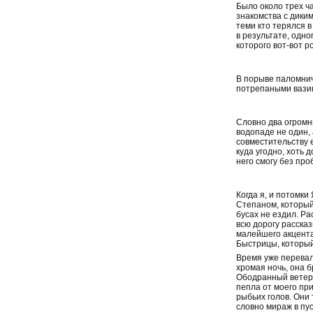
Было около трех ча
знакомства с дики
теми кто терялся в
в результате, одно
которого вот-вот ро
В порыве паломниче
потрепаными вазик
Словно два огромн
водопаде не один, 
совместительству е
куда угодно, хоть 
него смогу без про
Когда я, и потомк
Степаном, который 
бусах не ездил. Р
всю дорогу рассказ
малейшего акцента
Быстрицы, который
Время уже перевал
хромая ночь, она б
Ободранный ветер р
пепла от моего пр
рыбьих голов. Они 
словно мираж в пус