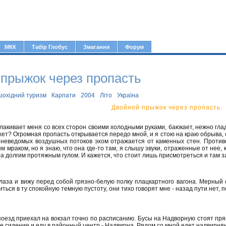
Jump to navigation
МКК
Табір Глобус
Змагання
Форум
прыжок через пропасть
шохідний туризм
Карпати
2004
Літо
Україна
Двойной прыжок через пропасть.
лакивает меня со всех сторон своими холодными руками, баюкает, нежно глади
жет? Огромная пропасть открывается передо мной, и я стою на краю обрыва, с
 неведомых воздушных потоков эхом отражается от каменных стен. Против
м мраком, но я знаю, что она где-то там, я слышу звуки, отраженные от нее
а долгим протяжным гулом. И кажется, что стоит лишь присмотреться и там з
лаза и вижу перед собой грязно-белую полку плацкартного вагона. Мерный 
ться в ту спокойную темную пустоту, они тихо говорят мне - назад пути нет, 
поезд приехал на вокзал точно по расписанию. Бусы на Надворную стоят пря
е сидение и еду в районный центр - Надвирна. Рядом со мной едет надвирня