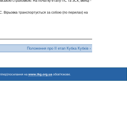
вською страховкою. На початку етапу ПС та ЗСК, вкінці -
ПС. Вірьовка транспортується за собою (по перилах) на
Положення про ІІ етап Кубка Кубків ›
(гіпер)посилання на
www.tkg.org.ua
обов'язкове.