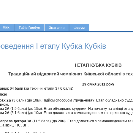
Jump to navigation
МКК
Табір Глобус
Змагання
Форум
оведення І етапу Кубка Кубків
І ЕТАП КУБКА КУБКІВ
Традиційний відкритий чемпіонат Київської області з те
29 січня 2011 року
нції: 64 бали (за технічні етапи 37,6 балів)
існі
рах 2Б
(3 бали) (до 10м). Підйом способом ?грудь-нога?. Етап обладнано суддя
вкою.
ва 2А
(1.9 бала) (до 15м). Етап обладнано суддями. На початку на в кінці ета
ом 2А
(5.1 бала) (до 10м). Етап долається з самонаведенням та верхньою судд
еправа догори 3А
(11.5 бала) (до 20м). Етап долається з самонаведенням та 
 а вкінці ПС, ВП.