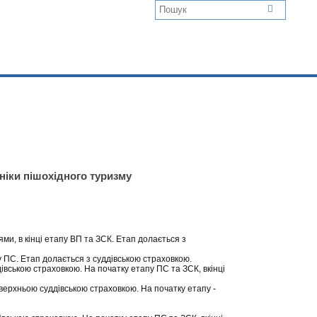
хніки пішохідного туризму
ми, в кінці етапу ВП та ЗСК. Етап долається з
пу ПС. Етап долається з суддівською страховкою.
івською страховкою. На початку етапу ПС та ЗСК, вкінці
верхньою суддівською страховкою. На початку етапу -