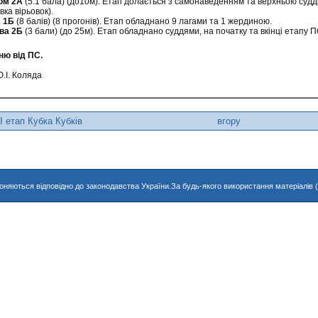
ом 2А
(5.1 бала) (до10м). Етап долається з самонаведенням та верхньою судді
ка вірьовок).
 1Б
(8 балів) (8 прогонів). Етап обладнано 9 лагами та 1 жердиною.
ва 2Б
(3 бали) (до 25м). Етап обладнано суддями, на початку та вкінці етапу 
ню від ПС.
.І. Коляда
І етап Кубка Кубків
вгору
хороняються відповідно до законодавства України.За будь-якого використання матеріалів 