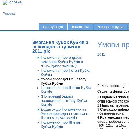
В
Головна
и
є
Про турклуб
Бібліотека
Набори в групи
Г
т
о
у
Змагання Кубок Кубків з
Умови пр
л
пішохідного туризму
2011 рік
т
о
2011
Положення про відкриті
в
змагання Кубок Кубків з
пішохідного туризму
н
Положення про І етап Кубка
е
Кубків
Умови проведення І етапу
м
Кубка Кубків
Бальна оцінка диста
Положення про ІІ етап Кубка
е
Старт та фініш сум
Кубків
(Попередні) Умови
н
1.
Підйом на жюма
проведення ІІ етапу Кубка
суддівською страхо
ю
Кубків
2.
Навісна перепра
Додаток до Положення та
3.
Спуск дюльфер
Умови проведення змагань
- безпечна зона.
4.
Крутопохила пер
ІІ етапу Кубка кубків
опора, робоча зона,
Положення про ІІІ етап
ПКЧ: 12хв та 15хв
Кубка Кубків