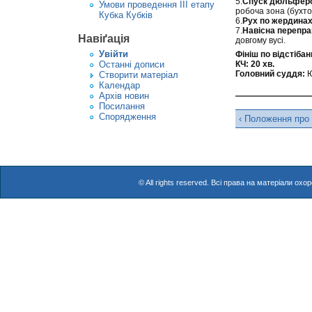
5.
Спуск дюльфер
Умови проведення ІІІ етапу
робоча зона (бухтов
Кубка Кубків
6.
Рух по жердинах
7.
Навісна перепра
Навіґація
довгому вусі.
Увiйти
Фініш по відстібан
Останні дописи
КЧ: 20 хв.
Головний суддя:
Ю
Створити матерiал
Календар
Архів новин
Посилання
Спорядження
‹ Положення про 
© All rights reserved. Всі права на матеріали о