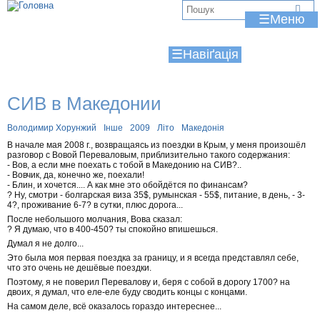
Jump to navigation
В
☰
и
☰
є
т
СИВ в Македонии
у
т
Володимир Хорунжий
Інше
2009
Літо
Македонія
В начале мая 2008 г., возвращаясь из поездки в Крым, у меня произошёл
разговор с Вовой Переваловым, приблизительно такого содержания:
- Вов, а если мне поехать с тобой в Македонию на СИВ?..
- Вовчик, да, конечно же, поехали!
- Блин, и хочется.... А как мне это обойдётся по финансам?
? Ну, смотри - болгарская виза 35$, румынская - 55$, питание, в день, - 3-
4?, проживание 6-7? в сутки, плюс дорога...
После небольшого молчания, Вова сказал:
? Я думаю, что в 400-450? ты спокойно впишешься.
Думал я не долго...
Это была моя первая поездка за границу, и я всегда представлял себе,
что это очень не дешёвые поездки.
Поэтому, я не поверил Перевалову и, беря с собой в дорогу 1700? на
двоих, я думал, что еле-еле буду сводить концы с концами.
На самом деле, всё оказалось гораздо интереснее...