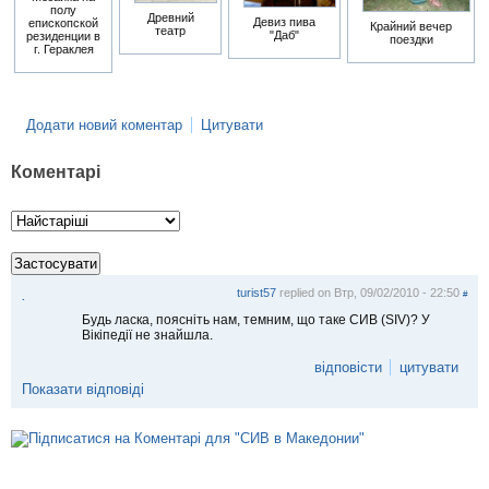
полу
Древний
Девиз пива
епископской
Крайний вечер
театр
"Даб"
резиденции в
поездки
г. Гераклея
Додати новий коментар
Цитувати
Коментарі
turist57
replied on
Втр, 09/02/2010 - 22:50
#
.
Будь ласка, поясніть нам, темним, що таке СИВ (SIV)? У
Вікіпедії не знайшла.
відповісти
цитувати
Показати відповіді