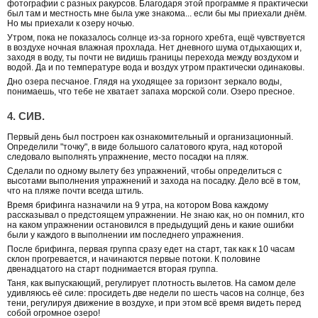
фотографии с разных ракурсов. Благодаря этой программе я практически
был там и местность мне была уже знакома... если бы мы приехали днём.
Но мы приехали к озеру ночью.
Утром, пока не показалось солнце из-за горного хребта, ещё чувствуется
в воздухе ночная влажная прохлада. Нет дневного шума отдыхающих и,
заходя в воду, ты почти не видишь границы перехода между воздухом и
водой. Да и по температуре вода и воздух утром практически одинаковы.
Дно озера песчаное. Глядя на уходящее за горизонт зеркало воды,
понимаешь, что тебе не хватает запаха морской соли. Озеро пресное.
4. СИВ.
Первый день был построен как ознакомительный и организационный.
Определили "точку", в виде большого салатового круга, над которой
следовало выполнять упражнение, место посадки на пляж.
Сделали по одному вылету без упражнений, чтобы определиться с
высотами выполнения упражнений и захода на посадку. Дело всё в том,
что на пляже почти всегда штиль.
Время брифинга назначили на 9 утра, на котором Вова каждому
рассказывал о предстоящем упражнении. Не знаю как, но он помнил, кто
на каком упражнении остановился в предыдущий день и какие ошибки
были у каждого в выполнении им последнего упражнения.
После брифинга, первая группа сразу едет на старт, так как к 10 часам
склон прогревается, и начинаются первые потоки. К половине
двенадцатого на старт поднимается вторая группа.
Таня, как выпускающий, регулирует плотность вылетов. На самом деле
удивляюсь её силе: просидеть две недели по шесть часов на солнце, без
тени, регулируя движение в воздухе, и при этом всё время видеть перед
собой огромное озеро!