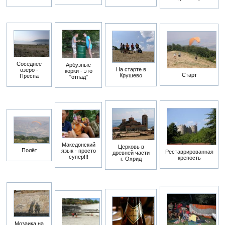
Соседнее
Арбузные
На старте в
озеро -
корки - это
Старт
Крушево
Преспа
"отпад"
Македонский
Церковь в
Полёт
язык - просто
Реставрированная
древней части
супер!!!
крепость
г. Охрид
Мозаика на