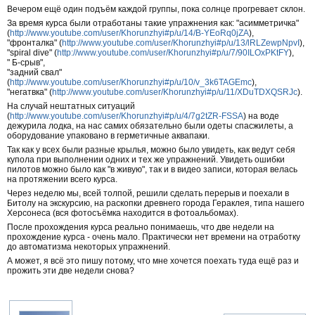
Вечером ещё один подъём каждой группы, пока солнце прогревает склон.
За время курса были отработаны такие упражнения как: "асимметричка"
(
http://www.youtube.com/user/Khorunzhyi#p/u/14/B-YEoRq0jZA
),
"фронталка" (
http://www.youtube.com/user/Khorunzhyi#p/u/13/lRLZewpNpvI
),
"spiral dive" (
http://www.youtube.com/user/Khorunzhyi#p/u/7/90ILOxPKtFY
),
" Б-срыв",
"задний свал"
(
http://www.youtube.com/user/Khorunzhyi#p/u/10/v_3k6TAGEmc
),
"негатвка" (
http://www.youtube.com/user/Khorunzhyi#p/u/11/XDuTDXQSRJc
).
На случай нештатных ситуаций
(
http://www.youtube.com/user/Khorunzhyi#p/u/4/7g2tZR-FSSA
) на воде
дежурила лодка, на нас самих обязательно были одеты спасжилеты, а
оборудование упаковано в герметичные аквапаки.
Так как у всех были разные крылья, можно было увидеть, как ведут себя
купола при выполнении одних и тех же упражнений. Увидеть ошибки
пилотов можно было как "в живую", так и в видео записи, которая велась
на протяжении всего курса.
Через неделю мы, всей толпой, решили сделать перерыв и поехали в
Битолу на экскурсию, на раскопки древнего города Гераклея, типа нашего
Херсонеса (вся фотосъёмка находится в фотоальбомах).
После прохождения курса реально понимаешь, что две недели на
прохождение курса - очень мало. Практически нет времени на отработку
до автоматизма некоторых упражнений.
А может, я всё это пишу потому, что мне хочется поехать туда ещё раз и
прожить эти две недели снова?