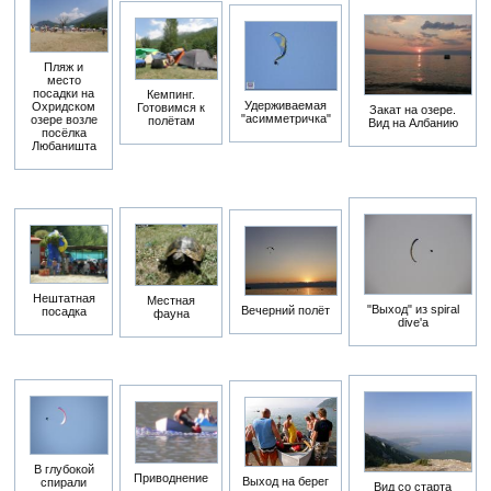
Пляж и
место
посадки на
Кемпинг.
Удерживаемая
Охридском
Готовимся к
Закат на озере.
"асимметричка"
озере возле
полётам
Вид на Албанию
посёлка
Любаништа
Нештатная
Местная
"Выход" из spiral
Вечерний полёт
посадка
фауна
dive'а
В глубокой
Приводнение
Выход на берег
спирали
Вид со старта