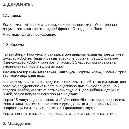
1. Документы.
1.1. визы.
Долго думал, что написать здесь и ничего не придумал. Оформление
документов заключается в одной фразе: - Это сделала Таня.
Я не знаю, как это происходило.
1.2. билеты.
Так как Вова и Таня уехали раньше, в Болгарию мы ехали на поезде Киев-
Бухарест-София. Первый раз интересно, второй не поеду. Это самое
Киев-Бухарест-София тянется 40 часов с 2,5 часовой остановкой на
украинской границе в июльскую жару!
Дальше всё гораздо интереснее... Автобусы София-Скопье, Скопье-Охрид
занимают ещё один день.
К вечеру мы приехали в Охрид и созвонились с Вовой. Пока мы ждали наш
автобус, подкрепились в киоске "Сендвичара Лаки". Заказав маленький
сэндвич, знайте, что это съесть очень трудно. В дальнейшем еду, мы с
Юлей, всегда покупали одну порцию на двоих.: )
Через 15 минут подъехал знакомый Mercedes Vito, из которого появились
Вова и Влад. Нас ехало 8 человек и бусик, хоть он и не резиновый, но
подрастянулся и принял нас всех с парапланами внутрь.
Через полчаса, в кемпинге, под покровом ночи мы ставили палатки...
2. Македония.