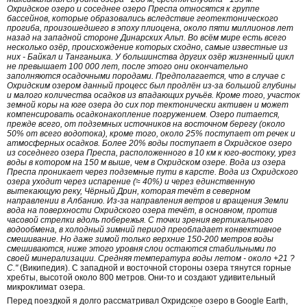
Охридское озеро и соседнее озеро Преспа относятся к группе
бассейнов, которые образовались вследствие геотектонического
прогиба, произошедшего в эпоху плиоцена, около пяти миллионов лет
назад на западной стороне Динарских Альп. Во всём мире есть всего
несколько озёр, происхождение которых сходно, самые известные из
них - Байкал и Танганьика. У большинства других озёр жизненный цикл
не превышает 100 000 лет, после этого они окончательно
заполняются осадочными породами. Предполагается, что в случае с
Охридским озером данный процесс был продлён из-за большой глубины
и малого количества осадков из впадающих ручьёв. Кроме того, участок
земной коры на юге озера до сих пор тектонически активен и может
компенсировать осадконакопление погружением. Озеро питается,
прежде всего, от подземных источников на восточном берегу (около
50% от всего водотока), кроме того, около 25% поступает от речек и
атмосферных осадков. Более 20% воды поступает в Охридское озеро
из соседнего озера Преспа, расположенного в 10 км к юго-востоку, урез
воды в котором на 150 м выше, чем в Охридском озере. Вода из озера
Преспа проникает через подземные пути в карсте. Вода из Охридского
озера уходит через испарение (≈ 40%) и через единственную
вытекающую реку, Чёрный Дрин, которая течёт в северном
направлении в Албанию. Из-за направления ветров и вращения Земли
вода на поверхности Охридского озера течёт, в основном, против
часовой стрелки вдоль побережья. С точки зрения вертикального
водообмена, в холодный зимний период преобладает конвективное
смешивание. Но даже зимой только верхние 150-200 метров воды
смешиваются, ниже этого уровня слои остаются стабильными по
своей минерализации. Средняя температура воды летом - около +21 ?
С."
(Википедия). С западной и восточной стороны озера тянутся горные
хребты, высотой около 800 метров. Они-то и создают удивительный
микроклимат озера.
Перед поездкой я долго рассматривал Охридское озеро в Google Earth,