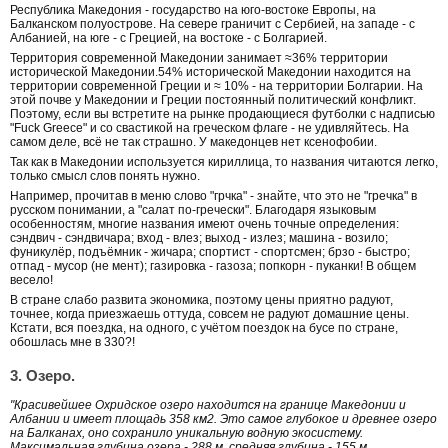
Республика Македония - государство на юго-востоке Европы, на
Балканском полуострове. На севере граничит с Сербией, на западе - с
Албанией, на юге - с Грецией, на востоке - с Болгарией.
Территория современной Македонии занимает ≈36% территории
исторической Македонии.54% исторической Македонии находится на
территории современной Греции и ≈ 10% - на территории Болгарии. На
этой почве у Македонии и Греции постоянный политический конфликт.
Поэтому, если вы встретите на рынке продающиеся футболки с надписью
"Fuck Greece" и со свастикой на греческом флаге - не удивляйтесь. На
самом деле, всё не так страшно. У македонцев нет ксенофобии.
Так как в Македонии используется кириллица, то названия читаются легко,
только смысл слов понять нужно.
Например, прочитав в меню слово "грчка" - знайте, что это не "гречка" в
русском понимании, а "салат по-гречески". Благодаря языковым
особенностям, многие названия имеют очень точные определения:
сэндвич - сэндвичара; вход - влез; выход - излез; машина - возило;
фуникулёр, подъёмник - жичара; спортист - спортсмен; брзо - быстро;
отпад - мусор (не мент); газировка - газоза; попкорн - пуканки! В общем
весело!
В стране слабо развита экономика, поэтому цены приятно радуют,
точнее, когда приезжаешь оттуда, совсем не радуют домашние цены.
Кстати, вся поездка, на одного, с учётом поездок на бусе по стране,
обошлась мне в 330?!
3. Озеро.
"Красивейшее Охридское озеро находится на границе Македонии и
Албании и имеет площадь 358 км2. Это самое глубокое и древнее озеро
на Балканах, оно сохранило уникальную водную экосистему.
Максимальная глубина озера - 288 м, средняя глубина - 155 м.