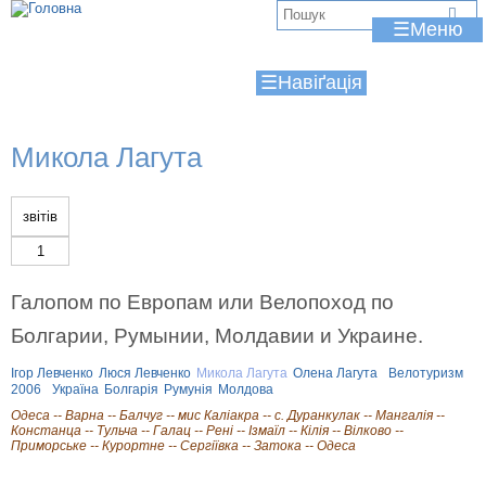
Jump to navigation
В
☰
и
☰
є
т
Микола Лагута
у
т
звітів
1
Галопом по Европам или Велопоход по
Болгарии, Румынии, Молдавии и Украине.
Ігор Левченко
Люся Левченко
Микола Лагута
Олена Лагута
Велотуризм
2006
Україна
Болгарія
Румунія
Молдова
Одеса -- Варна -- Балчуг -- мис Каліакра -- с. Дуранкулак -- Мангалія --
Констанца -- Тульча -- Галац -- Рені -- Ізмаїл -- Кілія -- Вілково --
Приморське -- Курортне -- Сергіївка -- Затока -- Одеса