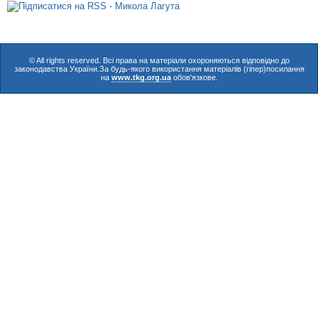
© All rights reserved. Всі права на матеріали охороняються відповідно до
законодавства України.За будь-якого використання матеріалів (гіпер)посилання
на
www.tkg.org.ua
обов'язкове.