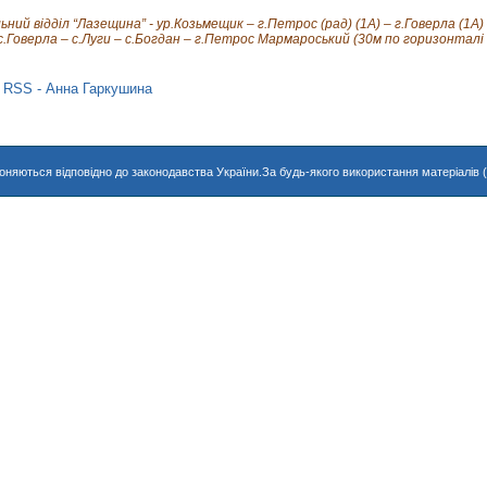
ий відділ “Лазещина” - ур.Козьмещик – г.Петрос (рад) (1А) – г.Говерла (1А) 
с.Говерла – с.Луги – с.Богдан – г.Петрос Мармароський (30м по горизонталі 
хороняються відповідно до законодавства України.За будь-якого використання матеріалів 