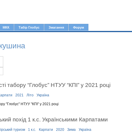
Jump to navigation
МКК
Табір Глобус
Змагання
Форум
ркушина
сті табору “Глобус” НТУУ “КПІ” у 2021 році
Карпати
2021
Літо
Україна
ору "Глобус" НТУУ "КПІ" у 2021 році
ський похід 1 к.с. Українськими Карпатами
ірський туризм
1 к.с.
Карпати
2020
Зима
Україна