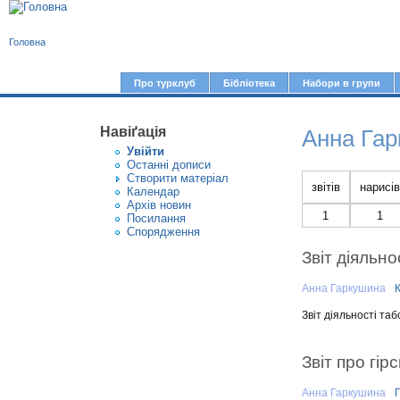
В
Головна
и
є
Про турклуб
Бібліотека
Набори в групи
Г
т
о
у
Навіґація
Анна Га
л
Увiйти
т
о
Останні дописи
Створити матерiал
в
звітів
нарисів
Календар
Архів новин
н
1
1
Посилання
е
Спорядження
м
Звіт діяльно
е
Анна Гаркушина
н
Звіт діяльності таб
ю
Звіт про гір
Анна Гаркушина
Г