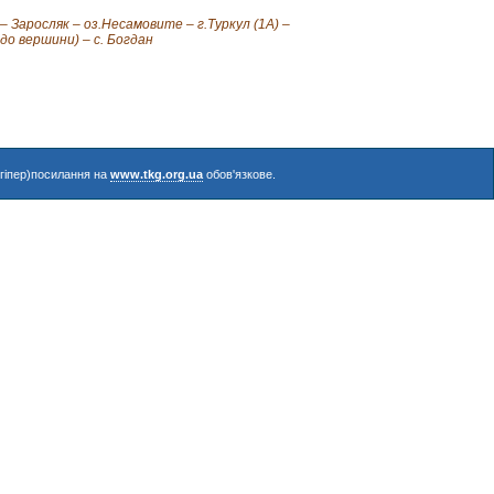
– Заросляк – оз.Несамовите – г.Туркул (1А) –
до вершини) – с. Богдан
(гіпер)посилання на
www.tkg.org.ua
обов'язкове.