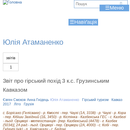
Jump to navigation
В
☰
и
☰
є
т
Юлія Атаманенко
у
т
звітів
1
Звіт про гірський похід 3 к.с. Грузинським
Кавказом
Євген Смоков
Анна Гнідець
Юлія Атаманенко
Гірський туризм
Кавказ
2017
Літо
Грузія
с. Борісахо (Гелісваке) - р. Кмості - пер. Чаухі (1А, 3338) - р. Чаухі - р. Кора
- пер. Кібіши Західний (1Б, 3450) - р. Кістінка - Казбекська ГЕС - с. Казбегі
- льод. Орцвері - метеостанція - [пер. Казбекський (4478) - г. Казбек
(5034)], 2А рад.- льод. Орцвері - пер. Орцвери (2А, 4000) - с. Кобі - пер.
Гудаурі (н/к) - р. Хавісцкали - с. Бедоні