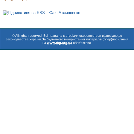
© All rights reserved. Всі права на матеріали охороняються відповідно до
законодавства України.За будь-якого використання матеріалів (гіпер)посилання
на
www.tkg.org.ua
обов'язкове.