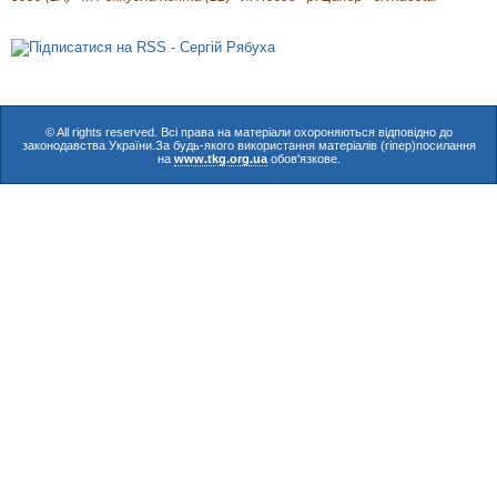
© All rights reserved. Всі права на матеріали охороняються відповідно до
законодавства України.За будь-якого використання матеріалів (гіпер)посилання
на
www.tkg.org.ua
обов'язкове.