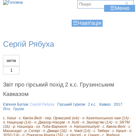
Jump to navigation
В
☰
и
☰
є
т
Сергій Рябуха
у
т
звітів
1
Звіт про гірський похід 2 к.с. Грузинським
Кавказом
Євгенія Буглак
Сергій Рябуха
Гірський туризм
2 к.с.
Кавказ
2017
Літо
Грузія
с. Хаіші - с. Кведа-Веді - пер. Оржасуюй (н/к) - п. Кахетинського чаю (1А) -
п. Нацешар (1А) - п. Джагор-Нашум - п. Хибі - п. Зандар’які (1А) - п. SRTM
(1Б) - р. Нашхора - оз. Тоба-Варчхелі - п. Натахтішдуді - с. Кведа-Веді - с.
Мананаурі - р. Скілірі - п. Джварі (1Б) - п. Чіжді (1А) - с. Твібері - с. Іпралі - п.
3050 (1А) - п. Роккуела Кента (1Б) - л. Несеб - р. Цанер - с. Жабеші