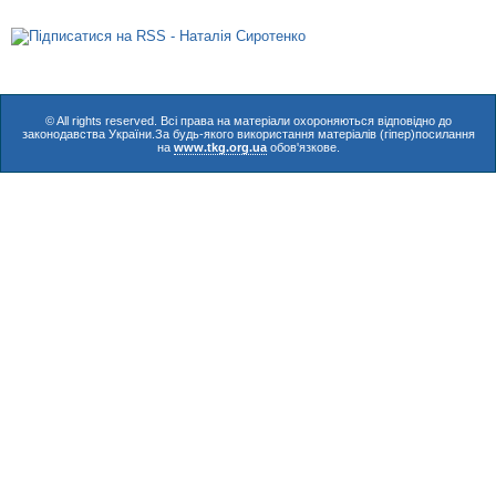
© All rights reserved. Всі права на матеріали охороняються відповідно до
законодавства України.За будь-якого використання матеріалів (гіпер)посилання
на
www.tkg.org.ua
обов'язкове.