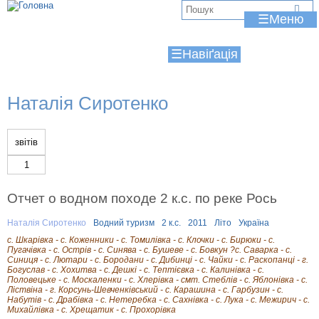
Jump to navigation
В
☰
и
☰
є
т
Наталія Сиротенко
у
т
звітів
1
Отчет о водном походе 2 к.с. по реке Рось
Наталія Сиротенко
Водний туризм
2 к.с.
2011
Літо
Україна
с. Шкарівка - с. Коженники - с. Томилівка - с. Клочки - с. Бирюки - с.
Пугачівка - с. Острів - с. Синява - с. Бушеве - с. Бовкун ?с. Саварка - с.
Синиця - с. Лютари - с. Бородани - с. Дибинці - с. Чайки - с. Раскопанці - г.
Богуслав - с. Хохитва - с. Дешкі - с. Тептієвка - с. Калинівка - с.
Половецьке - с. Москаленки - с. Хлерівка - смт. Стеблів - с. Яблонівка - с.
Ліствіна - г. Корсунь-Шевченківський - с. Карашина - с. Гарбузин - с.
Набутів - с. Драбівка - с. Нетеребка - с. Сахнівка - с. Лука - с. Межирич - с.
Михайлівка - с. Хрещатик - с. Прохорівка