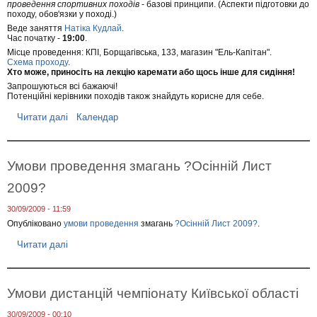
проведення спортивних походів
- базові принципи. (Аспекти підготовки до
о
походу, обов'язки у поході.)
б
Веде заняття
Натіка Кудлай
.
и
Час початку -
19:00
.
с
т
Місце проведення: КПІ, Борщагівська, 133, магазин "Ель-Капітан".
е
Схема проходу
.
Хто може, приносіть на лекцію каремати або щось інше для сидіння!
с
п
Запрошуються всі бажаючі!
о
Потенційні керівники походів також знайдуть корисне для себе.
р
я
Читати далі
п
Календар
д
р
ж
о
е
Л
н
е
Умови проведення змагань ?Осінній Лист
н
к
я
ц
2009?
"
і
,
я
30/09/2009 - 11:59
8
"
ж
О
Опубліковано
умови проведення
змагань
?Осінній Лист 2009?
.
о
р
в
Читати далі
п
г
т
р
а
н
о
н
я
У
і
м
з
Умови дистанцій чемпіонату Київської області
о
а
в
ц
30/09/2009 - 00:10