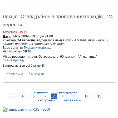
"
р
,
о
1
В
8
и
Лекція "Огляд районів проведення походів", 24
ж
ї
о
з
вересня
в
д
т
у
24/09/2009 - 15:13
н
Д
Дата:
24/09/2009 -
19:00
до
21:00
я
е
У четвер,
24 вересня
, відбудеться лекція групи А "
Огляд традиційних
н
районів проведення спортивних походів
".
и
Веде заняття
Руслан Куконеску
.
ш
Час початку -
19:00
.
і
Місце проведення: вул. Островського, 60, магазин "Атлантида".
,
Схема проїзду
.
с
к
Запрошуються всі бажаючі!
е
Читати далі
п
Календар
л
р
ь
о
н
Л
і
С
е
з
« перша
‹ попередня
…
к
а
3
4
5
6
7
8
9
10
11
…
т
ц
н
наступна ›
остання »
і
я
о
я
т
"
т
р
О
я
г
,