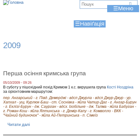
Jump to navigation
В
☰
и
☰
є
т
2009
у
т
Перша осіння кримська група
05/10/2009 - 09:26
В суботу у пішохідний похід Кримом 1 к.с. вирушила група
Кості Ноздріна
за орієнтовним маршрутом:
пер. Ангарський - г. Півд. Демерджі - вдсп Джурла - вдсп Джур-Джур - ур.
Хапхал - ущ. Курлюк-Баш - ст. Соснівка - яйла Чатир-Даг - г. Ангар-Бурун
- г. Еклізі-Бурун - дж. Саурган - вдсх. Ізобільне - дж. Талма - яйла Бабуган -
г. Роман-Кош - яйла Ялтинська - г. Демір-Капу - г. Комвопло - ВКК -
"Чайний будиночок" - яйла Ай-Петринська - п. Сімеїз
Читати далі
п
р
о
П