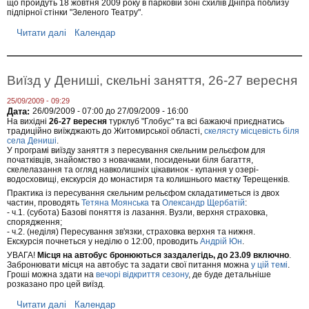
що пройдуть 18 жовтня 2009 року в парковій зоні схилів Дніпра поблизу
р
с
підпірної стінки "Зеленого Театру".
у
ь
д
к
Читати далі
п
Календар
н
и
р
я
й
о
п
З
і
м
Виїзд у Дениші, скельні заняття, 26-27 вересня
в
а
о
г
с
25/09/2009 - 09:29
а
Дата:
26/09/2009 - 07:00
до
27/09/2009 - 16:00
т
н
На вихідні
26-27 вересня
турклуб "Глобус" та всі бажаючі приєднатись
р
н
традиційно виїжджають до Житомирської області,
скелясту місцевість біля
і
я
села Дениші
.
в
"
У програмі виїзду заняття з пересування скельним рельєфом для
О
початківців, знайомство з новачками, посиденьки біля багаття,
с
скелелазання та огляд навколишніх цікавинок - купання у озері-
і
водосховищі, екскурсія до монастиря та колишнього маєтку Терещенків.
н
Практика із пересування скельним рельєфом складатиметься із двох
н
частин, проводять
Тетяна Моянська
та
Олександр Щербатій
:
і
- ч.1. (субота) Базові поняття із лазання. Вузли, верхня страховка,
й
спорядження;
Л
- ч.2. (неділя) Пересування зв'язки, страховка верхня та нижня.
и
Екскурсія почнеться у неділю о 12:00, проводить
Андрій Юн
.
с
УВАГА!
Місця на автобус бронюються заздалегідь, до 23.09 включно
.
т
Забронювати місця на автобус та задати свої питання можна
у цій темі
.
2
Гроші можна здати на
вечорі відкриття сезону
, де буде детальніше
0
розказано про цей виїзд.
0
9
Читати далі
п
Календар