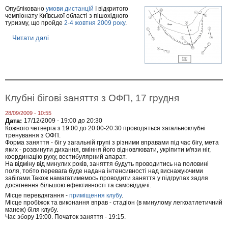
и
і
Опубліковано
умови дистанцій
І відкритого
п
я
чемпіонату Київської області з пішохідного
р
с
туризму, що пройде
2-4 жовтня 2009 року
.
о
п
в
о
Читати далі
п
е
р
р
д
т
о
е
и
У
н
в
м
н
н
о
я
и
в
з
х
и
м
п
Клубні бігові заняття з ОФП, 17 грудня
д
а
о
и
г
х
28/09/2009 - 10:55
с
а
о
Дата:
17/12/2009 -
19:00
до
20:30
т
н
д
Кожного четверга з 19:00 до 20:00-20:30 проводяться загальноклубні
а
ь
і
тренування з ОФП.
н
?
в
Форма заняття - біг у загальній групі з різними вправами під час бігу, мета
ц
О
"
яких - розвинути дихання, вміння його відновлювати, укріпити м'язи ніг,
і
с
,
координацію руху, вестибулярний апарат.
й
і
1
На відміну від минулих років, заняття будуть проводитись на половині
ч
н
ж
поля, тобто перевага буде надана інтенсивності над виснажуючими
е
н
о
забігами.Також намагатимемось проводити заняття у підгрупах задля
м
і
в
досягнення більшою ефективності та самовіддачі.
п
й
т
Місце перевдягання -
приміщення клубу
.
і
Л
н
Місце пробіжок та виконання вправ - стадіон (в минулому легкоатлетичний
о
и
я
манеж) біля клубу.
н
с
Час збору 19:00. Початок заняття - 19:15.
а
т