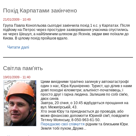
К
л
Похід Карпатами закінчено
у
б
21/01/2009 - 10:49
н
Група Павла Конопльова сьогодні закінчила похід 1 к.с. у Карпатах. Після
и
підйому на Петрос через простудне захворювання учасника спустились
й
не через Шешул, а найближчим шляхом до Ясенів, звідки вже поїхали до
в
Києва. В цілому похід пройшов вдало.
е
ч
Читати далі
п
і
р
р
о
-
П
о
о
б
Світла пам'ять
х
з
і
о
19/01/2009 - 11:40
д
р
Цими вихідними трагічно загинув у автокатастрофі
К
Т
один з нас, Юра Кушніренко. Турист, що ділив з нами
а
я
довгі походні кілометри; альпініст-початківець; і
р
н
просто друг і гарна людина. Залишив по собі сім'ю,
п
ь
двох синів.
а
Завтра, 20 січня, о 10:45 відбудеться прощання на
-
т
вул. Межигірській, 43.
Ш
а
Хто знав Юру та приєднається до проводів, або
а
м
може фінансово допомогти Юриній сім'ї, повідомте
н
и
Тетяну Моянську, 8-050-963-61-50.
ю
Передаємо свої співчуття
рідним та близьким Юри.
з
т
Земля тобі пухом, Друже...
а
а
к
А