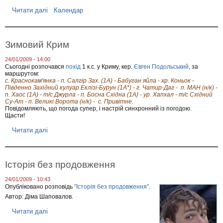
е
р
Читати далі
п
Календар
и
р
л
о
ь
Л
н
е
Зимовий Крим
а
к
с
ц
24/01/2009 - 14:00
т
і
Сьогодні розпочався
похід
1 к.с. у Криму, кер.
Євген Подольський
, за
р
я
маршрутом:
а
"
с. Краснокам'янка - п. Салгір Зах. (1А) - Бабуган яйла - хр. Коньок -
х
П
Південно Західний кулуар Еклізі-Бурун (1А*) - г. Чатир-Даг - п. МАН (н/к) -
о
о
п. Хаос (1А) - т/с Джурла - п. Босна Східна (1А) - ур. Хапхал - т/с Східний
в
б
Су-Ат - п. Великі Ворота (н/к) - с. Привітне
.
к
у
Повідомляють, що погода супер, і настрій синхронний із погодою.
а
д
Щасти!
у
о
г
в
Читати далі
п
о
а
р
р
м
о
а
а
З
х
р
и
Історія без продовження
(
ш
м
п
р
о
24/01/2009 - 10:43
р
у
в
Опубліковано розповідь
"Історія без продовження"
.
о
т
и
с
Автор: Діма Шаповалов.
у
й
т
п
К
и
Читати далі
п
о
р
й
р
х
и