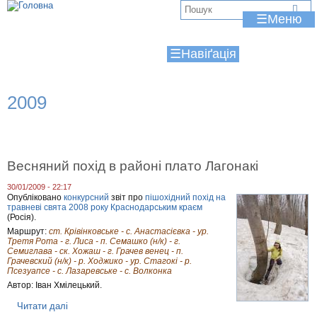
Jump to navigation
В
☰
и
☰
є
т
2009
у
т
Весняний похід в районі плато Лагонакі
30/01/2009 - 22:17
Опубліковано
конкурсний
звіт про
пішохідний похід на
травневі свята 2008 року Краснодарським краєм
(Росія).
Маршрут:
ст. Крівінковське - с. Анастасієвка - ур.
Третя Рота - г. Лиса - п. Семашко (н/к) - г.
Семиглава - ск. Хожаш - г. Грачев венец - п.
Грачевский (н/к) - р. Ходжико - ур. Стагокі - р.
Псезуапсе - с. Лазаревське - с. Волконка
Автор: Іван Хмілецький.
Читати далі
п
р