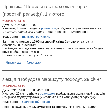
о
Н
н
о
Практика "Перильна страховка у горах
а
в
к
и
(простий рельєф)", 1 лютого
і
н
и
26/01/2009 - 14:30
в
Дата:
01/02/2009 - 10:00
і
У неділю, 1 лютого, згідно з
розкладом
, відбудеться практичне заняття
д
"
Перильна страховка у горах
" (Робота на простому рельєфі).
к
Веде заняття
Шинкаренко Максим
.
р
и
Заняття почнеться
о 10.00 на опорній стінці Зеленого театру
на
м
Арсенальній ("Зеленка").
с
Необхідне спорядження: кожному учаснику - повна система, хоча б один
ь
прус, шайба, каска, рукавиці.
На кожних двох - 1 мотузка, 1 петля.
к
о
Читати далі
п
Календар
ї
р
г
о
р
П
у
р
п
Лекція "Побудова маршруту походу", 29 січня
а
и
к
26/01/2009 - 14:23
т
Дата:
29/01/2009 -
19:00
до
21:00
и
У четвер, 29 січня, згідно з
розкладом
, відбудеться відкрита клубна лекція
к
Побудова маршруту походу. Мета та ідея маршруту, графік руху.
а
Веде заняття
Савчинський Богдан
.
"
П
Лекція відбудеться у
432 аудиторії 18 корпусу
. Час початку -
19:00
.