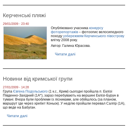
о
В
е
Керченські пляжі
с
н
29/01/2009 - 23:40
я
Опубліковано учасника
конкурсу
н
фоторепортажів
– фотоопис велосипедного
и
походу
узбережжям Керчинського півострову
й
влітку 2008 року.
п
Автор: Галина Юрасова.
о
х
Читати далі
п
і
р
д
о
в
К
р
е
а
р
й
Новини від кримської групи
ч
о
е
н
27/01/2009 - 14:28
н
і
Група
Євгена Подольського
(1 к.с., Крим) сьогодні пройшла п. Еклізі
с
п
Південно-Західний (1А*), зараз перебувають на вершині Еклізі-Бурун в
ь
л
тумані. Вчора були проблеми із лісниками, але обійшлось (за планом,
к
а
маршрут іде через хребет Коньок). У неділю пройшли перевал Салгір (1А),
і
т
що веде на Бабуган.
п
о
л
Л
Читати далі
п
я
а
р
ж
г
о
і