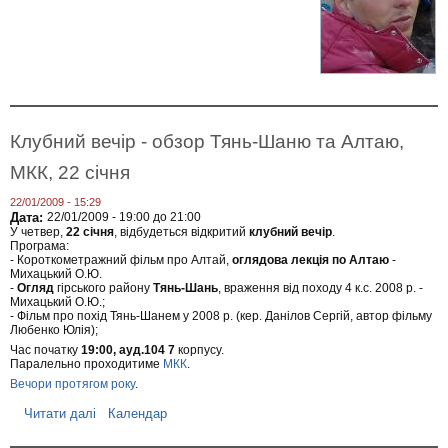
р
о
о
м
е
І
д
л
с
у
ь
т
"
є
о
,
ф
р
2
)
і
9
"
я
с
,
б
і
Клубний вечір - обзор Тянь-Шаню та Алтаю,
1
е
ч
л
з
н
МКК, 22 січня
ю
п
я
т
р
о
о
22/01/2009 - 15:29
г
д
Дата:
22/01/2009 -
19:00
до
21:00
о
о
У четвер,
22 січня
, відбудеться відкритий
клубний вечір
.
в
Програма:
- Короткометражний фільм про Алтай,
оглядова лекція по Алтаю
-
ж
Михацький О.Ю.
е
-
Огляд
гірського району
Тянь-Шань
, враження від походу 4 к.с. 2008 р. -
н
Михацький О.Ю.;
н
- Фільм про похід Тянь-Шанем у 2008 р. (кер. Данілов Сергій, автор фільму
я
Любенко Юлія);
Час початку
19:00, ауд.104 7
корпусу.
Паралельно проходитиме
МКК
.
Вечори протягом року
.
Читати далі
п
Календар
р
о