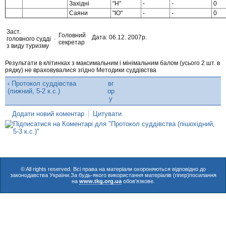
Західні
"Н"
-
-
0
Саяни
"IO"
-
-
0
Заст.
Головний
.
Дата: 06.12. 2007р.
головного судді
секретар
з виду туризму
Результати в клітинках з максимальним і мінімальним балом (усього 2 шт. в
рядку) не враховувалися згідно Методики суддівства
‹ Протокол суддівства
вг
(лижний, 5-2 к.с.)
ор
у
Додати новий коментар
Цитувати
© All rights reserved. Всі права на матеріали охороняються відповідно до
законодавства України.За будь-якого використання матеріалів (гіпер)посилання
на
www.tkg.org.ua
обов'язкове.