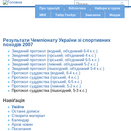
Jump to navigation
В
Про турклуб
Бібліотека
Набори в групи
Г
МКК
Табір Глобус
Змагання
Форум
и
о
є
л
о
т
Результати Чемпіонату України зі спортивних
в
у
походів 2007
н
Зведений протокол (водний, об'єднаний 6-4 к.с.)
т
Зведений протокол (гірський, об'єднаний 4 к.с.)
е
Зведений протокол (гірський, об'єднаний 6-5 к.с.)
м
Зведений протокол (лижний, об'єднаний 5-2 к.с.)
Зведений протокол (пішохідний, об'єднаний 5-4 к.с.)
е
Протокол суддівства (водний, 6-4 к.с.)
Протокол суддівства (гірський, 4 к.с.)
н
Протокол суддівства (гірський, 6-5 к.с.)
Протокол суддівства (лижний, 5-2 к.с.)
ю
Протокол суддівства (пішохідний, 5-3 к.с.)
Навіґація
Увiйти
Останні дописи
Створити матерiал
Календар
Архів новин
Посилання