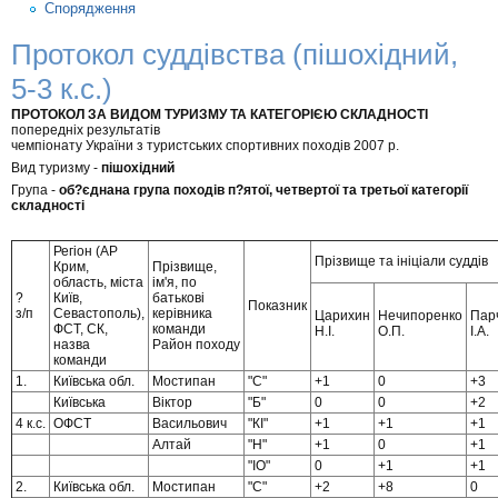
Спорядження
Протокол суддівства (пішохідний,
5-3 к.с.)
ПРОТОКОЛ ЗА ВИДОМ ТУРИЗМУ ТА КАТЕГОРІЄЮ СКЛАДНОСТІ
попередніх результатів
чемпіонату України з туристських спортивних походів 2007 р.
Вид туризму -
пішохідний
Група -
об?єднана група походів п?ятої, четвертої та третьої категорії
складності
Регіон (АР
Прізвище та ініціали суддів
Крим,
Прізвище,
область, міста
ім'я, по
?
Київ,
батькові
Показник
з/п
Севастополь),
керівника
Царихин
Нечипоренко
Пар
ФСТ, СК,
команди
Н.І.
О.П.
І.А.
назва
Район походу
команди
1.
Київська обл.
Мостипан
"С"
+1
0
+3
Київська
Віктор
"Б"
0
0
+2
4 к.с.
ОФСТ
Васильович
"КІ"
+1
+1
+1
Алтай
"Н"
+1
0
+1
"IO"
0
+1
+1
2.
Київська обл.
Мостипан
"С"
+2
+8
0