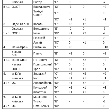
Київська
Віктор
"Б"
0
0
-2
5 к.с.
ОФСТ
Васильович
"КІ"
-1
0
+2
Західні
"Н"
0
0
0
Саяни
"IO"
+1
+1
+1
3.
Одеська обл.
Коваль
"С"
+3
+2
+3
Одеська
Володимир
"Б"
-2
0
-3
5.к.с.
ОФСТ
Ілліч
"КІ"
+1
+2
-2
Гірський
"Н"
0
0
0
Алтай
"IO"
0
+1
0
4.
Івано-Фран-
Вінтонюк
"С"
+6
0
+10
ківська
Павло
"Б"
+3
0
+3
обл.
4 к.с.
Івано-Фран-
Петрович
"КІ"
+2
+2
+2
ківська
Приполярний
"Н"
0
0
0
ОФСТ
Урал
"IO"
+1
+1
+1
5.
м. Київ
Злацький
"С"
+4
+5
+2
Київська
Ігор
"Б"
+1
+1
+1
4 к.с.
ФСТ
Анатолійович
"КІ"
+1
+2
0
Кольський
"Н"
+1
+1
+1
півострів
"IO"
+1
+1
0
6.
м. Київ
Медінцев
"С"
-
-
0
Київська
Тимур
"Б"
-
-
-2
4 к.с.
ФСТ
Євгеньєвич
"КІ"
-
-
0