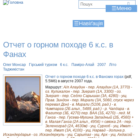
Jump to navigation
В
☰
и
☰
є
т
Отчет о горном походе 6 к.с. в
у
Фанах
т
Олег Монсар
Гірський туризм
6 к.с.
Паміро-Алай
2007
Літо
Таджикістан
Отчет о горном походе 6 к.с. в Фанских горах
(pdf,
5.5Мб) в августе 2007 года.
Маршрут:
А/л Алаудин - пер. Алаудин (1А, 3770) -
оз. Куликалон - пер. Зиерат (1А, 3300) - оз.
Зиерат - пер. Седло Сарышах (3А, 4280) - ущ.
Прав. Зиндон - пер. Мирали (3А, 5060, спуск через
перевал Дон) - в. Мирали (5106, рад.) - в.
Чимтарга (2Б альп., 5489, рад.) - р. Чапдара - в.
Фагитор (3Б, 4270) пер. ВАА (1Б, 4270) - лед. М.
Ганза - пер. Гусева-Мухина Западный (2Б, 4560) +
в. Малая Ганза (2А альп., 4956) = связка 2А - пер.
Зеленоград (2А, 4630м) - ущ. Сурхоб - ущ. Имат -
пер. Имат (3А, 4100) - ущ. Нарвад - долина р.
Искандердарья - оз. Искандеркуль - ущ. Сарытаг - ущ. Арх - ущ. Ахдасой -