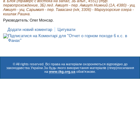
в. Блок (траверс с востока на запад, 3Б альп., 4551) (тур.
первопрохождение, 3Б) лед. Амшут - пер. Амшут Нижний (1А, 4380) - ущ.
Амшут - ущ. Сарымат - пер. Тавасанг (н/к, 3306) - Маргузорские озера -
кишлак Рашна.
Руководитель: Олег Монсар.
Додати новий коментар
Цитувати
© All rights reserved. Всі права на матеріали охороняються відповідно до
законодавства України.За будь-якого використання матеріалів (гіпер)посилання
на
www.tkg.org.ua
обов'язкове.